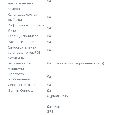
Да
для геокэшинга
Камера
---
Календарь охоты/
Да
рыбалки
Информация о Солнце/
Да
Луне
Таблицы приливов
Да
Расчет площади
Да
Самостоятельная
Да
установка точек POI
Создание
оптимального
Да (при наличии загруженных карт)
маршрута
Просмотр
Да
изображений
Сенсорный экран
Да
Garmin Connect
Да
Журнал Rinex
Датчики
GPS