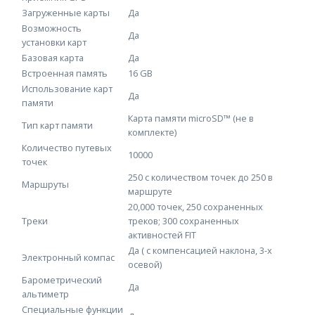
Загруженные карты
Да
Возможность
Да
установки карт
Базовая карта
Да
Встроенная память
16 GB
Использование карт
Да
памяти
Карта памяти microSD™ (не в
Тип карт памяти
комплекте)
Количество путевых
10000
точек
250 с количеством точек до 250 в
Маршруты
маршруте
20,000 точек, 250 сохраненных
Треки
треков; 300 сохраненных
активностей FIT
Да ( с компенсацией наклона, 3-х
Электронный компас
осевой)
Барометрический
Да
альтиметр
Специальные функции