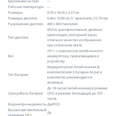
Крепление на пояс
---
Рабочая температура
---
Размеры
8.76 x 18.30 x 3.27 см
Размеры дисплея
6.48 x 10.80 см; 5" диагональ (12.70 см)
Разрешение дисплея
480 x 800 пикселей
WVGA трансфлективный, двойная
ориентация, сенсорный экран,
Тип дисплея
отличное качество изображения
при солнечном свете
397 г. с комплектом литий-ионного
Вес
аккумулятора, прилагающимся к
устройству
Аккумуляторная литий-ионная (в
комплекте) или 3 батареи AA (не в
Тип батареи
комплекте); рекомендуются
литиевые
До 18 часов (литий-ионная) в режиме
Срок работы батареи
GPS; в режиме Экспедиция до 330
часов
Водонепроницаемость
Да(IPX7)
Высокочувствительный
Да
приемник GPS