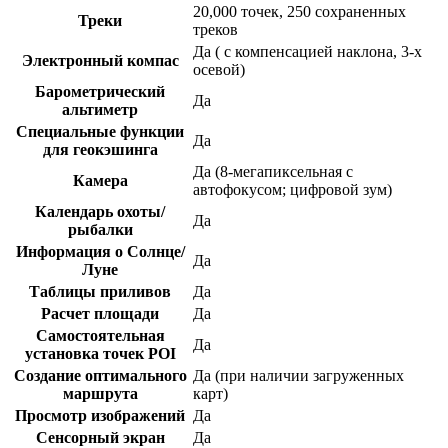
20,000 точек, 250 сохраненных
Треки
треков
Да ( с компенсацией наклона, 3-х
Электронный компас
осевой)
Барометрический
Да
альтиметр
Специальные функции
Да
для геокэшинга
Да (8-мегапиксельная с
Камера
автофокусом; цифровой зум)
Календарь охоты/
Да
рыбалки
Информация о Солнце/
Да
Луне
Таблицы приливов
Да
Расчет площади
Да
Самостоятельная
Да
установка точек POI
Создание оптимального
Да (при наличии загруженных
маршрута
карт)
Просмотр изображений
Да
Сенсорный экран
Да