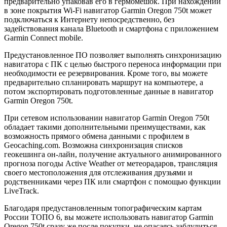
предварительно упаковав его в гермомешок. При нахождении
в зоне покрытия Wi-Fi навигатор Garmin Oregon 750t может
подключаться к Интернету непосредственно, без
задействования канала Bluetooth и смартфона с приложением
Garmin Connect mobile.
Предустановленное ПО позволяет выполнять синхронизацию
навигатора с ПК с целью быстрого переноса информации при
необходимости ее резервирования. Кроме того, вы можете
предварительно спланировать маршрут на компьютере, а
потом экспортировать подготовленные данные в навигатор
Garmin Oregon 750t.
При сетевом использовании навигатор Garmin Oregon 750t
обладает такими дополнительными преимуществами, как
возможность прямого обмена данными с профилем в
Geocaching.com. Возможна синхронизация списков
геокешинга он-лайн, получение актуального анимированного
прогноза погоды Active Weather от метеорадаров, трансляция
своего местоположения для отслеживания друзьями и
родственниками через ПК или смартфон с помощью функции
LiveTrack.
Благодаря предустановленным топографическим картам
России ТОПО 6, вы можете использовать навигатор Garmin
Oregon 750t сразу же после покупки, не опасаясь заблудиться,