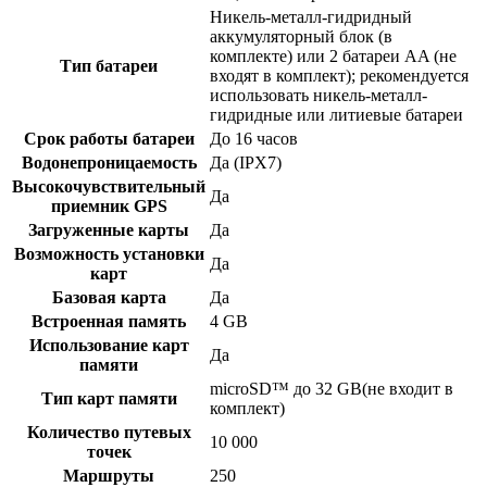
Никель-металл-гидридный
аккумуляторный блок (в
комплекте) или 2 батареи AA (не
Тип батареи
входят в комплект); рекомендуется
использовать никель-металл-
гидридные или литиевые батареи
Срок работы батареи
До 16 часов
Водонепроницаемость
Да (IPX7)
Высокочувствительный
Да
приемник GPS
Загруженные карты
Да
Возможность установки
Да
карт
Базовая карта
Да
Встроенная память
4 GB
Использование карт
Да
памяти
microSD™ до 32 GB(не входит в
Тип карт памяти
комплект)
Количество путевых
10 000
точек
Маршруты
250