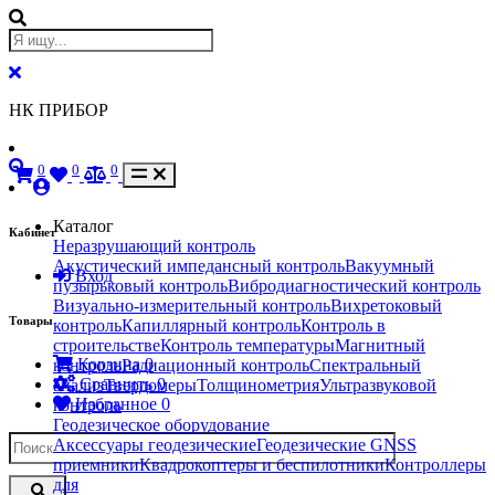
НК ПРИБОР
0
0
0
Каталог
Кабинет
Неразрушающий контроль
Акустический импедансный контроль
Вакуумный
Вход
пузырьковый контроль
Вибродиагностический контроль
Визуально-измерительный контроль
Вихретоковый
Товары
контроль
Капиллярный контроль
Контроль в
строительстве
Контроль температуры
Магнитный
Корзина
0
контроль
Радиационный контроль
Спектральный
Сравнить
0
анализ
Твердомеры
Толщинометрия
Ультразвуковой
Избранное
0
контроль
Геодезическое оборудование
Аксессуары геодезические
Геодезические GNSS
приемники
Квадрокоптеры и беспилотники
Контроллеры
для