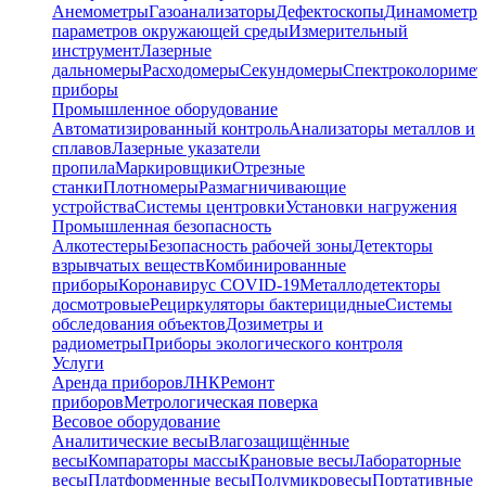
Анемометры
Газоанализаторы
Дефектоскопы
Динамометр
параметров окружающей среды
Измерительный
инструмент
Лазерные
дальномеры
Расходомеры
Секундомеры
Спектроколориме
приборы
Промышленное оборудование
Автоматизированный контроль
Анализаторы металлов и
сплавов
Лазерные указатели
пропила
Маркировщики
Отрезные
станки
Плотномеры
Размагничивающие
устройства
Системы центровки
Установки нагружения
Промышленная безопасность
Алкотестеры
Безопасность рабочей зоны
Детекторы
взрывчатых веществ
Комбинированные
приборы
Коронавирус COVID-19
Металлодетекторы
досмотровые
Рециркуляторы бактерицидные
Системы
обследования объектов
Дозиметры и
радиометры
Приборы экологического контроля
Услуги
Аренда приборов
ЛНК
Ремонт
приборов
Метрологическая поверка
Весовое оборудование
Аналитические весы
Влагозащищённые
весы
Компараторы массы
Крановые весы
Лабораторные
весы
Платформенные весы
Полумикровесы
Портативные