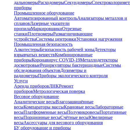
дальномеры
Расходомеры
Секундомеры
Спектроколориме
приборы
Промышленное оборудование
Автоматизированный контроль
Анализаторы металлов и
сплавов
Лазерные указатели
пропила
Маркировщики
Отрезные
станки
Плотномеры
Размагничивающие
устройства
Системы центровки
Установки нагружения
Промышленная безопасность
Алкотестеры
Безопасность рабочей зоны
Детекторы
взрывчатых веществ
Комбинированные
приборы
Коронавирус COVID-19
Металлодетекторы
досмотровые
Рециркуляторы бактерицидные
Системы
обследования объектов
Дозиметры и
радиометры
Приборы экологического контроля
Услуги
Аренда приборов
ЛНК
Ремонт
приборов
Метрологическая поверка
Весовое оборудование
Аналитические весы
Влагозащищённые
весы
Компараторы массы
Крановые весы
Лабораторные
весы
Платформенные весы
Полумикровесы
Портативные
весы
Порционные весы
Счётные весы
Ювелирные
весы
Аксессуары для весового оборудования
БУ оборудование и приборы