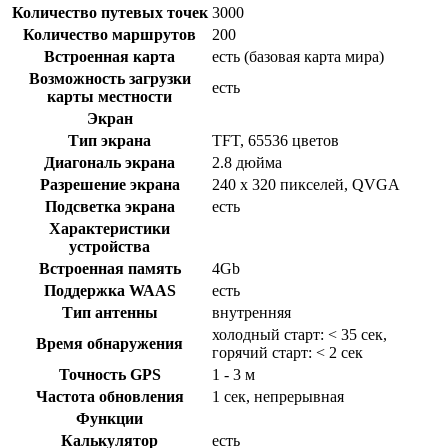
Количество путевых точек
3000
Количество маршрутов
200
Встроенная карта
есть (базовая карта мира)
Возможность загрузки
есть
карты местности
Экран
Тип экрана
TFT, 65536 цветов
Диагональ экрана
2.8 дюйма
Разрешение экрана
240 х 320 пикселей, QVGA
Подсветка экрана
есть
Характеристики
устройства
Встроенная память
4Gb
Поддержка WAAS
есть
Тип антенны
внутренняя
холодный старт: < 35 сек,
Время обнаружения
горячий старт: < 2 сек
Точность GPS
1 - 3 м
Частота обновления
1 сек, непрерывная
Функции
Калькулятор
есть