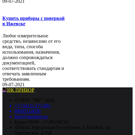
09-07-2021
Купить приборы с поверкой
в Ижевске
Любое измерительное
средство, независимо от его
вида, типа, способа
использования, назначения,
должно сопровождаться
документацией,
соответствовать стандартам и
отвечать заявленным
требованиям.
09-07-2021
©
ООО "НК"
, 2026
+7 (3412) 277-001
88005118036
info@nkpribor.ru
Будни 08:00 - 17:00 (МСК)
426034, Удмуртская Республика, г. Ижевск, ул.
Удмуртская, д.268