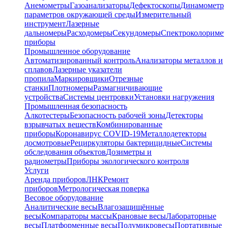
Анемометры
Газоанализаторы
Дефектоскопы
Динамометр
параметров окружающей среды
Измерительный
инструмент
Лазерные
дальномеры
Расходомеры
Секундомеры
Спектроколориме
приборы
Промышленное оборудование
Автоматизированный контроль
Анализаторы металлов и
сплавов
Лазерные указатели
пропила
Маркировщики
Отрезные
станки
Плотномеры
Размагничивающие
устройства
Системы центровки
Установки нагружения
Промышленная безопасность
Алкотестеры
Безопасность рабочей зоны
Детекторы
взрывчатых веществ
Комбинированные
приборы
Коронавирус COVID-19
Металлодетекторы
досмотровые
Рециркуляторы бактерицидные
Системы
обследования объектов
Дозиметры и
радиометры
Приборы экологического контроля
Услуги
Аренда приборов
ЛНК
Ремонт
приборов
Метрологическая поверка
Весовое оборудование
Аналитические весы
Влагозащищённые
весы
Компараторы массы
Крановые весы
Лабораторные
весы
Платформенные весы
Полумикровесы
Портативные