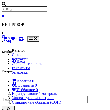
НК ПРИБОР
0
0
0
Каталог
Кабинет
О нас
Контакты
Вход
Доставка и оплата
Реквизиты
Товары
Упаковка
Корзина
0
Сравнить
0
Главная
Избранное
0
Неразрушающий контроль
Ультразвуковой контроль
Стандартные образцы (СОП)