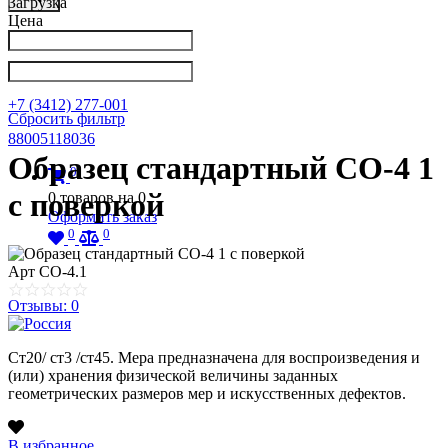
Загрузка
Цена
Написать в Телеграм
info@nkpribor.ru
+7 (3412) 277-001
Сбросить фильтр
88005118036
Образец стандартный СО-4 1
0
с поверкой
0
товаров на
0
Оформить заказ
0
0
Арт
СО-4.1
Отзывы: 0
Ст20/ ст3 /ст45. Мера предназначена для воспроизведения и
(или) хранения физической величины заданных
геометрических размеров мер и искусственных дефектов.
В избранное