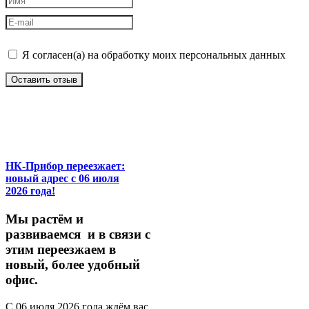
Я согласен(а) на обработку моих персональных данных
Оставить отзыв
НК-Прибор переезжает:
новый адрес с 06 июля
2026 года!
М
ы
растём
и
развиваемся
и
в
связи
с
этим
переезжаем
в
новый,
более
удобный
офис.
С
06
июля
2026
года
ждём
вас