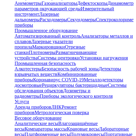
Анемометры
Газоанализаторы
Дефектоскопы
Динамометр
параметров окружающей среды
Измерительный
инструмент
Лазерные
дальномеры
Расходомеры
Секундомеры
Спектроколориме
приборы
Промышленное оборудование
Автоматизированный контроль
Анализаторы металлов и
сплавов
Лазерные указатели
пропила
Маркировщики
Отрезные
станки
Плотномеры
Размагничивающие
устройства
Системы центровки
Установки нагружения
Промышленная безопасность
Алкотестеры
Безопасность рабочей зоны
Детекторы
взрывчатых веществ
Комбинированные
приборы
Коронавирус COVID-19
Металлодетекторы
досмотровые
Рециркуляторы бактерицидные
Системы
обследования объектов
Дозиметры и
радиометры
Приборы экологического контроля
Услуги
Аренда приборов
ЛНК
Ремонт
приборов
Метрологическая поверка
Весовое оборудование
Аналитические весы
Влагозащищённые
весы
Компараторы массы
Крановые весы
Лабораторные
весы
Платформенные весы
Полумикровесы
Портативные