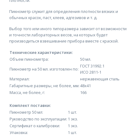
плотности.
Пикнометр служит для определения плотности вязких и
обычных красок, паст, клеев, адгезивов и т. д.
Выбор того или иного типоразмера зависит от возможности
и точности лабораторных весов, на которых будет
производиться взвешивание прибора вместе с краской.
Технические характеристики:
Объем пикнометра:
50 мл.
ГОСТ 31992.1
Пикнометр на 50 мл. изготовлен по:
ИСO 2811-1
Материал:
нержавеющая сталь
Габаритные размеры, не более, мм:
48х41
Масса, не более, г:
166
Комплект поставки:
Пикнометр 50 мл:
1 шт.
Руководство по эксплуатации:
1 экз.
Сертификат о калибровки:
1 экз.
Упаковка:
1 шт.