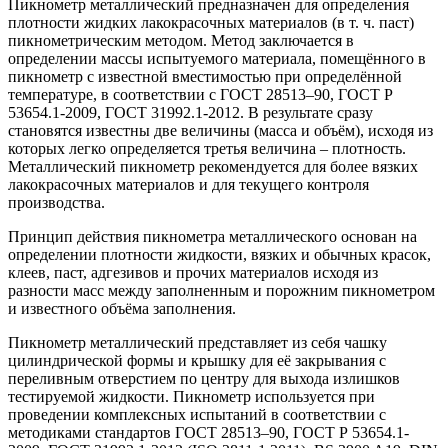
Пикнометр металлический предназначен для определения
плотности жидких лакокрасочных материалов (в т. ч. паст)
пикнометрическим методом. Метод заключается в
определении массы испытуемого материала, помещённого в
пикнометр с известной вместимостью при определённой
температуре, в соответствии с ГОСТ 28513–90, ГОСТ Р
53654.1-2009, ГОСТ 31992.1-2012. В результате сразу
становятся известны две величины (масса и объём), исходя из
которых легко определяется третья величина – плотность.
Металлический пикнометр рекомендуется для более вязких
лакокрасочных материалов и для текущего контроля
производства.
Принцип действия пикнометра металлического основан на
определении плотности жидкости, вязких и обычных красок,
клеев, паст, адгезивов и прочих материалов исходя из
разности масс между заполненным и порожним пикнометром
и известного объёма заполнения.
Пикнометр металлический представляет из себя чашку
цилиндрической формы и крышку для её закрывания с
переливным отверстием по центру для выхода излишков
тестируемой жидкости. Пикнометр используется при
проведении комплексных испытаний в соответствии с
методиками стандартов ГОСТ 28513–90, ГОСТ Р 53654.1-