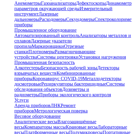
Анемометры
Газоанализаторы
Дефектоскопы
Динамометр
параметров окружающей среды
Измерительный
инструмент
Лазерные
дальномеры
Расходомеры
Секундомеры
Спектроколориме
приборы
Промышленное оборудование
Автоматизированный контроль
Анализаторы металлов и
сплавов
Лазерные указатели
пропила
Маркировщики
Отрезные
станки
Плотномеры
Размагничивающие
устройства
Системы центровки
Установки нагружения
Промышленная безопасность
Алкотестеры
Безопасность рабочей зоны
Детекторы
взрывчатых веществ
Комбинированные
приборы
Коронавирус COVID-19
Металлодетекторы
досмотровые
Рециркуляторы бактерицидные
Системы
обследования объектов
Дозиметры и
радиометры
Приборы экологического контроля
Услуги
Аренда приборов
ЛНК
Ремонт
приборов
Метрологическая поверка
Весовое оборудование
Аналитические весы
Влагозащищённые
весы
Компараторы массы
Крановые весы
Лабораторные
весы
Платформенные весы
Полумикровесы
Портативные