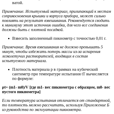
ватой.
Примечание. Испытуемый материал, прилипающий к местам
соприкосновения крышки и корпуса прибора, может сильно
повлиять на результат взвешивания. Рекомендуется сводить
к минимуму этот источник ошибки, для чего все соединения
должны быть с плотной посадкой.
Взвесить заполненный пикнометр с точностью 0,01 г.
Примечание. Время взвешивания не должно превышать 5
минут, чтобы избежать потерь массы из-за испарения
легколетучих растворителей, входящих в состав
испытуемого материала.
Плотность материала p в граммах на кубический
сантиметр при температуре испытания tT вычисляется
по формуле:
ρ
t
= (m
1
- m
0
)/V [где m
1
- вес пикнометра с образцом, m
0
- вес
пустого пикнометра]
Если температура испытания отличается от стандартной,
то плотность можно рассчитать, используя Приложение Б
из руководства по эксплуатации пикнометра.