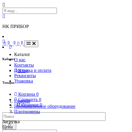
НК ПРИБОР
0
0
0
Каталог
Кабинет
О нас
Контакты
Доставка и оплата
Вход
Реквизиты
Упаковка
Товары
Корзина
0
Сравнить
0
Главная
Избранное
0
Промышленное оборудование
Плотномеры
Загрузка
Цена