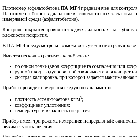
Плотномер асфальтобетона
ПА-МГ4
предназначен для контроля
Плотномер работает в диапазоне высокочастотных электромагн
измеряемой среды (асфальтобетона).
Контроль покрытия проводится в двух диапазонах: на глубину 
влажности покрытия.
В ПА-МГ4 предусмотрена возможность уточнения градуировочн
Имеется несколько режимов калибровки:
по одной точке (ввод коэффициента совпадения или коэ
ручной ввод градуировочной зависимости для конкретног
быстрая калибровка, при которой задается максимальная
Прибор проводит измерения следующих параметров:
3
плотность асфальтобетона кг/м
;
коэффициент уплотнения;
температура и влажность покрытия.
Прибор имеет три режима измерения: непрерывный; одиночный 
режим самоотключения.
Для работы в темное время суток предусмотрена подсветка ди