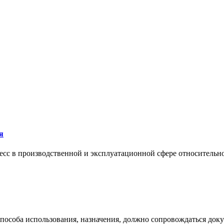
я
сс в производственной и эксплуатационной сфере относительно 
 способа использования, назначения, должно сопровождаться док