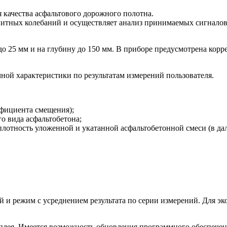
 качества асфальтового дорожного полотна.
итных колебаний и осуществляет анализ принимаемых сигналов,
до 25 мм и на глубину до 150 мм. В приборе предусмотрена корр
ой характеристики по результатам измерений пользователя.
ффициента смещения);
о вида асфальтобетона;
 плотность уложенной и укатанной асфальтобетонной смеси (в д
и режим с усреднением результата по серии измерений. Для эк
сплея. Имеется возможность обновления программного обеспече