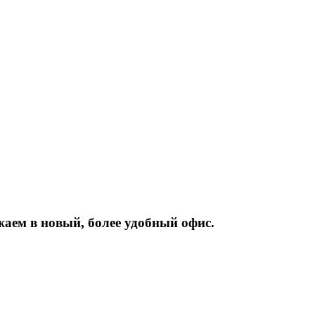
жаем
в
новый,
более
удобный
офис.