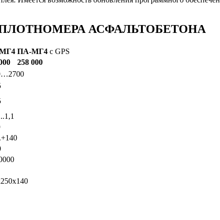
 ПЛОТНОМЕРА АСФАЛЬТОБЕТОНА
МГ4
ПА-МГ4
с GPS
000
258 000
0…2700
5
5
..1,1
9
..+140
0
0000
х250х140