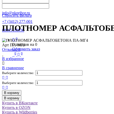
Написать в Телеграм
info@nkpribor.ru
Сбросить фильтр
+7 (3412) 277-001
ПЛОТНОМЕР АСФАЛЬТОБЕ
88005118036
0
0
товаров на
0
Арт
ПА-МГ4
Оформить заказ
Отзывы: 0
0
0
В избранное
В сравнение
Выберите количество:
Выберите количество:
В корзину
В корзину
Купить в ВКонтакте
Купить в OZON
Купить в Wildberries