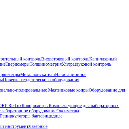
ерительный контроль
Вихретоковый контроль
Капиллярный
лиз
Твердомеры
Толщинометрия
Ультразвуковой контроль
урвиметры
Металлоискатели
Навигационное
ры
Поверка геодезического оборудования
вально-полировальные
Маятниковые копры
Оборудование для
ORP Red ox
Колориметры
Комплектующие для лабораторных
лабораторное оборудование
Оксиметры
Рециркуляторы бактерицидные
ый инструмент
Лазерные