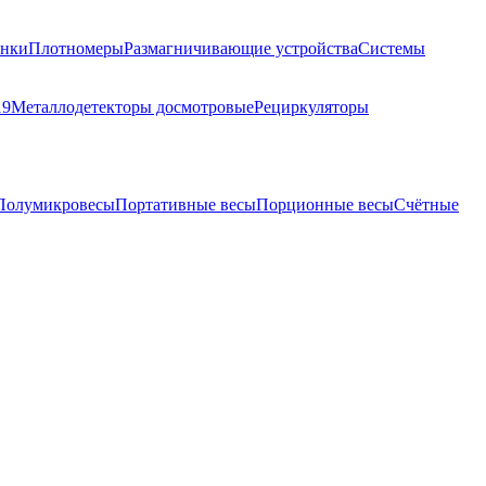
анки
Плотномеры
Размагничивающие устройства
Системы
19
Металлодетекторы досмотровые
Рециркуляторы
Полумикровесы
Портативные весы
Порционные весы
Счётные