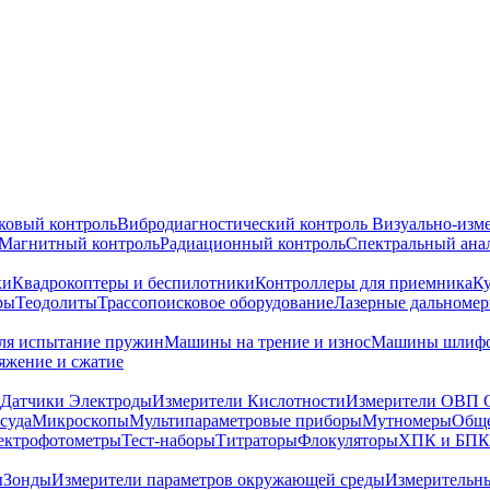
ковый контроль
Вибродиагностический контроль
Визуально-изм
Магнитный контроль
Радиационный контроль
Спектральный ана
ки
Квадрокоптеры и беспилотники
Контроллеры для приемника
К
ры
Теодолиты
Трассопоисковое оборудование
Лазерные дальноме
я испытание пружин
Машины на трение и износ
Машины шлифо
тяжение и сжатие
Датчики Электроды
Измерители Кислотности
Измерители ОВП 
суда
Микроскопы
Мультипараметровые приборы
Мутномеры
Обще
ектрофотометры
Тест-наборы
Титраторы
Флокуляторы
ХПК и БПК
ы
Зонды
Измерители параметров окружающей среды
Измерительн