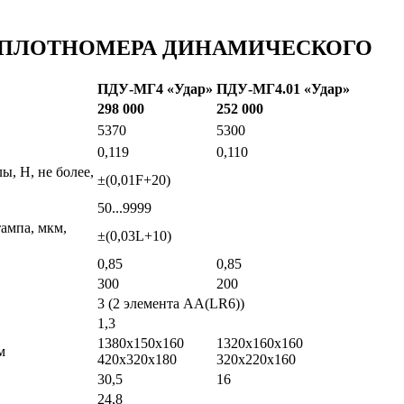
 ПЛОТНОМЕРА ДИНАМИЧЕСКОГО
ПДУ-МГ4 «Удар»
ПДУ-МГ4.01 «Удар»
298 000
252 000
5370
5300
0,119
0,110
, Н, не более,
±(0,01F+20)
50...9999
ампа, мкм,
±(0,03L+10)
0,85
0,85
300
200
3 (2 элемента АА(LR6))
1,3
1380х150х160
1320х160х160
м
420х320х180
320х220х160
30,5
16
24,8