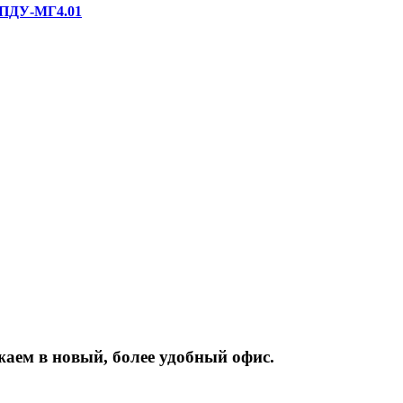
ДУ-МГ4.01
жаем
в
новый,
более
удобный
офис.