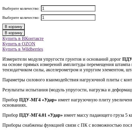
Выберите количество:
Выберите количество:
В корзину
В корзину
Купить в ВКонтакте
Купить в OZON
Купить в Wildberries
Измерители модуля упругости грунтов и оснований дорог
ПДУ
на основе прямых измерений амплитуды перемещения штампа и
тензодатчиком силы, акселерометром и упругим элементом, шта
Параметры силового взаимодействия нагрузочной плиты с ко
Результаты испытания (модуль упругости, нагрузка и деформа
Прибор
ПДУ-МГ4 «Удар»
имеет нагрузочную плиту увеличенн
основаниях.
Прибор
ПДУ-МГ4.01 «Удар»
имеет массу падающего груза 5 к
Приборы снабжены функцией связи с ПК с возможностью посл