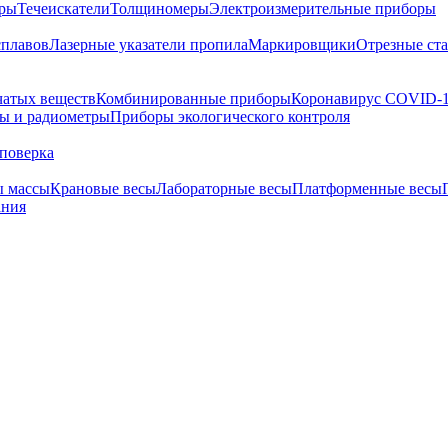
тры
Течеискатели
Толщиномеры
Электроизмерительные приборы
сплавов
Лазерные указатели пропила
Маркировщики
Отрезные ст
чатых веществ
Комбинированные приборы
Коронавирус COVID-
ы и радиометры
Приборы экологического контроля
поверка
ы массы
Крановые весы
Лабораторные весы
Платформенные весы
ания