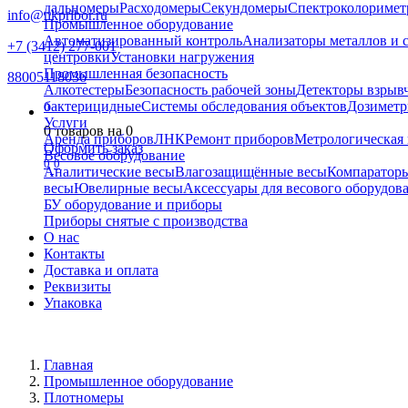
дальномеры
Расходомеры
Секундомеры
Спектроколориме
info@nkpribor.ru
Промышленное оборудование
Автоматизированный контроль
Анализаторы металлов и 
+7 (3412) 277-001
центровки
Установки нагружения
Промышленная безопасность
88005118036
Алкотестеры
Безопасность рабочей зоны
Детекторы взрыв
бактерицидные
Системы обследования объектов
Дозиметр
0
Услуги
0
товаров на
0
Аренда приборов
ЛНК
Ремонт приборов
Метрологическая 
Оформить заказ
Весовое оборудование
0
0
Аналитические весы
Влагозащищённые весы
Компаратор
весы
Ювелирные весы
Аксессуары для весового оборудов
БУ оборудование и приборы
Приборы снятые с производства
О нас
Контакты
Доставка и оплата
Реквизиты
Упаковка
Главная
Промышленное оборудование
Плотномеры