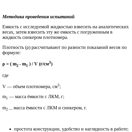
Методика проведения испытаний
Емкость с исследуемой жидкостью взвесить на аналитических
весах, затем взвесить эту же емкость с погруженным в
жидкость синкером плотномера.
Плотность (ρ) рассчитывают по разности показаний весов по
формуле:
3
ρ = ( m
- m
) / V (г/см
)
2
1
где
3
V — объем плотномера, см
;
m
— масса ёмкости с ЛКМ, г;
1
m
масса ёмкости с ЛКМ и синкером, г.
2
—
простота конструкции, удобство и наглядность в работе;