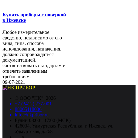
Купить приборы с поверкой
в Ижевске
Любое измерительное
средство, независимо от его
вида, типа, способа
использования, назначения,
должно сопровождаться
документацией,
соответствовать стандартам и
отвечать заявленным
требованиям.
09-07-2021
©
ООО "НК"
, 2026
+7 (3412) 277-001
88005118036
info@nkpribor.ru
Будни 08:00 - 17:00 (МСК)
426034, Удмуртская Республика, г. Ижевск, ул.
Удмуртская, д.268