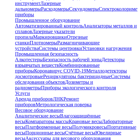
инструмент
Лазерные
дальномеры
Расходомеры
Секундомеры
Спектроколориме
приборы
Промышленное оборудование
Автоматизированный контроль
Анализаторы металлов и
сплавов
Лазерные указатели
пропила
Маркировщики
Отрезные
станки
Плотномеры
Размагничивающие
устройства
Системы центровки
Установки нагружения
Промышленная безопасность
Алкотестеры
Безопасность рабочей зоны
Детекторы
взрывчатых веществ
Комбинированные
приборы
Коронавирус COVID-19
Металлодетекторы
досмотровые
Рециркуляторы бактерицидные
Системы
обследования объектов
Дозиметры и
радиометры
Приборы экологического контроля
Услуги
Аренда приборов
ЛНК
Ремонт
приборов
Метрологическая поверка
Весовое оборудование
Аналитические весы
Влагозащищённые
весы
Компараторы массы
Крановые весы
Лабораторные
весы
Платформенные весы
Полумикровесы
Портативные
весы
Порционные весы
Счётные весы
Ювелирные
весы
Аксессуары для весового оборудования