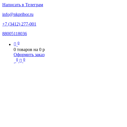
Написать в Телеграм
info@nkpribor.ru
+7 (3412) 277-001
88005118036
0
0
товаров на
0
p
Оформить заказ
0
0