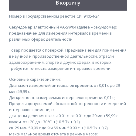
В корзину
Номер в Государственном реестре СИ: 94054-24
Секундомер электронный VA-SW04 (далее – секундомер)
предназначен для измерения интервалов времени в
различных сферах деятельности
Товар продается с поверкой. Предназначен для применения
в научной и производственной деятельности, отрасли
здравоохранения, спорте и других сферах, в которых
требуется точность измерения интервалов времени.
Основные характеристики:
Диапазон измерений интервалов времени:
от 0,01 с до 29
мин 59,99 с;
Дискретность измеряемых интервалов времени: 0,01 с;
Пределы допускаемой абсолютной погрешности измерений
интервалов времени, с:
для цены деления шкалы 0,01 с: от 0,01 с до 29 мин 59,99 с
включ. от +20 до +30°С: ±(10-5·Тх + 0,1);
св. 29 мин 59,99 с до 9 ч 59 мин 59,99 с: ±(10-5·Тх + 0,7);
Максимальное время отсчета в режиме часов: