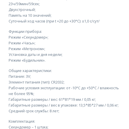
23ч/59мин/59сек;
Двухстрочный;
Память на 10 значений;
Суточный ход часов (при t +20 до +30°С): ±1,0 с/сут/
Функции прибора:
Режим «Секундомер»;
Режим «Часы»;
Режим «Метроном»;
Установка даты и дня недели;
Режим «Будильник».
Общие характеристики:
Питание: 3V;
Элемент питания (тип): CR2032;
Рабочие условия эксплуатации: от -10°С до +50°С / влажность
не более 95%;
Габаритные размеры / вес: 61*81*19 мм / 0,05 кг;
Габаритные размеры / вес в упаковке: 13,5*85*27 мм / 0,06 кг;
Средний срок службы: 8 лет;
Комплектация:
Секундомер – 1 штука;