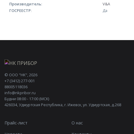
Производитель
:
V&A
ГОСРЕЕСТР
:
Да
©
ООО "НК"
, 2026
+7 (3412) 277-001
88005118036
info@nkpribor.ru
Будни 08:00 - 17:00 (МСК)
426034, Удмуртская Республика, г. Ижевск, ул. Удмуртская, д.268
Прайс-лист
О нас