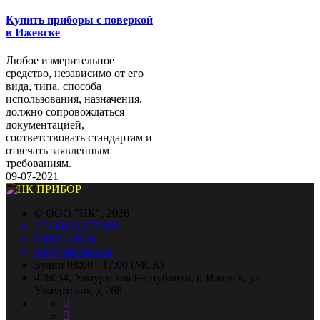
Купить приборы с поверкой
в Ижевске
Любое измерительное
средство, независимо от его
вида, типа, способа
использования, назначения,
должно сопровождаться
документацией,
соответствовать стандартам и
отвечать заявленным
требованиям.
09-07-2021
©
ООО "НК"
, 2026
+7 (3412) 277-001
88005118036
info@nkpribor.ru
Будни 08:00 - 17:00 (МСК)
426034, Удмуртская Республика, г. Ижевск, ул.
Удмуртская, д.268