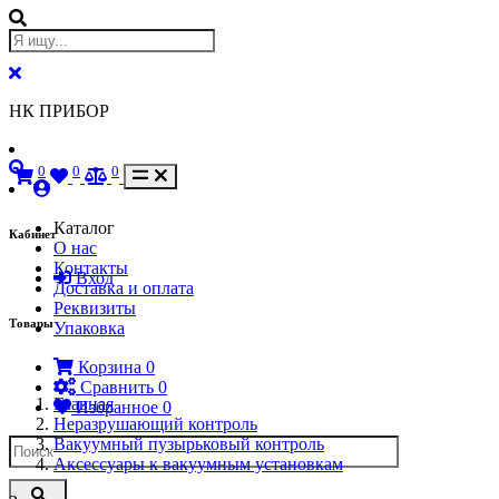
НК ПРИБОР
0
0
0
Каталог
Кабинет
О нас
Контакты
Вход
Доставка и оплата
Реквизиты
Товары
Упаковка
Корзина
0
Сравнить
0
Главная
Избранное
0
Неразрушающий контроль
Вакуумный пузырьковый контроль
Аксессуары к вакуумным установкам