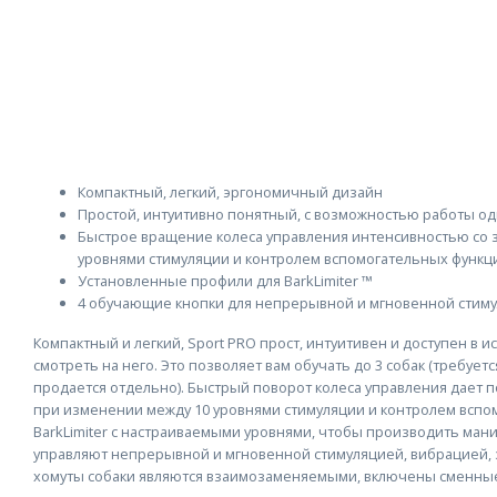
Компактный, легкий, эргономичный дизайн
Простой, интуитивно понятный, с возможностью работы од
Быстрое вращение колеса управления интенсивностью со 
уровнями стимуляции и контролем вспомогательных функц
Установленные профили для BarkLimiter ™
4 обучающие кнопки для непрерывной и мгновенной стимул
Компактный и легкий, Sport PRO прост, интуитивен и доступен в 
смотреть на него. Это позволяет вам обучать до 3 собак (требует
продается отдельно). Быстрый поворот колеса управления дает 
при изменении между 10 уровнями стимуляции и контролем вспо
BarkLimiter с настраиваемыми уровнями, чтобы производить ман
управляют непрерывной и мгновенной стимуляцией, вибрацией, з
хомуты собаки являются взаимозаменяемыми, включены сменные