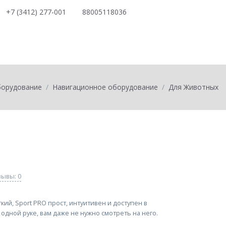
+7 (3412) 277-001
88005118036
0
товаров на
0
борудование
Навигационное оборудование
Для Животных
ывы: 0
кий, Sport PRO прост, интуитивен и доступен в
одной руке, вам даже не нужно смотреть на него.