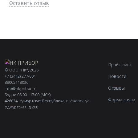
Оставить отзыв
Прайс-лист
©
ООО "НК"
, 2026
Новости
+7 (3412) 277-001
88005118036
Отзывы
info@nkpribor.ru
Будни 08:00 - 17:00 (МСК)
Форма связи
426034, Удмуртская Республика, г. Ижевск, ул.
Удмуртская, д.268