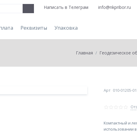
Написать в Телеграм
info@nkpribor.ru
плата
Реквизиты
Упаковка
Главная
Геодезическое о
Арт
010-01205-01
Отз
Компактный и лег
использовании в 