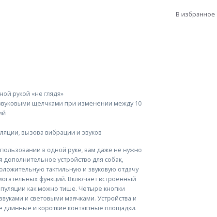
В избранное
ной рукой «не глядя»
звуковыми щелчками при изменении между 10
ий
яции, вызова вибрации и звуков
использовании в одной руке, вам даже не нужно
ся дополнительное устройство для собак,
положительную тактильную и звуковую отдачу
могательных функций. Включает встроенный
ипуляции как можно тише. Четыре кнопки
вуками и световыми маячками. Устройства и
 длинные и короткие контактные площадки.