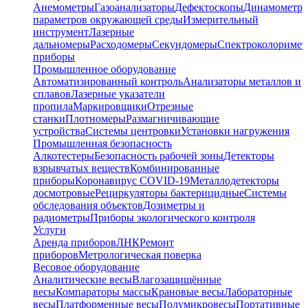
Анемометры
Газоанализаторы
Дефектоскопы
Динамометр
параметров окружающей среды
Измерительный
инструмент
Лазерные
дальномеры
Расходомеры
Секундомеры
Спектроколориме
приборы
Промышленное оборудование
Автоматизированный контроль
Анализаторы металлов и
сплавов
Лазерные указатели
пропила
Маркировщики
Отрезные
станки
Плотномеры
Размагничивающие
устройства
Системы центровки
Установки нагружения
Промышленная безопасность
Алкотестеры
Безопасность рабочей зоны
Детекторы
взрывчатых веществ
Комбинированные
приборы
Коронавирус COVID-19
Металлодетекторы
досмотровые
Рециркуляторы бактерицидные
Системы
обследования объектов
Дозиметры и
радиометры
Приборы экологического контроля
Услуги
Аренда приборов
ЛНК
Ремонт
приборов
Метрологическая поверка
Весовое оборудование
Аналитические весы
Влагозащищённые
весы
Компараторы массы
Крановые весы
Лабораторные
весы
Платформенные весы
Полумикровесы
Портативные