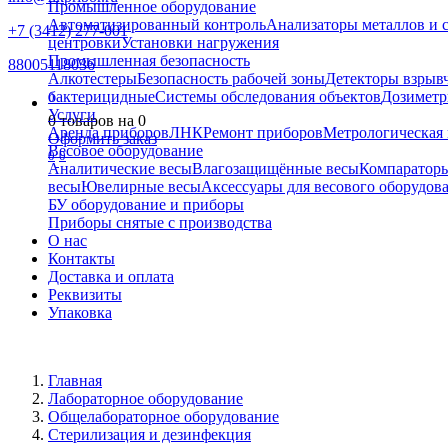
Промышленное оборудование
Автоматизированный контроль
Анализаторы металлов и 
+7 (3412) 277-001
центровки
Установки нагружения
Промышленная безопасность
88005118036
Алкотестеры
Безопасность рабочей зоны
Детекторы взрыв
бактерицидные
Системы обследования объектов
Дозиметр
0
Услуги
0
товаров на
0
Аренда приборов
ЛНК
Ремонт приборов
Метрологическая 
Оформить заказ
Весовое оборудование
0
0
Аналитические весы
Влагозащищённые весы
Компаратор
весы
Ювелирные весы
Аксессуары для весового оборудов
БУ оборудование и приборы
Приборы снятые с производства
О нас
Контакты
Доставка и оплата
Реквизиты
Упаковка
Главная
Лабораторное оборудование
Общелабораторное оборудование
Стерилизация и дезинфекция