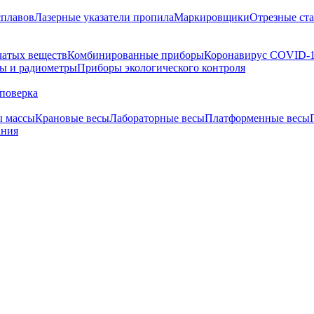
сплавов
Лазерные указатели пропила
Маркировщики
Отрезные ст
чатых веществ
Комбинированные приборы
Коронавирус COVID-
ы и радиометры
Приборы экологического контроля
поверка
ы массы
Крановые весы
Лабораторные весы
Платформенные весы
ания