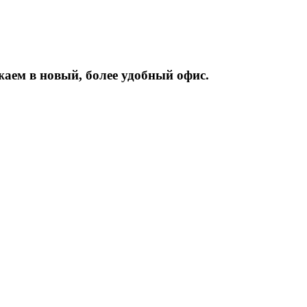
жаем
в
новый,
более
удобный
офис.