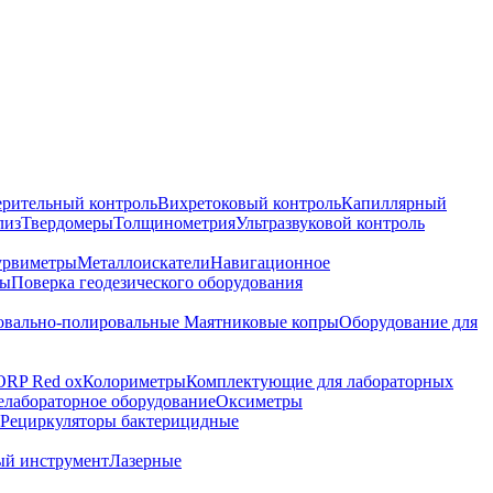
ерительный контроль
Вихретоковый контроль
Капиллярный
лиз
Твердомеры
Толщинометрия
Ультразвуковой контроль
урвиметры
Металлоискатели
Навигационное
ры
Поверка геодезического оборудования
вально-полировальные
Маятниковые копры
Оборудование для
ORP Red ox
Колориметры
Комплектующие для лабораторных
лабораторное оборудование
Оксиметры
Рециркуляторы бактерицидные
ый инструмент
Лазерные