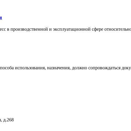
я
сс в производственной и эксплуатационной сфере относительно 
 способа использования, назначения, должно сопровождаться док
, д.268