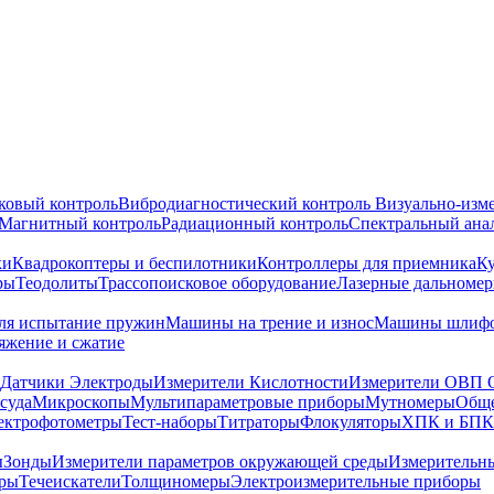
ковый контроль
Вибродиагностический контроль
Визуально-изм
Магнитный контроль
Радиационный контроль
Спектральный ана
ки
Квадрокоптеры и беспилотники
Контроллеры для приемника
К
ры
Теодолиты
Трассопоисковое оборудование
Лазерные дальноме
я испытание пружин
Машины на трение и износ
Машины шлифо
тяжение и сжатие
Датчики Электроды
Измерители Кислотности
Измерители ОВП 
суда
Микроскопы
Мультипараметровые приборы
Мутномеры
Обще
ектрофотометры
Тест-наборы
Титраторы
Флокуляторы
ХПК и БПК
ы
Зонды
Измерители параметров окружающей среды
Измерительн
тры
Течеискатели
Толщиномеры
Электроизмерительные приборы