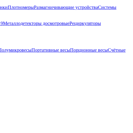
анки
Плотномеры
Размагничивающие устройства
Системы
19
Металлодетекторы досмотровые
Рециркуляторы
Полумикровесы
Портативные весы
Порционные весы
Счётные