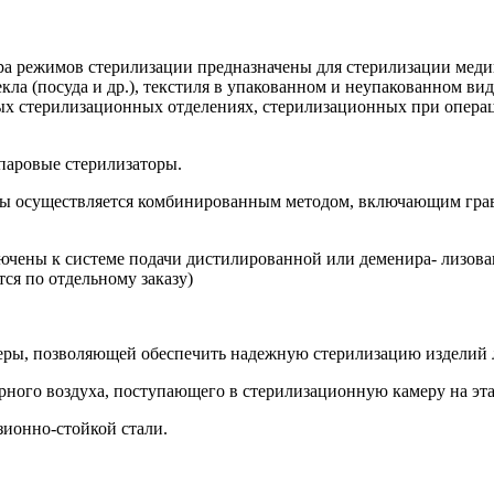
а режимов стерилизации предназначены для стерилизации медиц
стекла (посуда и др.), текстиля в упакованном и неупакованно
ых стерилизационных отделениях, стерилизационных при операц
паровые стерилизаторы.
еры осуществляется комбинированным методом, включающим гр
ючены к системе подачи дистилированной или деменира- лизова
ся по отдельному заказу)
еры, позволяющей обеспечить надежную стерилизацию изделий 
рного воздуха, поступающего в стерилизационную камеру на эт
зионно-стойкой стали.