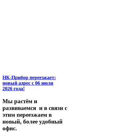
НК-Прибор переезжает:
новый адрес с 06 июля
2026 года!
М
ы
растём
и
развиваемся
и
в
связи
с
этим
переезжаем
в
новый,
более
удобный
офис.