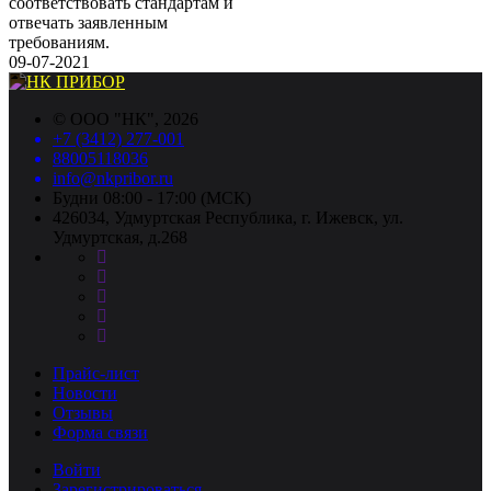
соответствовать стандартам и
отвечать заявленным
требованиям.
09-07-2021
©
ООО "НК"
, 2026
+7 (3412) 277-001
88005118036
info@nkpribor.ru
Будни 08:00 - 17:00 (МСК)
426034, Удмуртская Республика, г. Ижевск, ул.
Удмуртская, д.268
Прайс-лист
Новости
Отзывы
Форма связи
Войти
Зарегистрироваться