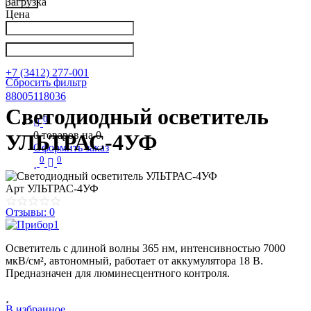
Загрузка
Цена
Написать в Телеграм
info@nkpribor.ru
+7 (3412) 277-001
Сбросить фильтр
88005118036
Светодиодный осветитель
0
0
товаров на
0
УЛЬТРАС-4УФ
Оформить заказ
0
0
Арт
УЛЬТРАС-4УФ
Отзывы: 0
Осветитель с длиной волны 365 нм, интенсивностью 7000
мкВ/см², автономный, работает от аккумулятора 18 В.
Предназначен для люминесцентного контроля.
В избранное