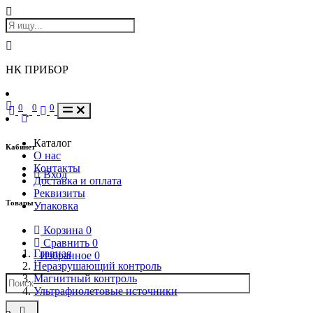
НК ПРИБОР
0
0
0
Каталог
Кабинет
О нас
Контакты
Вход
Доставка и оплата
Реквизиты
Товары
Упаковка
Корзина
0
Сравнить
0
Главная
Избранное
0
Неразрушающий контроль
Магнитный контроль
Ультрафиолетовые источники