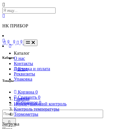
НК ПРИБОР
0
0
0
Каталог
Кабинет
О нас
Контакты
Доставка и оплата
Вход
Реквизиты
Упаковка
Товары
Корзина
0
Сравнить
0
Главная
Избранное
0
Неразрушающий контроль
Контроль температуры
Термометры
Загрузка