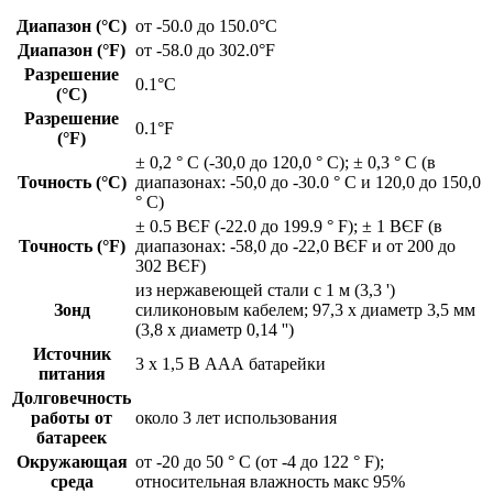
Диапазон (°C)
от -50.0 до 150.0°C
Диапазон (°F)
от -58.0 до 302.0°F
Разрешение
0.1°C
(°C)
Разрешение
0.1°F
(°F)
± 0,2 ° С (-30,0 до 120,0 ° С); ± 0,3 ° С (в
Точность (°C)
диапазонах: -50,0 до -30.0 ° С и 120,0 до 150,0
° С)
± 0.5 ВЄF (-22.0 до 199.9 ° F); ± 1 ВЄF (в
Точность (°F)
диапазонах: -58,0 до -22,0 ВЄF и от 200 до
302 ВЄF)
из нержавеющей стали с 1 м (3,3 ')
Зонд
силиконовым кабелем; 97,3 х диаметр 3,5 мм
(3,8 х диаметр 0,14 '')
Источник
3 х 1,5 В ААА батарейки
питания
Долговечность
работы от
около 3 лет использования
батареек
Окружающая
от -20 до 50 ° C (от -4 до 122 ° F);
среда
относительная влажность макс 95%