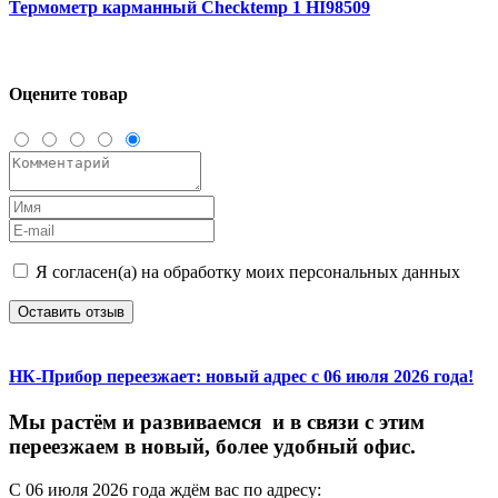
Термометр карманный Checktemp 1 HI98509
Оцените товар
Я согласен(а) на обработку моих персональных данных
Оставить отзыв
НК-Прибор переезжает: новый адрес с 06 июля 2026 года!
М
ы
растём
и
развиваемся
и
в
связи
с
этим
переезжаем
в
новый,
более
удобный
офис.
С
06
июля
2026
года
ждём
вас
по
адресу: