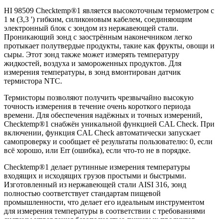
HI 98509 Checktemp®1 является высокоточным термометром с
1 м (3,3 ') гибким, силиконовым кабелем, соединяющим
электронный блок с зондом из нержавеющей стали.
Проникающий зонд с заострённым наконечником легко
протыкает полутвердые продукты, такие как фрукты, овощи и
сыры. Этот зонд также может измерять температуру
жидкостей, воздуха и замороженных продуктов. Для
измерения температуры, в зонд вмонтирован датчик
термистора NTC.
Термисторы позволяют получить чрезвычайно высокую
точность измерения в течение очень короткого периода
времени. Для обеспечения надёжных и точных измерений,
Checktemp®1 снабжён уникальной функцией CAL Check. При
включении, функция CAL Check автоматически запускает
самопроверку и сообщает её результаты пользователю: 0, если
всё хорошо, или Err (ошибка), если что-то не в порядке.
Checktemp®1 делает рутинные измерения температуры
входящих и исходящих грузов простыми и быстрыми.
Изготовленный из нержавеющей стали AISI 316, зонд
полностью соответствует стандартам пищевой
промышленности, что делает его идеальным инструментом
для измерения температуры в соответствии с требованиями