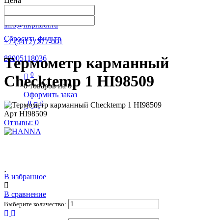
Цена
Написать в Телеграм
info@nkpribor.ru
Сбросить фильтр
+7 (3412) 277-001
88005118036
Термометр карманный
0
Checktemp 1 HI98509
0
товаров на
0
Оформить заказ
0
0
Арт
HI98509
Отзывы: 0
В избранное
В сравнение
Выберите количество: