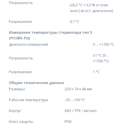
Погрешность
±(0,2 °C + 0,3 % от изм.
знач.) (в ост. диапазоне)
Разрешение
0,1 °C
Измерение температуры (термопара тип S
(Pt10Rh-Pt))
Диапазон измерений
0 ... +1760 °C
±1 °C (0 ...
Погрешность
+1760 °C)
Разрешение
1 °C
Общие технические данные
Размеры
220 x 74 x 46 мм
Рабочая температура
-20 ... +50 °C
Корпус
ABS / TPE / металл
Класс защиты
IP65