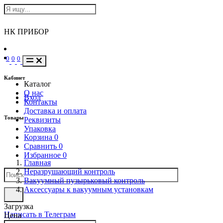
НК ПРИБОР
0
0
0
Кабинет
Каталог
О нас
Вход
Контакты
Доставка и оплата
Товары
Реквизиты
Упаковка
Корзина
0
Сравнить
0
Избранное
0
Главная
Неразрушающий контроль
Вакуумный пузырьковый контроль
Аксессуары к вакуумным установкам
Загрузка
Написать в Телеграм
Цена