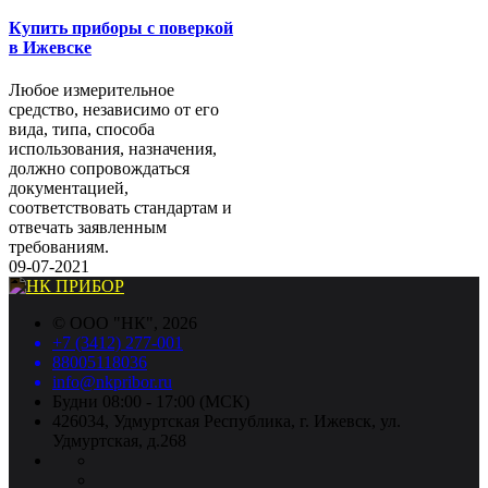
Купить приборы с поверкой
в Ижевске
Любое измерительное
средство, независимо от его
вида, типа, способа
использования, назначения,
должно сопровождаться
документацией,
соответствовать стандартам и
отвечать заявленным
требованиям.
09-07-2021
©
ООО "НК"
, 2026
+7 (3412) 277-001
88005118036
info@nkpribor.ru
Будни 08:00 - 17:00 (МСК)
426034, Удмуртская Республика, г. Ижевск, ул.
Удмуртская, д.268