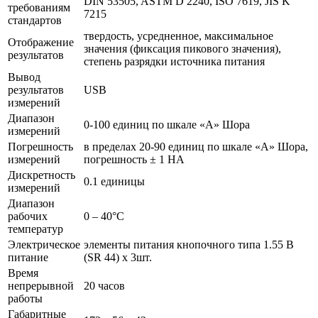
DIN 53505, ASTM D 2240, ISO 7619, JIS K
требованиям
7215
стандартов
твердость, усредненное, максимальное
Отображение
значения (фиксация пикового значения),
результатов
степень разрядки источника питания
Вывод
результатов
USB
измерений
Диапазон
0-100 единиц по шкале «А» Шора
измерений
Погрешность
в пределах 20-90 единиц по шкале «А» Шора,
измерений
погрешность ± 1 HA
Дискретность
0.1 единицы
измерений
Диапазон
рабочих
0 – 40°С
температур
Электрическое
элементы питания кнопочного типа 1.55 В
питание
(SR 44) x 3шт.
Время
непрерывной
20 часов
работы
Габаритные