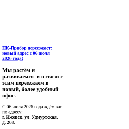
НК-Прибор переезжает:
новый адрес с 06 июля
2026 года!
М
ы
растём
и
развиваемся
и
в
связи
с
этим
переезжаем
в
новый,
более
удобный
офис.
С
06
июля
2026
года
ждём
вас
по
адресу:
г.
Ижевск,
ул.
Удмуртская,
д.
268
.