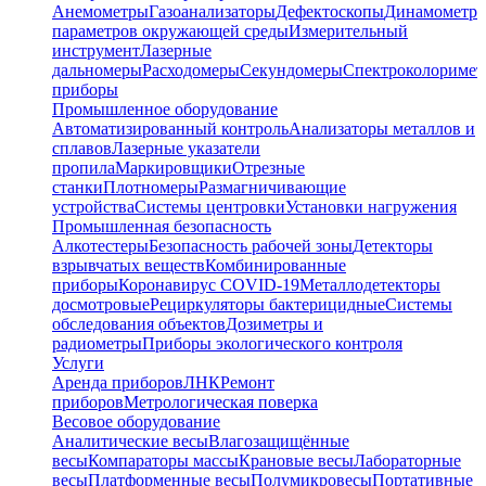
Анемометры
Газоанализаторы
Дефектоскопы
Динамометр
параметров окружающей среды
Измерительный
инструмент
Лазерные
дальномеры
Расходомеры
Секундомеры
Спектроколориме
приборы
Промышленное оборудование
Автоматизированный контроль
Анализаторы металлов и
сплавов
Лазерные указатели
пропила
Маркировщики
Отрезные
станки
Плотномеры
Размагничивающие
устройства
Системы центровки
Установки нагружения
Промышленная безопасность
Алкотестеры
Безопасность рабочей зоны
Детекторы
взрывчатых веществ
Комбинированные
приборы
Коронавирус COVID-19
Металлодетекторы
досмотровые
Рециркуляторы бактерицидные
Системы
обследования объектов
Дозиметры и
радиометры
Приборы экологического контроля
Услуги
Аренда приборов
ЛНК
Ремонт
приборов
Метрологическая поверка
Весовое оборудование
Аналитические весы
Влагозащищённые
весы
Компараторы массы
Крановые весы
Лабораторные
весы
Платформенные весы
Полумикровесы
Портативные