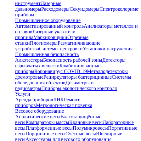
инструмент
Лазерные
дальномеры
Расходомеры
Секундомеры
Спектроколориме
приборы
Промышленное оборудование
Автоматизированный контроль
Анализаторы металлов и
сплавов
Лазерные указатели
пропила
Маркировщики
Отрезные
станки
Плотномеры
Размагничивающие
устройства
Системы центровки
Установки нагружения
Промышленная безопасность
Алкотестеры
Безопасность рабочей зоны
Детекторы
взрывчатых веществ
Комбинированные
приборы
Коронавирус COVID-19
Металлодетекторы
досмотровые
Рециркуляторы бактерицидные
Системы
обследования объектов
Дозиметры и
радиометры
Приборы экологического контроля
Услуги
Аренда приборов
ЛНК
Ремонт
приборов
Метрологическая поверка
Весовое оборудование
Аналитические весы
Влагозащищённые
весы
Компараторы массы
Крановые весы
Лабораторные
весы
Платформенные весы
Полумикровесы
Портативные
весы
Порционные весы
Счётные весы
Ювелирные
весы
Аксессуары для весового оборудования