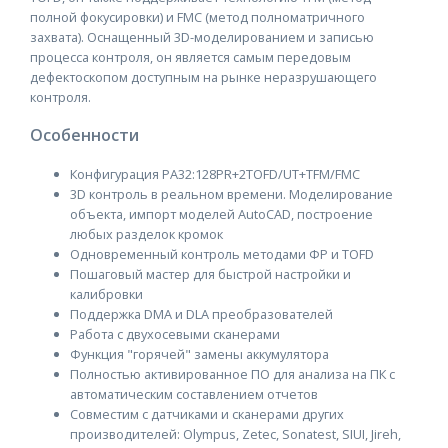
полной фокусировки) и FMC (метод полноматричного
захвата). Оснащенный 3D-моделированием и записью
процесса контроля, он является самым передовым
дефектоскопом доступным на рынке неразрушающего
контроля.
Особенности
Конфигурация PA32:128PR+2TOFD/UT+TFM/FMC
3D контроль в реальном времени. Моделирование
объекта, импорт моделей AutoCAD, построение
любых разделок кромок
Одновременный контроль методами ФР и TOFD
Пошаговый мастер для быстрой настройки и
калибровки
Поддержка DMA и DLA преобразователей
Работа с двухосевыми сканерами
Функция "горячей" замены аккумулятора
Полностью активированное ПО для анализа на ПК с
автоматическим составлением отчетов
Совместим с датчиками и сканерами других
производителей: Olympus, Zetec, Sonatest, SIUI, Jireh,