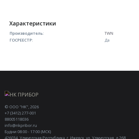
Характеристики
Производитель
:
TWN
ГОСРЕЕСТР
:
Да
©
ООО "НК"
, 2026
+7 (3412) 277-001
88005118036
info@nkpribor.ru
Будни 08:00 - 17:00 (МСК)
426034, Удмуртская Республика, г. Ижевск, ул. Удмуртская, д.268