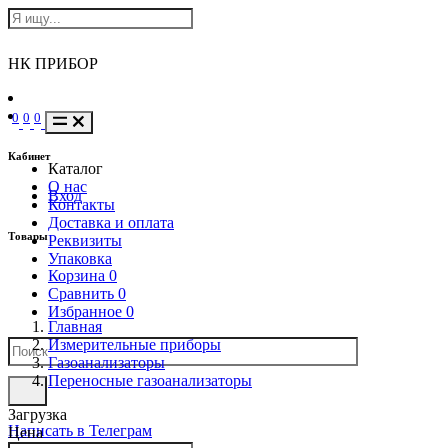
НК ПРИБОР
0
0
0
Кабинет
Каталог
О нас
Вход
Контакты
Доставка и оплата
Товары
Реквизиты
Упаковка
Корзина
0
Сравнить
0
Избранное
0
Главная
Измерительные приборы
Газоанализаторы
Переносные газоанализаторы
Загрузка
Написать в Телеграм
Цена