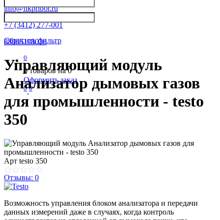
info@nkpribor.ru
+7 (3412) 277-001
Сбросить фильтр
88005118036
0
Управляющий модуль
0
товаров на
0
Анализатор дымовых газов
Оформить заказ
0
0
для промышленности - testo
350
Арт
testo 350
Отзывы: 0
Возможность управления блоком анализатора и передачи
данных измерений даже в случаях, когда контроль