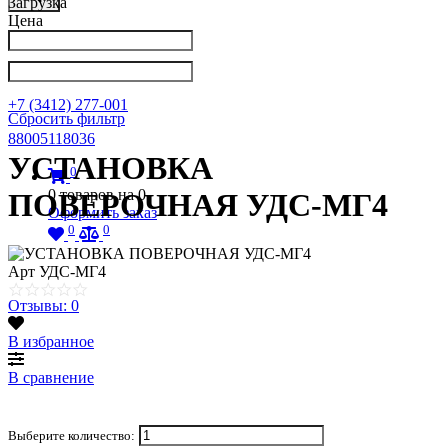
Загрузка
Цена
Написать в Телеграм
info@nkpribor.ru
+7 (3412) 277-001
Сбросить фильтр
88005118036
УСТАНОВКА
0
0
товаров на
0
ПОВЕРОЧНАЯ УДС-МГ4
Оформить заказ
0
0
Арт
УДС-МГ4
Отзывы: 0
В избранное
В сравнение
Выберите количество: