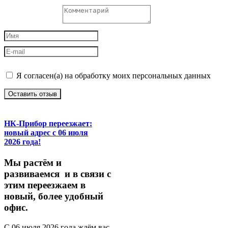
Я согласен(а) на обработку моих персональных данных
Оставить отзыв
НК-Прибор переезжает:
новый адрес с 06 июля
2026 года!
М
ы
растём
и
развиваемся
и
в
связи
с
этим
переезжаем
в
новый,
более
удобный
офис.
С
06
июля
2026
года
ждём
вас