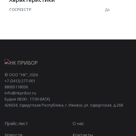
ГОСРЕЕСТР
:
Да
©
ООО "НК"
, 2026
+7 (3412) 277-001
88005118036
info@nkpribor.ru
Будни 08:00 - 17:00 (МСК)
426034, Удмуртская Республика, г. Ижевск, ул. Удмуртская, д.268
Прайс-лист
О нас
Новости
Контакты