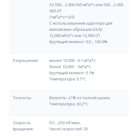
А3 500....2 000 000 мПа*с или 500....2 000
000 cП
(1мПа*с=1cП)
C использованием адаптера для
маловязких образцов (ULA):
12,000 мПа*с или 12,000 cП
Крутящий момент: 0.0....100.0%
Разрешение:
менее 10,000 - 0.1 мПа*с
более 10,000 - 1мПа*с
Крутящий момент: 0.1%
Температура: 0.1°С
Точность:
Вязкость: ±1% от полной шкалы
Температура: ±0.2°C
Скорость
0.5....250 об/мин.
вращения:
Число скоростей: 20