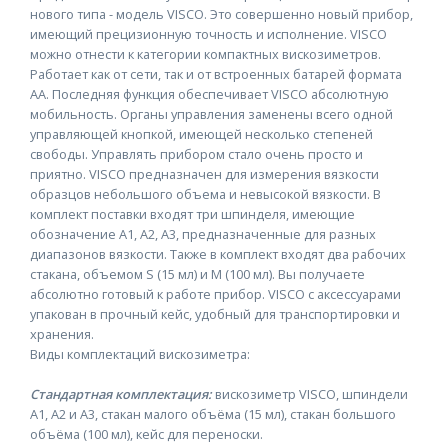
нового типа - модель VISCO. Это совершенно новый прибор,
имеющий прецизионную точность и исполнение. VISCO
можно отнести к категории компактных вискозиметров.
Работает как от сети, так и от встроенных батарей формата
АА. Последняя функция обеспечивает VISCO абсолютную
мобильность. Органы управления заменены всего одной
управляющей кнопкой, имеющей несколько степеней
свободы. Управлять прибором стало очень просто и
приятно. VISCO предназначен для измерения вязкости
образцов небольшого объема и невысокой вязкости. В
комплект поставки входят три шпинделя, имеющие
обозначение А1, A2, A3, предназначенные для разных
диапазонов вязкости. Также в комплект входят два рабочих
стакана, объемом S (15 мл) и M (100 мл). Вы получаете
абсолютно готовый к работе прибор. VISCO с аксессуарами
упакован в прочный кейс, удобный для транспортировки и
хранения.
Виды комплектаций вискозиметра:
Стандартная комплектация:
вискозиметр VISCO, шпиндели
А1, А2 и А3, стакан малого объёма (15 мл), стакан большого
объёма (100 мл), кейс для переноски.