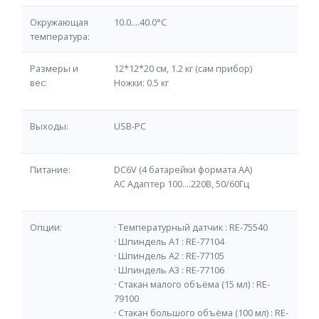
Окружающая
10.0....40.0°С
температура:
Размеры и
12*12*20 см, 1.2 кг (сам прибор)
вес:
Ножки: 0.5 кг
Выходы:
USB-PC
Питание:
DC6V (4 батарейки формата АА)
AC Адаптер 100....220В, 50/60Гц
Опции:
· Температурный датчик : RE-75540
· Шпиндель A1 : RE-77104
· Шпиндель A2 : RE-77105
· Шпиндель A3 : RE-77106
· Стакан малого объёма (15 мл) : RE-
79100
· Стакан большого объёма (100 мл) : RE-