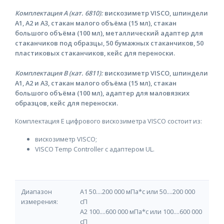
Комплектация А (кат. 6810):
вискозиметр VISCO, шпиндели
А1, А2 и А3, стакан малого объёма (15 мл), стакан
большого объёма (100 мл), металлический адаптер для
стаканчиков под образцы, 50 бумажных стаканчиков, 50
пластиковых стаканчиков, кейс для переноски.
Комплектация В (
кат. 6811
):
вискозиметр VISCO, шпиндели
А1, А2 и А3, стакан малого объёма (15 мл), стакан
большого объёма (100 мл), адаптер для маловязких
образцов, кейс для переноски.
Комплектация E цифрового вискозиметра VISCO состоит из:
вискозиметр VISCO;
VISCO Temp Controller с адаптером UL.
Диапазон
А1 50....200 000 мПа*с или 50....200 000
измерения:
cП
А2 100....600 000 мПа*с или 100....600 000
cП