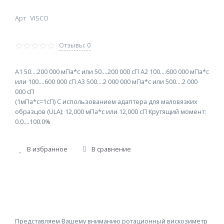
Арт
VISCO
Отзывы: 0
А1 50....200 000 мПа*с или 50....200 000 cП А2 100....600 000 мПа*с
или 100....600 000 cП А3 500....2 000 000 мПа*с или 500....2 000
000 cП
(1мПа*с=1cП) C использованием адаптера для маловязких
образцов (ULA): 12,000 мПа*с или 12,000 cП Крутящий момент:
0.0....100.0%
В избранное
В сравнение
Представляем Вашему вниманию ротационный вискозиметр