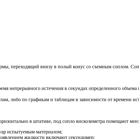
ормы, переходящий внизу в полый конус со съемным соплом. Со
емя непрерывного истечения в секундах определенного объема 
лам, либо по графикам и таблицам в зависимости от времени ис
ризонтально в штативе, под сопло вискозиметра помещают менз
вуар испытуемым материалом;
появлением жидкости включают секундомер;