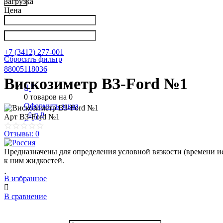
Загрузка
Цена
Написать в Телеграм
info@nkpribor.ru
+7 (3412) 277-001
Сбросить фильтр
88005118036
Вискозиметр ВЗ-Ford №1
0
0
товаров на
0
Оформить заказ
0
0
Арт
ВЗ-Ford №1
Отзывы: 0
Предназначены для определения условной вязкости (времени 
к ним жидкостей.
В избранное
В сравнение