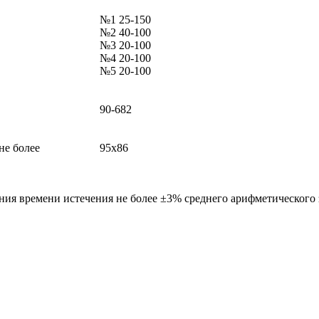
№1 25-150
№2 40-100
№3 20-100
№4 20-100
№5 20-100
90-682
не более
95х86
ия времени истечения не более ±3% среднего арифметического 