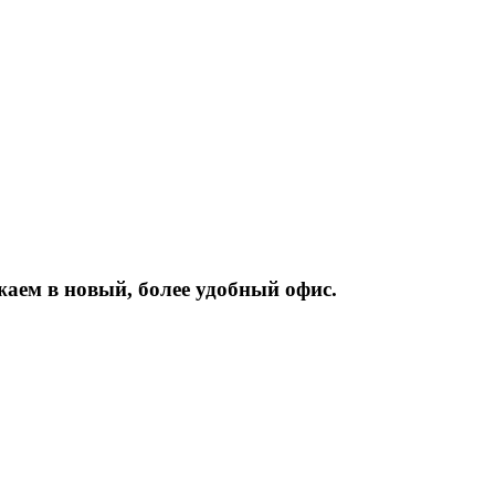
жаем
в
новый,
более
удобный
офис.