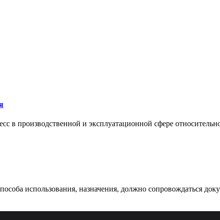
я
сс в производственной и эксплуатационной сфере относительно 
 способа использования, назначения, должно сопровождаться док