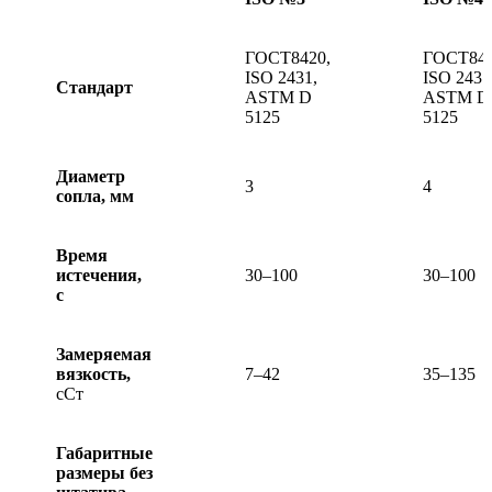
ГОСТ8420,
ГОСТ842
ISO 2431,
ISO 2431
Стандарт
ASTM D
ASTM D
5125
5125
Диаметр
3
4
сопла, мм
Время
истечения,
30–100
30–100
с
Замеряемая
вязкость,
7–42
35–135
сСт
Габаритные
размеры без