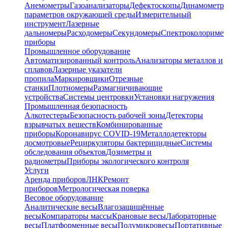
Анемометры
Газоанализаторы
Дефектоскопы
Динамометр
параметров окружающей среды
Измерительный
инструмент
Лазерные
дальномеры
Расходомеры
Секундомеры
Спектроколориме
приборы
Промышленное оборудование
Автоматизированный контроль
Анализаторы металлов и
сплавов
Лазерные указатели
пропила
Маркировщики
Отрезные
станки
Плотномеры
Размагничивающие
устройства
Системы центровки
Установки нагружения
Промышленная безопасность
Алкотестеры
Безопасность рабочей зоны
Детекторы
взрывчатых веществ
Комбинированные
приборы
Коронавирус COVID-19
Металлодетекторы
досмотровые
Рециркуляторы бактерицидные
Системы
обследования объектов
Дозиметры и
радиометры
Приборы экологического контроля
Услуги
Аренда приборов
ЛНК
Ремонт
приборов
Метрологическая поверка
Весовое оборудование
Аналитические весы
Влагозащищённые
весы
Компараторы массы
Крановые весы
Лабораторные
весы
Платформенные весы
Полумикровесы
Портативные