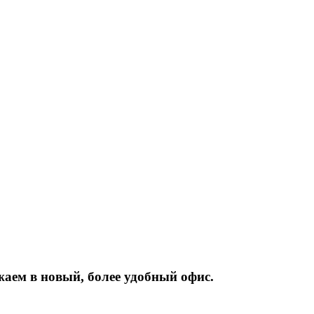
жаем
в
новый,
более
удобный
офис.