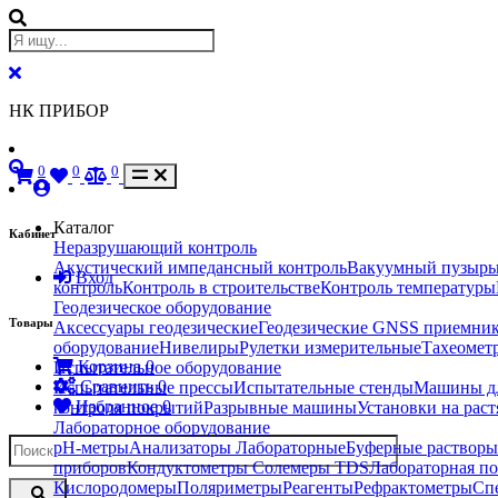
НК ПРИБОР
0
0
0
Каталог
Кабинет
Неразрушающий контроль
Акустический импедансный контроль
Вакуумный пузырь
Вход
контроль
Контроль в строительстве
Контроль температуры
Геодезическое оборудование
Товары
Аксессуары геодезические
Геодезические GNSS приемни
оборудование
Нивелиры
Рулетки измерительные
Тахеомет
Корзина
0
Испытательное оборудование
Сравнить
0
Испытательные прессы
Испытательные стенды
Машины дл
Избранное
0
контроля покрытий
Разрывные машины
Установки на рас
Лабораторное оборудование
pH-метры
Анализаторы Лабораторные
Буферные растворы
приборов
Кондуктометры Солемеры TDS
Лабораторная по
Кислородомеры
Поляриметры
Реагенты
Рефрактометры
Сп