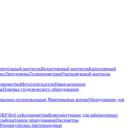
ерительный контроль
Вихретоковый контроль
Капиллярный
лиз
Твердомеры
Толщинометрия
Ультразвуковой контроль
урвиметры
Металлоискатели
Навигационное
ры
Поверка геодезического оборудования
вально-полировальные
Маятниковые копры
Оборудование для
ORP Red ox
Колориметры
Комплектующие для лабораторных
лабораторное оборудование
Оксиметры
Рециркуляторы бактерицидные