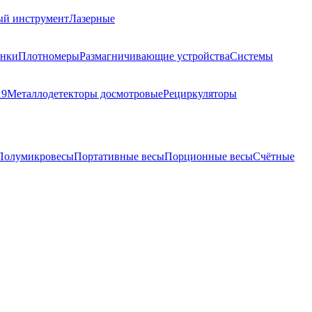
ый инструмент
Лазерные
анки
Плотномеры
Размагничивающие устройства
Системы
19
Металлодетекторы досмотровые
Рециркуляторы
Полумикровесы
Портативные весы
Порционные весы
Счётные