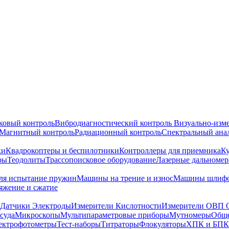
ковый контроль
Вибродиагностический контроль
Визуально-изм
Магнитный контроль
Радиационный контроль
Спектральный ана
ки
Квадрокоптеры и беспилотники
Контроллеры для приемника
К
ры
Теодолиты
Трассопоисковое оборудование
Лазерные дальноме
я испытание пружин
Машины на трение и износ
Машины шлифо
тяжение и сжатие
Датчики Электроды
Измерители Кислотности
Измерители ОВП 
суда
Микроскопы
Мультипараметровые приборы
Мутномеры
Обще
ектрофотометры
Тест-наборы
Титраторы
Флокуляторы
ХПК и БПК