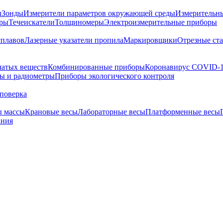
ы
Зонды
Измерители параметров окружающей среды
Измерительн
тры
Течеискатели
Толщиномеры
Электроизмерительные приборы
сплавов
Лазерные указатели пропила
Маркировщики
Отрезные ст
чатых веществ
Комбинированные приборы
Коронавирус COVID-
ы и радиометры
Приборы экологического контроля
поверка
ы массы
Крановые весы
Лабораторные весы
Платформенные весы
ания