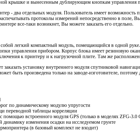
щитной крышке и вынесенным дублирующим кнопкам управления 
тер - два отдельных модуля. Пользователь имеет возможность п
 распечатывать протоколы измерений непосредственно в поле, В
интере все-таки возникнет, Вы можете заказать его отдельно.
 собой легкий компактный модуль, помещающийся в одной руке
кнопки управления прибором. Корпус блока имеет резиновую о
лючения к принтеру и к нагрузочной плите. Там же расположено
т заказать установку внутреннего модуля спутниковой навигац
ожет быть произведена только на заводе-изготовителе, поэтому
d
орог по динамическому модулю упругости
щи переводной таблицы корреляции
 с помощью встроенного модуля GPS (только в моделях ZFG-3.0 
й динамику изменения осадки на исследуемом грунте
рмопринтера (в базовый комплект не входит)