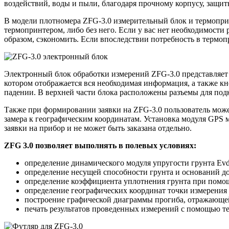
воздействий, воды и пыли, благодаря прочному корпусу, за
В модели плотномера ZFG-3.0 измерительный блок и термоприн
термопринтером, либо без него. Если у вас нет необходимости
образом, сэкономить. Если впоследствии потребность в термопр
Электронный блок обработки измерений ZFG-3.0 представляет
котором отображается вся необходимая информация, а также 
падении. В верхней части блока расположены разъемы для подк
Также при формировании заявки на ZFG-3.0 пользователь може
замера к географическим координатам. Установка модуля GPS м
заявки на прибор и не может быть заказана отдельно.
ZFG 3.0 позволяет выполнять в полевых условиях:
определение динамического модуля упругости грунта Еv
определение несущей способности грунта и оснований д
определение коэффициента уплотнения грунта при помо
определение географических координат точки измерения
построение графической диаграммы прогиба, отражающе
печать результатов проведенных измерений с помощью те