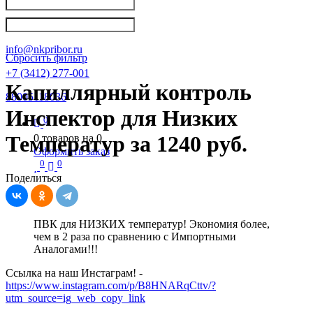
Написать в Телеграм
info@nkpribor.ru
Сбросить фильтр
+7 (3412) 277-001
Капиллярный контроль
88005118036
Инспектор для Низких
0
Температур за 1240 руб.
0
товаров на
0
Оформить заказ
0
0
Поделиться
ПВК для НИЗКИХ температур! Экономия более,
чем в 2 раза по сравнению с Импортными
Аналогами!!!
Ссылка на наш Инстаграм! -
https://www.instagram.com/p/B8HNARqCttv/?
utm_source=ig_web_copy_link