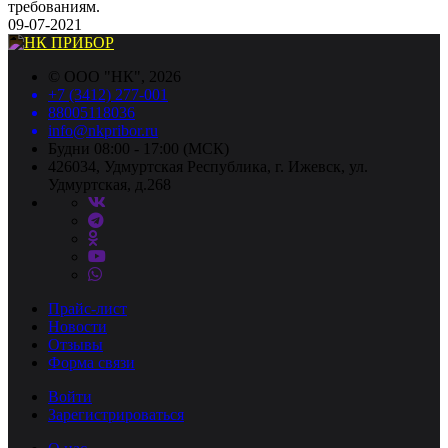
требованиям.
09-07-2021
©
ООО "НК"
, 2026
+7 (3412) 277-001
88005118036
info@nkpribor.ru
Будни 08:00 - 17:00 (МСК)
426034, Удмуртская Республика, г. Ижевск, ул.
Удмуртская, д.268
Прайс-лист
Новости
Отзывы
Форма связи
Войти
Зарегистрироваться