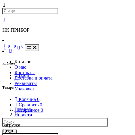
НК ПРИБОР
0
0
0
Каталог
Кабинет
О нас
Контакты
Вход
Доставка и оплата
Реквизиты
Товары
Упаковка
Корзина
0
Сравнить
0
Главная
Избранное
0
Новости
Загрузка
Цена