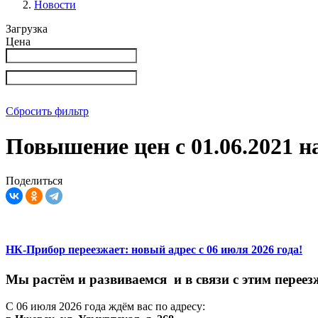
Новости
Загрузка
Цена
Сбросить фильтр
Повышение цен с 01.06.2021 
Поделиться
НК-Прибор переезжает: новый адрес с 06 июля 2026 года!
М
ы
растём
и
развиваемся
и
в
связи
с
этим
переез
С
06
июля
2026
года
ждём
вас
по
адресу: