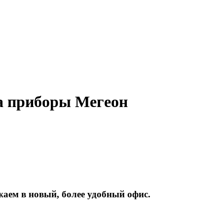
на приборы Мегеон
жаем
в
новый,
более
удобный
офис.