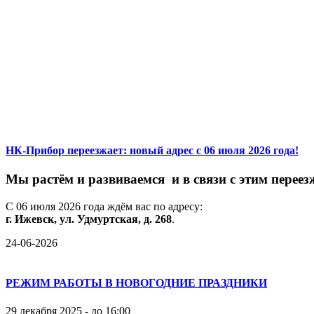
НК-Прибор переезжает: новый адрес с 06 июля 2026 года!
М
ы
растём
и
развиваемся
и
в
связи
с
этим
переез
С
06
июля
2026
года
ждём
вас
по
адресу:
г.
Ижевск,
ул.
Удмуртская,
д.
268
.
24-06-2026
РЕЖИМ РАБОТЫ В НОВОГОДНИЕ ПРАЗДНИКИ
29 декабря 2025 - до 16:00