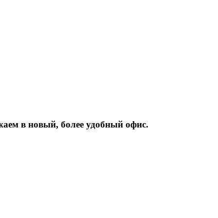
жаем
в
новый,
более
удобный
офис.