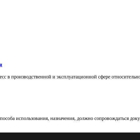
я
сс в производственной и эксплуатационной сфере относительно 
 способа использования, назначения, должно сопровождаться док