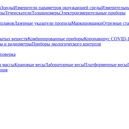
ы
Зонды
Измерители параметров окружающей среды
Измерительн
тры
Течеискатели
Толщиномеры
Электроизмерительные приборы
сплавов
Лазерные указатели пропила
Маркировщики
Отрезные ст
чатых веществ
Комбинированные приборы
Коронавирус COVID-
ы и радиометры
Приборы экологического контроля
поверка
ы массы
Крановые весы
Лабораторные весы
Платформенные весы
ания