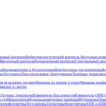
ковый контроль
Вибродиагностический контроль
Визуально-изм
Магнитный контроль
Радиационный контроль
Спектральный ана
ки
Квадрокоптеры и беспилотники
Контроллеры для приемника
К
ры
Теодолиты
Трассопоисковое оборудование
Лазерные дальноме
я испытание пружин
Машины на трение и износ
Машины шлифо
тяжение и сжатие
Датчики Электроды
Измерители Кислотности
Измерители ОВП 
суда
Микроскопы
Мультипараметровые приборы
Мутномеры
Обще
ектрофотометры
Тест-наборы
Титраторы
Флокуляторы
ХПК и БПК