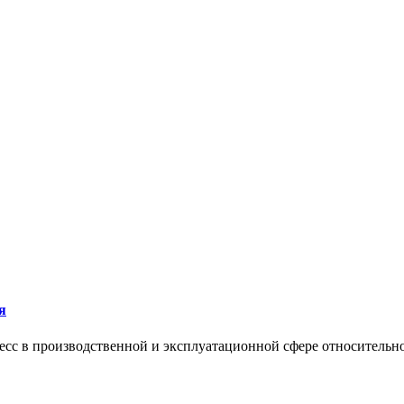
я
сс в производственной и эксплуатационной сфере относительно 