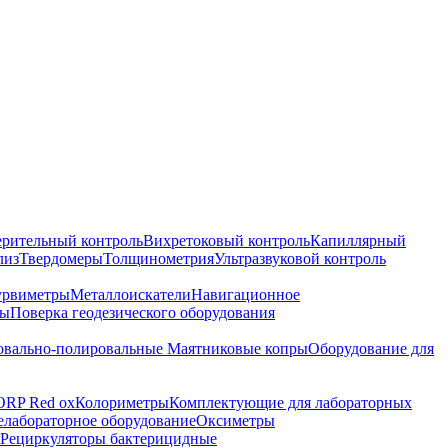
ерительный контроль
Вихретоковый контроль
Капиллярный
лиз
Твердомеры
Толщинометрия
Ультразвуковой контроль
урвиметры
Металлоискатели
Навигационное
ры
Поверка геодезического оборудования
вально-полировальные
Маятниковые копры
Оборудование для
ORP Red ox
Колориметры
Комплектующие для лабораторных
лабораторное оборудование
Оксиметры
Рециркуляторы бактерицидные