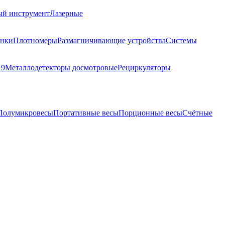
ый инструмент
Лазерные
анки
Плотномеры
Размагничивающие устройства
Системы
19
Металлодетекторы досмотровые
Рециркуляторы
Полумикровесы
Портативные весы
Порционные весы
Счётные