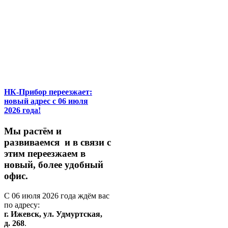
НК-Прибор переезжает:
новый адрес с 06 июля
2026 года!
М
ы
растём
и
развиваемся
и
в
связи
с
этим
переезжаем
в
новый,
более
удобный
офис.
С
06
июля
2026
года
ждём
вас
по
адресу:
г.
Ижевск,
ул.
Удмуртская,
д.
268
.