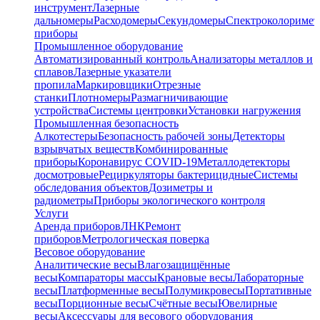
инструмент
Лазерные
дальномеры
Расходомеры
Секундомеры
Спектроколориме
приборы
Промышленное оборудование
Автоматизированный контроль
Анализаторы металлов и
сплавов
Лазерные указатели
пропила
Маркировщики
Отрезные
станки
Плотномеры
Размагничивающие
устройства
Системы центровки
Установки нагружения
Промышленная безопасность
Алкотестеры
Безопасность рабочей зоны
Детекторы
взрывчатых веществ
Комбинированные
приборы
Коронавирус COVID-19
Металлодетекторы
досмотровые
Рециркуляторы бактерицидные
Системы
обследования объектов
Дозиметры и
радиометры
Приборы экологического контроля
Услуги
Аренда приборов
ЛНК
Ремонт
приборов
Метрологическая поверка
Весовое оборудование
Аналитические весы
Влагозащищённые
весы
Компараторы массы
Крановые весы
Лабораторные
весы
Платформенные весы
Полумикровесы
Портативные
весы
Порционные весы
Счётные весы
Ювелирные
весы
Аксессуары для весового оборудования