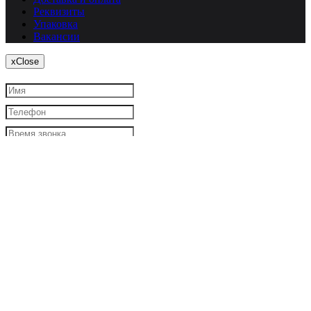
Реквизиты
Упаковка
Вакансии
x
Close
Я согласен
на обработку моих персональных данных
Закрыть
Заказать звонок
Авторизация
У вас еще нет учетной записи?
Зарегистрироваться