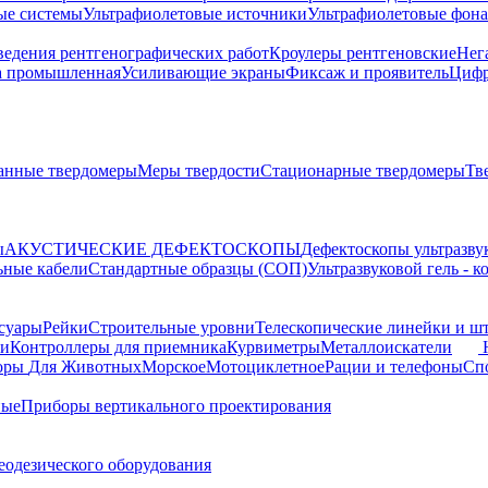
ые системы
Ультрафиолетовые источники
Ультрафиолетовые фон
ведения рентгенографических работ
Кроулеры рентгеновские
Нег
а промышленная
Усиливающие экраны
Фиксаж и проявитель
Цифр
анные твердомеры
Меры твердости
Стационарные твердомеры
Тв
ы
АКУСТИЧЕСКИЕ ДЕФЕКТОСКОПЫ
Дефектоскопы ультразву
ьные кабели
Стандартные образцы (СОП)
Ультразвуковой гель - 
суары
Рейки
Строительные уровни
Телескопические линейки и ш
ки
Контроллеры для приемника
Курвиметры
Металлоискатели
торы
Для Животных
Морское
Мотоциклетное
Рации и телефоны
Сп
ные
Приборы вертикального проектирования
еодезического оборудования