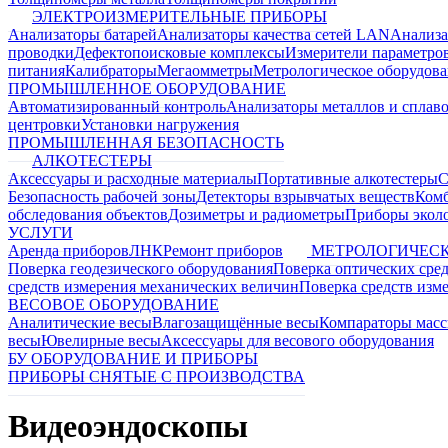
ЭЛЕКТРОИЗМЕРИТЕЛЬНЫЕ ПРИБОРЫ
Анализаторы батарей
Анализаторы качества сетей LAN
Анализа
проводки
Дефектопоисковые комплексы
Измерители параметро
питания
Калибраторы
Мегаомметры
Метрологическое оборудов
ПРОМЫШЛЕННОЕ ОБОРУДОВАНИЕ
Автоматизированный контроль
Анализаторы металлов и сплав
центровки
Установки нагружения
ПРОМЫШЛЕННАЯ БЕЗОПАСНОСТЬ
АЛКОТЕСТЕРЫ
Аксессуары и расходные материалы
Портативные алкотестеры
С
Безопасность рабочей зоны
Детекторы взрывчатых веществ
Ком
обследования объектов
Дозиметры и радиометры
Приборы эколо
УСЛУГИ
Аренда приборов
ЛНК
Ремонт приборов
МЕТРОЛОГИЧЕСК
Поверка геодезического оборудования
Поверка оптических сре
средств измерения механических величин
Поверка средств изм
ВЕСОВОЕ ОБОРУДОВАНИЕ
Аналитические весы
Влагозащищённые весы
Компараторы мас
весы
Ювелирные весы
Аксессуары для весового оборудования
БУ ОБОРУДОВАНИЕ И ПРИБОРЫ
ПРИБОРЫ СНЯТЫЕ С ПРОИЗВОДСТВА
Видеоэндоскопы