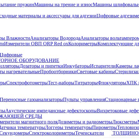
пытание пружин
Машины на трение и износ
Машины шлифовальн
сходные материалы и аксессуары для адгезии
Цифровые адгезим
ры Влажности
Анализаторы Водорода
Анализаторы вольтамперо
ти
Измерители ОВП ORP Red ox
Колориметры
Комплектующие дл
Цифровые
ОРНОЕ ОБОРУДОВАНИЕ
илляторы
Дозаторы и пипетки
Инкубаторы
Испарители
Камеры ла
ты нагревательные
Пробоотборники
Световые кабины
Стерилиза
тры
Спектрофотометры
Тест-наборы
Титраторы
Флокуляторы
ХПК 
Переносные газоанализаторы
Пульты управления
Стационарные 
опы
Акустические импедансные дефектоскопы
Вихретоковые дефе
УЖАЮЩЕЙ СРЕДЫ
змерители магнитного поля
Дозиметры и радиометры
Люксметры
Датчики температуры
Логгеры температуры
Пирометры
Тепловиз
Секундомеры
Спектроколориметры
Течеискатели
ТОЛЩИНО