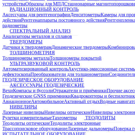
устройства
Образцы для МПД
Стационарные магнитопорошков
РАДИАЦИОННЫЙ КОНТРОЛЬ
Аксессуары для рентгенографии
Денситометры
Камеры для про
действия
Рентгенаппараты постоянного действия
Рентгенпленк
радиометры
СПЕКТРАЛЬНЫЙ АНАЛИЗ
Анализаторы металлов и сплавов
ТВЕРДОМЕРЫ
Датчики к твердомерам
Динамические твердомеры
Комбиниров
ТОЛЩИНОМЕТРИЯ
Толщиномеры металла
Толщиномеры покрытий
УЛЬТРАЗВУКОВОЙ КОНТРОЛЬ
Автоматизированный контроль
Акустико-эмиссионные систем
дефектоскопа
Преобразователи для толщинометрии
Соединител
ГЕОДЕЗИЧЕСКОЕ ОБОРУДОВАНИЕ
АКСЕССУАРЫ ГЕОДЕЗИЧЕСКИЕ
Вехи
Компасы и буссоли
Отражатели и приёмники
Прочие аксес
Геодезические GNSS приемники
Квадрокоптеры и беспилотни
Авиационное
Автомобильное
Активный отдых
Водные навига
НИВЕЛИРЫ
Лазерные нивелиры
Нивелиры оптические
Нивелиры электрон
Рулетки измерительные
Тахеометры
ТЕОДОЛИТЫ
Теодолиты оптические
Теодолиты электронные
Трассопоисковое оборудование
Лазерные дальномеры
Поверка г
ИСПЫТАТЕЛЬНОЕ ОБОРУДОВАНИЕ