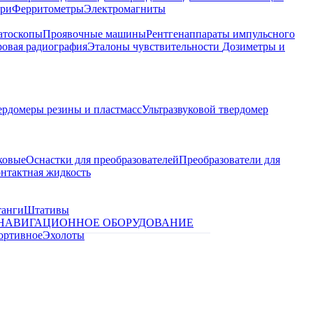
ари
Ферритометры
Электромагниты
атоскопы
Проявочные машины
Рентгенаппараты импульсного
овая радиография
Эталоны чувствительности
Дозиметры и
ердомеры резины и пластмасс
Ультразвуковой твердомер
ковые
Оснастки для преобразователей
Преобразователи для
контактная жидкость
танги
Штативы
НАВИГАЦИОННОЕ ОБОРУДОВАНИЕ
ортивное
Эхолоты