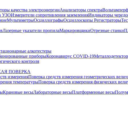
торы качества электроэнергии
Анализаторы спектра
Вольтамперф
в УЗО
Измерители сопротивления заземления
Индикаторы чередо
ание
Мультиметры
Осциллографы
Осциллоскопы
Регистраторы
Тес
ов
Лазерные указатели пропила
Маркировщики
Отрезные станки
П
тационарные алкотестеры
бинированные приборы
Коронавирус COVID-19
Металлодетекто
гического контроля
АЯ ПОВЕРКА
дств измерения
Поверка средств измерения геометрических вели
ерения температуры
Поверка средств измерения физических вел
сы
Крановые весы
Лабораторные весы
Платформенные весы
Полум