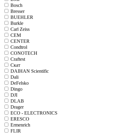
Bosch
Bresser
BUEHLER
Burkle
Carl Zeiss
CEM
CENTER
Condtrol
CONOTECH
Craftest
Cкат
DAIHAN Scientific
Dali
DeFelsko
Dingo
DJI
DLAB
Drager
ECO - ELECTRONICS
ERESCO
Ermenrich
FLIR