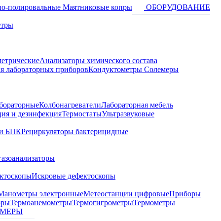
о-полировальные
Маятниковые копры
ОБОРУДОВАНИЕ
етры
метрические
Анализаторы химического состава
я лабораторных приборов
Кондуктометры Солемеры
бораторные
Колбонагреватели
Лабораторная мебель
ция и дезинфекция
Термостаты
Ультразвуковые
и БПК
Рециркуляторы бактерицидные
газоанализаторы
ктоскопы
Искровые дефектоскопы
Манометры электронные
Метеостанции цифровые
Приборы
оры
Термоанемометры
Термогигрометры
Термометры
МЕРЫ