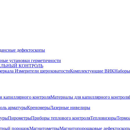
дансные дефектоскопы
ные установки герметичности
ЕЛЬНЫЙ КОНТРОЛЬ
зеркала
Измерители шероховатости
Комплектующие ВИК
Набор
и капиллярного контроля
Материалы для капиллярного контроля
оль арматуры
Креномеры
Лазерные нивелиры
туры
Пирометры
Приборы теплового контроля
Тепловизоры
Термо
тный порошок
Магнитометры
Магнитопорошковые дефектоскоп