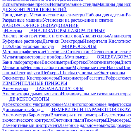
Испытательные прессы
Испытательные стенды
Машины для ис
ДЛЯ КОНТРОЛЯ ПОКРЫТИЙ
Гриндометры
Механические адгезиметры
Наборы для адгезии
Ра
Разрывные машины
Установки на растяжение и сжатие
ЛАБОРАТОРНОЕ ОБОРУДОВАНИЕ
pH-метры
АНАЛИЗАТОРЫ ЛАБОРАТОРНЫЕ
Анализ почв грунтовых и сточных вод
Анализ сырья
Анализато
Буферные растворы
Датчики Электроды
Измерители Кислотнос
TDS
Лабораторная посуда
МИКРОСКОПЫ
Металлографические
Световые-Оптические
Стереоскопические
Мультипараметровые приборы
Мутномеры
ОБЩЕЛАБОРАТ
Бани лабораторные
Вискозиметры
Вортекс
Гомогенизаторы
Дист
Мельницы
Мешалки лабораторные
Муфельные печи
Насосы
Пли
ванны
Центрифуги
Шейкеры
Шкафы сушильные
Экстракторы
Оксиметры Кислородомеры
Поляриметры
Реагенты
Рефрактоме
ИЗМЕРИТЕЛЬНЫЕ ПРИБОРЫ
Анемометры
ГАЗОАНАЛИЗАТОРЫ
Анализаторы дымовых газов
Индивидуальные газоанализаторы
ДЕФЕКТОСКОПЫ
Дефектоскопы ультразвуковые
Магнитопорошковые дефектоск
Динамометры
Зонды
ИЗМЕРИТЕЛИ ПАРАМЕТРОВ ОКР
Анемометры
Барометры
Влагомеры и гигрометры
Гауссметры и
экологического контроля
Счетчики пыли
Тахометры
Шумомеры
Измерительный инструмент
Лазерные дальномеры
Расходомеры
Толщиномеры металла
Толщиномеры покрытий