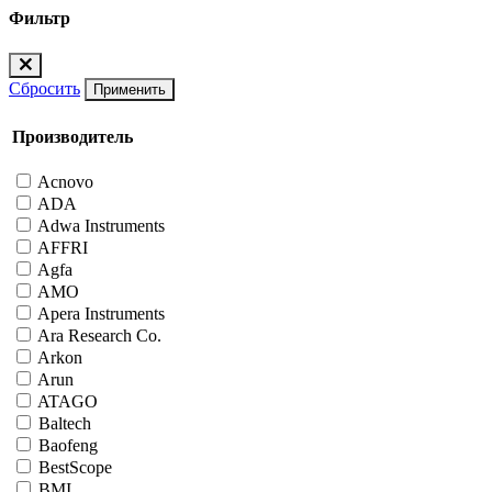
Фильтр
Сбросить
Применить
Производитель
Acnovo
ADA
Adwa Instruments
AFFRI
Agfa
AMO
Apera Instruments
Ara Research Co.
Arkon
Arun
ATAGO
Baltech
Baofeng
BestScope
BMI