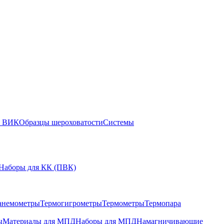
ы ВИК
Образцы шероховатости
Системы
Наборы для КК (ПВК)
анемометры
Термогигрометры
Термометры
Термопара
ы
Материалы для МПД
Наборы для МПД
Намагничивающие