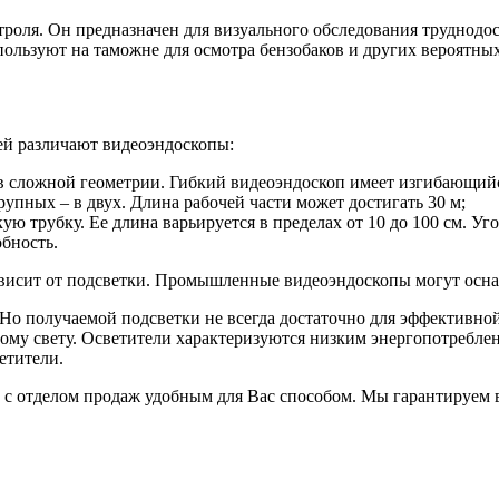
ля. Он предназначен для визуального обследования труднодос
пользуют на таможне для осмотра бензобаков и других вероятны
ей различают видеоэндоскопы:
в сложной геометрии. Гибкий видеоэндоскоп имеет изгибающий
крупных – в двух. Длина рабочей части может достигать 30 м;
кую трубку. Ее длина варьируется в пределах от 10 до 100 см. У
бность.
зависит от подсветки. Промышленные видеоэндоскопы могут осна
 Но получаемой подсветки не всегда достаточно для эффективно
ому свету. Осветители характеризуются низким энергопотребле
етители.
 с отделом продаж удобным для Вас способом. Мы гарантируем в