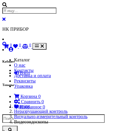
НК ПРИБОР
0
0
0
Каталог
Кабинет
О нас
Контакты
Вход
Доставка и оплата
Реквизиты
Товары
Упаковка
Корзина
0
Сравнить
0
Главная
Избранное
0
Неразрушающий контроль
Визуально-измерительный контроль
Видеоэндоскопы