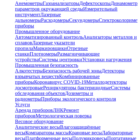
Анемометры
Газоанализаторы
Дефектоскопы
Динамометр
параметров окружающей среды
Измерительный
инструмент
Лазерные
дальномеры
Расходомеры
Секундомеры
Спектроколориме
приборы
Промышленное оборудование
Автоматизированный контроль
Анализаторы металлов и
сплавов
Лазерные указатели
пропила
Маркировщики
Отрезные
станки
Плотномеры
Размагничивающие
устройства
Системы центровки
Установки нагружения
Промышленная безопасность
Алкотестеры
Безопасность рабочей зоны
Детекторы
взрывчатых веществ
Комбинированные
приборы
Коронавирус COVID-19
Металлодетекторы
досмотровые
Рециркуляторы бактерицидные
Системы
обследования объектов
Дозиметры и
радиометры
Приборы экологического контроля
Услуги
Аренда приборов
ЛНК
Ремонт
приборов
Метрологическая поверка
Весовое оборудование
Аналитические весы
Влагозащищённые
весы
Компараторы массы
Крановые весы
Лабораторные
весы
Платформенные весы
Полумикровесы
Портативные