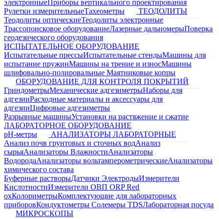
электронные
Приборы вертикального проектирования
Рулетки измерительные
Тахеометры
ТЕОДОЛИТЫ
Теодолиты оптические
Теодолиты электронные
Трассопоисковое оборудование
Лазерные дальномеры
Поверка
геодезического оборудования
ИСПЫТАТЕЛЬНОЕ ОБОРУДОВАНИЕ
Испытательные прессы
Испытательные стенды
Машины для
испытание пружин
Машины на трение и износ
Машины
шлифовально-полировальные
Маятниковые копры
ОБОРУДОВАНИЕ ДЛЯ КОНТРОЛЯ ПОКРЫТИЙ
Гриндометры
Механические адгезиметры
Наборы для
адгезии
Расходные материалы и аксессуары для
адгезии
Цифровые адгезиметры
Разрывные машины
Установки на растяжение и сжатие
ЛАБОРАТОРНОЕ ОБОРУДОВАНИЕ
pH-метры
АНАЛИЗАТОРЫ ЛАБОРАТОРНЫЕ
Анализ почв грунтовых и сточных вод
Анализ
сырья
Анализаторы Влажности
Анализаторы
Водорода
Анализаторы вольтамперометрические
Анализаторы
химического состава
Буферные растворы
Датчики Электроды
Измерители
Кислотности
Измерители ОВП ORP Red
ox
Колориметры
Комплектующие для лабораторных
приборов
Кондуктометры Солемеры TDS
Лабораторная посуда
МИКРОСКОПЫ