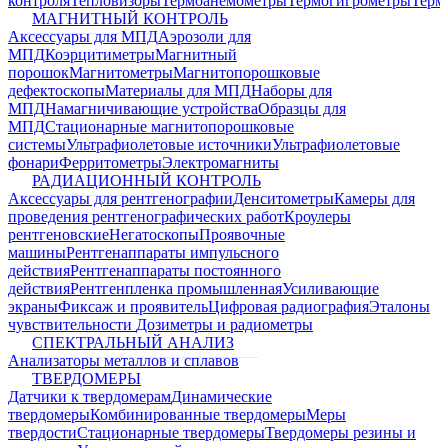
контроля
Тепловизоры
Термоанемометры
Термогигрометры
Терм
МАГНИТНЫЙ КОНТРОЛЬ
Аксессуары для МПД
Аэрозоли для
МПД
Коэрцитиметры
Магнитный
порошок
Магнитометры
Магнитопорошковые
дефектоскопы
Материалы для МПД
Наборы для
МПД
Намагничивающие устройства
Образцы для
МПД
Стационарные магнитопорошковые
системы
Ультрафиолетовые источники
Ультрафиолетовые
фонари
Ферритометры
Электромагниты
РАДИАЦИОННЫЙ КОНТРОЛЬ
Аксессуары для рентгенографии
Денситометры
Камеры для
проведения рентгенографических работ
Кроулеры
рентгеновские
Негатоскопы
Проявочные
машины
Рентгенаппараты импульсного
действия
Рентгенаппараты постоянного
действия
Рентгенпленка промышленная
Усиливающие
экраны
Фиксаж и проявитель
Цифровая радиография
Эталоны
чувствительности
Дозиметры и радиометры
СПЕКТРАЛЬНЫЙ АНАЛИЗ
Анализаторы металлов и сплавов
ТВЕРДОМЕРЫ
Датчики к твердомерам
Динамические
твердомеры
Комбинированные твердомеры
Меры
твердости
Стационарные твердомеры
Твердомеры резины и