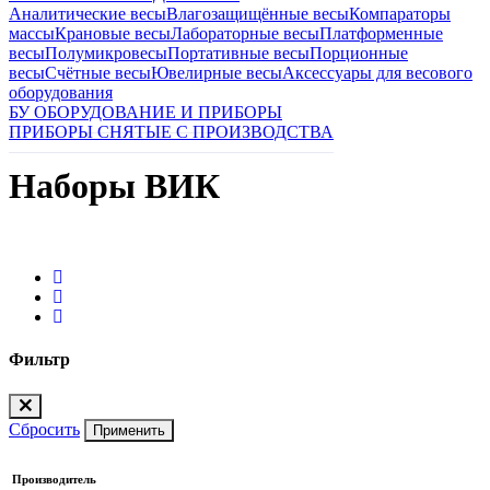
Аналитические весы
Влагозащищённые весы
Компараторы
массы
Крановые весы
Лабораторные весы
Платформенные
весы
Полумикровесы
Портативные весы
Порционные
весы
Счётные весы
Ювелирные весы
Аксессуары для весового
оборудования
БУ ОБОРУДОВАНИЕ И ПРИБОРЫ
ПРИБОРЫ СНЯТЫЕ С ПРОИЗВОДСТВА
Наборы ВИК
Фильтр
Сбросить
Применить
Производитель