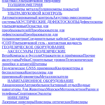
пластмасс
Ультразвуковой твердомер
ТОЛЩИНОМЕТРИЯ
Толщиномеры металла
Толщиномеры покрытий
УЛЬТРАЗВУКОВОЙ КОНТРОЛЬ
Автоматизированный контроль
Акустико-эмиссионные
системы
АКУСТИЧЕСКИЕ ДЕФЕКТОСКОПЫ
Дефектоскопы
ультразвуковые
Оснастки для
преобразователей
Преобразователи для
дефектоскопа
Преобразователи для
толщинометрии
Соединительные кабели
Стандартные образцы
(СОП)
Ультразвуковой гель - контактная жидкость
ГЕОДЕЗИЧЕСКОЕ ОБОРУДОВАНИЕ
АКСЕССУАРЫ ГЕОДЕЗИЧЕСКИЕ
Вехи
Компасы и буссоли
Отражатели и приёмники
Прочие
аксессуары
Рейки
Строительные уровни
Телескопические
линейки и штанги
Штативы
Геодезические GNSS приемники
Квадрокоптеры и
беспилотники
Контроллеры для
приемника
Курвиметры
Металлоискатели
НАВИГАЦИОННОЕ ОБОРУДОВАНИЕ
Авиационное
Автомобильное
Активный отдых
Водные
навигаторы
Для Животных
Морское
Мотоциклетное
Рации и
телефоны
Спортивное
Эхолоты
НИВЕЛИРЫ
Лазерные нивелиры
Нивелиры оптические
Нивелиры