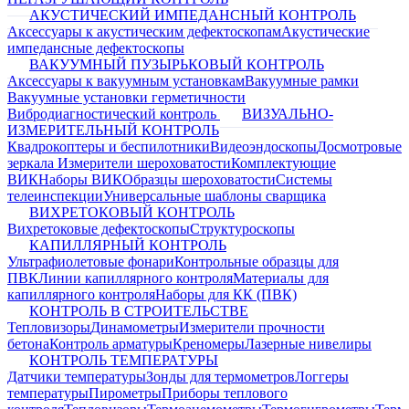
АКУСТИЧЕСКИЙ ИМПЕДАНСНЫЙ КОНТРОЛЬ
Аксессуары к акустическим дефектоскопам
Акустические
импедансные дефектоскопы
ВАКУУМНЫЙ ПУЗЫРЬКОВЫЙ КОНТРОЛЬ
Аксессуары к вакуумным установкам
Вакуумные рамки
Вакуумные установки герметичности
Вибродиагностический контроль
ВИЗУАЛЬНО-
ИЗМЕРИТЕЛЬНЫЙ КОНТРОЛЬ
Квадрокоптеры и беспилотники
Видеоэндоскопы
Досмотровые
зеркала
Измерители шероховатости
Комплектующие
ВИК
Наборы ВИК
Образцы шероховатости
Системы
телеинспекции
Универсальные шаблоны сварщика
ВИХРЕТОКОВЫЙ КОНТРОЛЬ
Вихретоковые дефектоскопы
Структуроскопы
КАПИЛЛЯРНЫЙ КОНТРОЛЬ
Ультрафиолетовые фонари
Контрольные образцы для
ПВК
Линии капиллярного контроля
Материалы для
капиллярного контроля
Наборы для КК (ПВК)
КОНТРОЛЬ В СТРОИТЕЛЬСТВЕ
Тепловизоры
Динамометры
Измерители прочности
бетона
Контроль арматуры
Креномеры
Лазерные нивелиры
КОНТРОЛЬ ТЕМПЕРАТУРЫ
Датчики температуры
Зонды для термометров
Логгеры
температуры
Пирометры
Приборы теплового