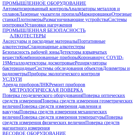
ПРОМЫШЛЕННОЕ ОБОРУДОВАНИЕ
Автоматизированный контроль
Анализаторы металлов и
сплавов
Лазерные указатели пропила
Маркировщики
Отрезные
станки
Плотномеры
Размагничивающие устройства
Системы
центровки
Установки нагружения
ПРОМЫШЛЕННАЯ БЕЗОПАСНОСТЬ
АЛКОТЕСТЕРЫ
Аксессуары и расходные материалы
Портативные
алкотестеры
Стационарные алкотестеры
Безопасность рабочей зоны
Детекторы взрывчатых
веществ
Комбинированные приборы
Коронавирус COVID-
19
Металлодетекторы досмотровые
Рециркуляторы
бактерицидные
Системы обследования объектов
Дозиметры и
радиометры
Приборы экологического контроля
УСЛУГИ
Аренда приборов
ЛНК
Ремонт приборов
МЕТРОЛОГИЧЕСКАЯ ПОВЕРКА
Поверка геодезического оборудования
Поверка оптических
средств измерения
Поверка средств измерения геометрических
величин
Поверка средств измерения давления и
вакуума
Поверка средств измерения механических
величин
Поверка средств измерения температуры
Поверка
средств измерения физических величин
Поверка средств
магнитного измерения
ВЕСОВОЕ ОБОРУДОВАНИЕ