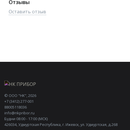
Отзывы
Оставить отзыв
©
ООО "НК"
, 2026
+7 (3412) 277-001
88005118036
info@nkpribor.ru
Будни 08:00 - 17:00 (МСК)
426034, Удмуртская Республика, г. Ижевск, ул. Удмуртская, д.268