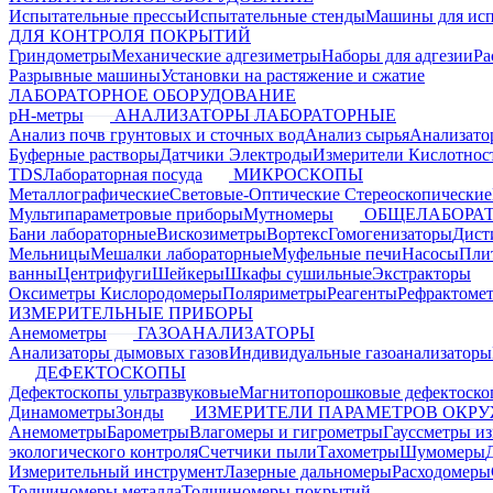
Испытательные прессы
Испытательные стенды
Машины для ис
ДЛЯ КОНТРОЛЯ ПОКРЫТИЙ
Гриндометры
Механические адгезиметры
Наборы для адгезии
Ра
Разрывные машины
Установки на растяжение и сжатие
ЛАБОРАТОРНОЕ ОБОРУДОВАНИЕ
pH-метры
АНАЛИЗАТОРЫ ЛАБОРАТОРНЫЕ
Анализ почв грунтовых и сточных вод
Анализ сырья
Анализато
Буферные растворы
Датчики Электроды
Измерители Кислотнос
TDS
Лабораторная посуда
МИКРОСКОПЫ
Металлографические
Световые-Оптические
Стереоскопические
Мультипараметровые приборы
Мутномеры
ОБЩЕЛАБОРАТ
Бани лабораторные
Вискозиметры
Вортекс
Гомогенизаторы
Дист
Мельницы
Мешалки лабораторные
Муфельные печи
Насосы
Пли
ванны
Центрифуги
Шейкеры
Шкафы сушильные
Экстракторы
Оксиметры Кислородомеры
Поляриметры
Реагенты
Рефрактоме
ИЗМЕРИТЕЛЬНЫЕ ПРИБОРЫ
Анемометры
ГАЗОАНАЛИЗАТОРЫ
Анализаторы дымовых газов
Индивидуальные газоанализаторы
ДЕФЕКТОСКОПЫ
Дефектоскопы ультразвуковые
Магнитопорошковые дефектоск
Динамометры
Зонды
ИЗМЕРИТЕЛИ ПАРАМЕТРОВ ОКР
Анемометры
Барометры
Влагомеры и гигрометры
Гауссметры и
экологического контроля
Счетчики пыли
Тахометры
Шумомеры
Измерительный инструмент
Лазерные дальномеры
Расходомеры
Толщиномеры металла
Толщиномеры покрытий