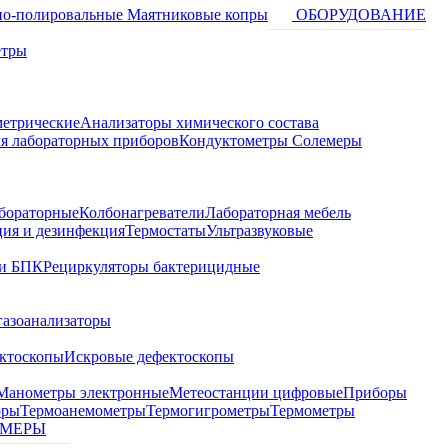
о-полировальные
Маятниковые копры
ОБОРУДОВАНИЕ
етры
метрические
Анализаторы химического состава
я лабораторных приборов
Кондуктометры Солемеры
бораторные
Колбонагреватели
Лабораторная мебель
ция и дезинфекция
Термостаты
Ультразвуковые
и БПК
Рециркуляторы бактерицидные
газоанализаторы
ктоскопы
Искровые дефектоскопы
Манометры электронные
Метеостанции цифровые
Приборы
оры
Термоанемометры
Термогигрометры
Термометры
МЕРЫ