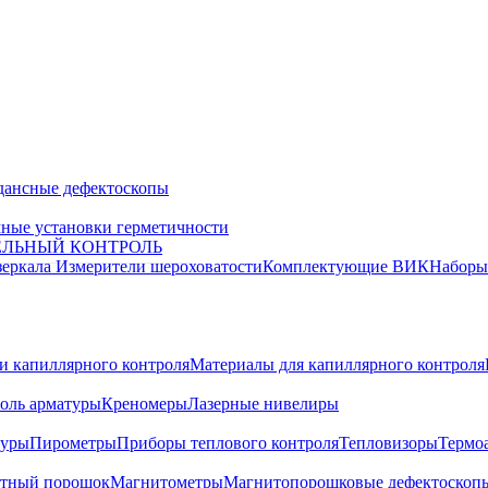
дансные дефектоскопы
ные установки герметичности
ЕЛЬНЫЙ КОНТРОЛЬ
зеркала
Измерители шероховатости
Комплектующие ВИК
Набор
и капиллярного контроля
Материалы для капиллярного контроля
оль арматуры
Креномеры
Лазерные нивелиры
туры
Пирометры
Приборы теплового контроля
Тепловизоры
Термо
тный порошок
Магнитометры
Магнитопорошковые дефектоскоп