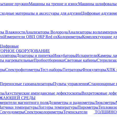
пытание пружин
Машины на трение и износ
Машины шлифовальн
сходные материалы и аксессуары для адгезии
Цифровые адгезим
ры Влажности
Анализаторы Водорода
Анализаторы вольтамперо
ти
Измерители ОВП ORP Red ox
Колориметры
Комплектующие дл
Цифровые
ОРНОЕ ОБОРУДОВАНИЕ
илляторы
Дозаторы и пипетки
Инкубаторы
Испарители
Камеры ла
ты нагревательные
Пробоотборники
Световые кабины
Стерилиза
тры
Спектрофотометры
Тест-наборы
Титраторы
Флокуляторы
ХПК 
Переносные газоанализаторы
Пульты управления
Стационарные 
опы
Акустические импедансные дефектоскопы
Вихретоковые дефе
УЖАЮЩЕЙ СРЕДЫ
змерители магнитного поля
Дозиметры и радиометры
Люксметры
Датчики температуры
Логгеры температуры
Пирометры
Тепловиз
Секундомеры
Спектроколориметры
Течеискатели
ТОЛЩИНО