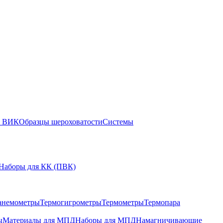
ы ВИК
Образцы шероховатости
Системы
Наборы для КК (ПВК)
анемометры
Термогигрометры
Термометры
Термопара
ы
Материалы для МПД
Наборы для МПД
Намагничивающие