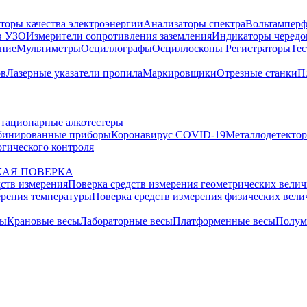
торы качества электроэнергии
Анализаторы спектра
Вольтамперф
в УЗО
Измерители сопротивления заземления
Индикаторы чередо
ание
Мультиметры
Осциллографы
Осциллоскопы
Регистраторы
Тес
ов
Лазерные указатели пропила
Маркировщики
Отрезные станки
П
тационарные алкотестеры
бинированные приборы
Коронавирус COVID-19
Металлодетекто
гического контроля
АЯ ПОВЕРКА
дств измерения
Поверка средств измерения геометрических вели
ерения температуры
Поверка средств измерения физических вел
сы
Крановые весы
Лабораторные весы
Платформенные весы
Полум