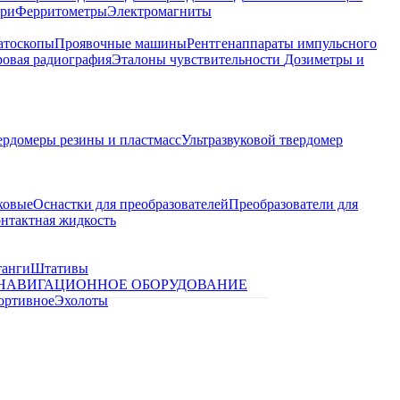
ари
Ферритометры
Электромагниты
атоскопы
Проявочные машины
Рентгенаппараты импульсного
овая радиография
Эталоны чувствительности
Дозиметры и
ердомеры резины и пластмасс
Ультразвуковой твердомер
ковые
Оснастки для преобразователей
Преобразователи для
контактная жидкость
танги
Штативы
НАВИГАЦИОННОЕ ОБОРУДОВАНИЕ
ортивное
Эхолоты