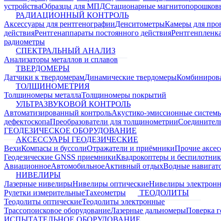
устройства
Образцы для МПД
Стационарные магнитопорошков
РАДИАЦИОННЫЙ КОНТРОЛЬ
Аксессуары для рентгенографии
Денситометры
Камеры для про
действия
Рентгенаппараты постоянного действия
Рентгенпленк
радиометры
СПЕКТРАЛЬНЫЙ АНАЛИЗ
Анализаторы металлов и сплавов
ТВЕРДОМЕРЫ
Датчики к твердомерам
Динамические твердомеры
Комбиниров
ТОЛЩИНОМЕТРИЯ
Толщиномеры металла
Толщиномеры покрытий
УЛЬТРАЗВУКОВОЙ КОНТРОЛЬ
Автоматизированный контроль
Акустико-эмиссионные систем
дефектоскопа
Преобразователи для толщинометрии
Соединител
ГЕОДЕЗИЧЕСКОЕ ОБОРУДОВАНИЕ
АКСЕССУАРЫ ГЕОДЕЗИЧЕСКИЕ
Вехи
Компасы и буссоли
Отражатели и приёмники
Прочие аксес
Геодезические GNSS приемники
Квадрокоптеры и беспилотни
Авиационное
Автомобильное
Активный отдых
Водные навига
НИВЕЛИРЫ
Лазерные нивелиры
Нивелиры оптические
Нивелиры электрон
Рулетки измерительные
Тахеометры
ТЕОДОЛИТЫ
Теодолиты оптические
Теодолиты электронные
Трассопоисковое оборудование
Лазерные дальномеры
Поверка г
ИСПЫТАТЕЛЬНОЕ ОБОРУДОВАНИЕ