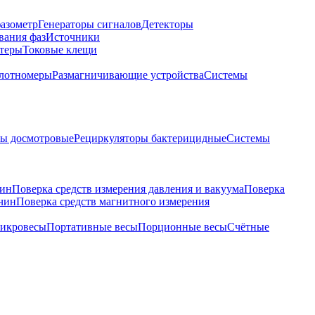
азометр
Генераторы сигналов
Детекторы
вания фаз
Источники
теры
Токовые клещи
лотномеры
Размагничивающие устройства
Системы
ры досмотровые
Рециркуляторы бактерицидные
Системы
чин
Поверка средств измерения давления и вакуума
Поверка
ичин
Поверка средств магнитного измерения
икровесы
Портативные весы
Порционные весы
Счётные