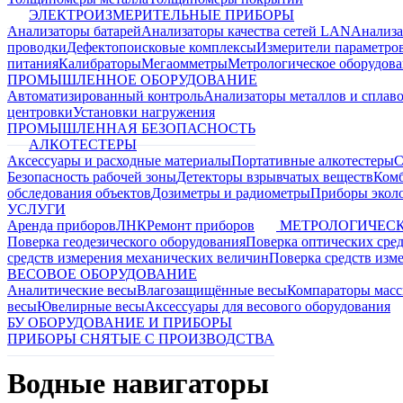
ЭЛЕКТРОИЗМЕРИТЕЛЬНЫЕ ПРИБОРЫ
Анализаторы батарей
Анализаторы качества сетей LAN
Анализа
проводки
Дефектопоисковые комплексы
Измерители параметро
питания
Калибраторы
Мегаомметры
Метрологическое оборудов
ПРОМЫШЛЕННОЕ ОБОРУДОВАНИЕ
Автоматизированный контроль
Анализаторы металлов и сплав
центровки
Установки нагружения
ПРОМЫШЛЕННАЯ БЕЗОПАСНОСТЬ
АЛКОТЕСТЕРЫ
Аксессуары и расходные материалы
Портативные алкотестеры
С
Безопасность рабочей зоны
Детекторы взрывчатых веществ
Ком
обследования объектов
Дозиметры и радиометры
Приборы эколо
УСЛУГИ
Аренда приборов
ЛНК
Ремонт приборов
МЕТРОЛОГИЧЕСК
Поверка геодезического оборудования
Поверка оптических сре
средств измерения механических величин
Поверка средств изм
ВЕСОВОЕ ОБОРУДОВАНИЕ
Аналитические весы
Влагозащищённые весы
Компараторы мас
весы
Ювелирные весы
Аксессуары для весового оборудования
БУ ОБОРУДОВАНИЕ И ПРИБОРЫ
ПРИБОРЫ СНЯТЫЕ С ПРОИЗВОДСТВА
Водные навигаторы