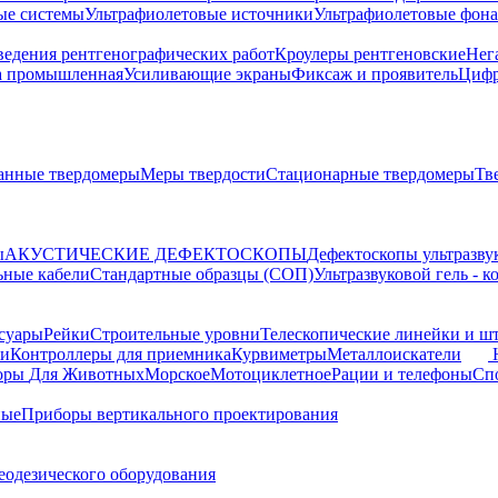
ые системы
Ультрафиолетовые источники
Ультрафиолетовые фон
ведения рентгенографических работ
Кроулеры рентгеновские
Нег
а промышленная
Усиливающие экраны
Фиксаж и проявитель
Цифр
анные твердомеры
Меры твердости
Стационарные твердомеры
Тв
ы
АКУСТИЧЕСКИЕ ДЕФЕКТОСКОПЫ
Дефектоскопы ультразву
ьные кабели
Стандартные образцы (СОП)
Ультразвуковой гель - 
суары
Рейки
Строительные уровни
Телескопические линейки и ш
ки
Контроллеры для приемника
Курвиметры
Металлоискатели
торы
Для Животных
Морское
Мотоциклетное
Рации и телефоны
Сп
ные
Приборы вертикального проектирования
еодезического оборудования