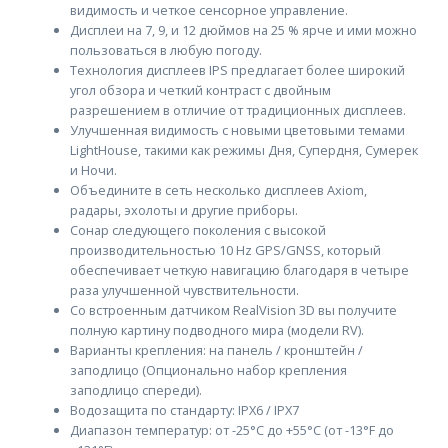
видимость и четкое сенсорное управление.
Дисплеи на 7, 9, и 12 дюймов на 25 % ярче и ими можно
пользоваться в любую погоду.
Технология дисплеев IPS предлагает более широкий
угол обзора и четкий контраст с двойным
разрешением в отличие от традиционных дисплеев.
Улучшенная видимость с новыми цветовыми темами
LightHouse, такими как режимы Дня, Супердня, Сумерек
и Ночи.
Объедините в сеть несколько дисплеев Axiom,
радары, эхолоты и другие приборы.
Сонар следующего поколения с высокой
производительностью 10 Hz GPS/GNSS, который
обеспечивает четкую навигацию благодаря в четыре
раза улучшенной чувствительности.
Со встроенным датчиком RealVision 3D вы получите
полную картину подводного мира (модели RV).
Варианты крепления: на панель / кронштейн /
заподлицо (Опционально набор крепления
заподлицо спереди).
Водозащита по стандарту: IPX6 / IPX7
Диапазон температур: от -25°C до +55°C (от -13°F до