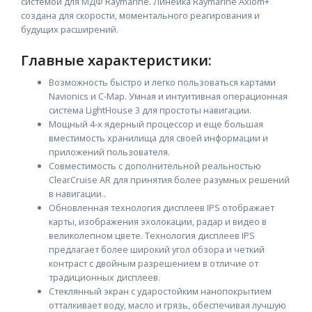
системой для МДФ Raymarine. Линейка Raymarine Axiom+
создана для скорости, моментального реагирования и
будущих расширений.
Главные характеристики:
Возможность быстро и легко пользоваться картами
Navionics и C-Map. Умная и интуитивная операционная
система LightHouse 3 для простоты навигации.
Мощный 4-х ядерный процессор и еще большая
вместимость хранилища для своей информации и
приложений пользователя.
Совместимость с дополнительной реальностью
ClearCruise AR для принятия более разумных решений
в навигации..
Обновленная технология дисплеев IPS отображает
карты, изображения эхолокации, радар и видео в
великолепном цвете. Технология дисплеев IPS
предлагает более широкий угол обзора и четкий
контраст с двойным разрешением в отличие от
традиционных дисплеев.
Стеклянный экран с ударостойким нанопокрытием
отталкивает воду, масло и грязь, обеспечивая лучшую