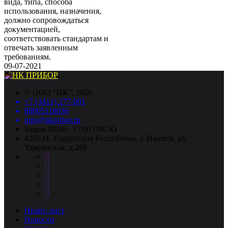
вида, типа, способа
использования, назначения,
должно сопровождаться
документацией,
соответствовать стандартам и
отвечать заявленным
требованиям.
09-07-2021
©
ООО "НК"
, 2026
+7 (3412) 277-001
88005118036
info@nkpribor.ru
Будни 08:00 - 17:00 (МСК)
426034, Удмуртская Республика, г. Ижевск, ул.
Удмуртская, д.268
Прайс-лист
Новости