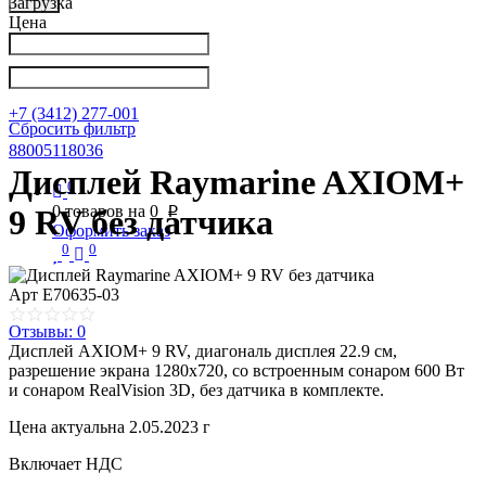
Загрузка
Цена
Написать в Телеграм
info@nkpribor.ru
+7 (3412) 277-001
Сбросить фильтр
88005118036
Дисплей Raymarine AXIOM+
0
0
товаров на
0
9 RV без датчика
p
Оформить заказ
0
0
Арт
E70635-03
Отзывы: 0
Дисплей AXIOM+ 9 RV, диагональ дисплея 22.9 см,
разрешение экрана 1280х720, со встроенным сонаром 600 Вт
и сонаром RealVision 3D, без датчика в комплекте.
Цена актуальна 2.05.2023 г
Включает НДС