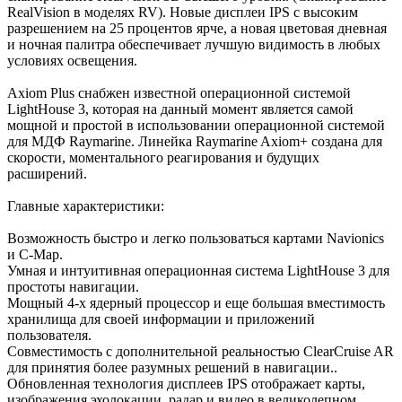
RealVision в моделях RV). Новые дисплеи IPS с высоким
разрешением на 25 процентов ярче, а новая цветовая дневная
и ночная палитра обеспечивает лучшую видимость в любых
условиях освещения.
Axiom Plus снабжен известной операционной системой
LightHouse 3, которая на данный момент является самой
мощной и простой в использовании операционной системой
для МДФ Raymarine. Линейка Raymarine Axiom+ создана для
скорости, моментального реагирования и будущих
расширений.
Главные характеристики:
Возможность быстро и легко пользоваться картами Navionics
и C-Map.
Умная и интуитивная операционная система LightHouse 3 для
простоты навигации.
Мощный 4-х ядерный процессор и еще большая вместимость
хранилища для своей информации и приложений
пользователя.
Совместимость с дополнительной реальностью ClearCruise AR
для принятия более разумных решений в навигации..
Обновленная технология дисплеев IPS отображает карты,
изображения эхолокации, радар и видео в великолепном