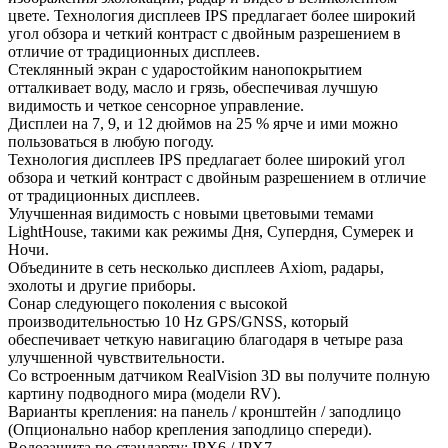
цвете. Технология дисплеев IPS предлагает более широкий
угол обзора и четкий контраст с двойным разрешением в
отличие от традиционных дисплеев.
Стеклянный экран с ударостойким нанопокрытием
отталкивает воду, масло и грязь, обеспечивая лучшую
видимость и четкое сенсорное управление.
Дисплеи на 7, 9, и 12 дюймов на 25 % ярче и ими можно
пользоваться в любую погоду.
Технология дисплеев IPS предлагает более широкий угол
обзора и четкий контраст с двойным разрешением в отличие
от традиционных дисплеев.
Улучшенная видимость с новыми цветовыми темами
LightHouse, такими как режимы Дня, Супердня, Сумерек и
Ночи.
Объедините в сеть несколько дисплеев Axiom, радары,
эхолоты и другие приборы.
Сонар следующего поколения с высокой
производительностью 10 Hz GPS/GNSS, который
обеспечивает четкую навигацию благодаря в четыре раза
улучшенной чувствительности.
Со встроенным датчиком RealVision 3D вы получите полную
картину подводного мира (модели RV).
Варианты крепления: на панель / кронштейн / заподлицо
(Опционально набор крепления заподлицо спереди).
Водозащита по стандарту: IPX6 / IPX7