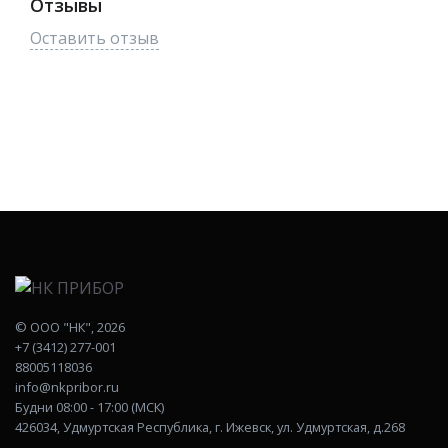
Отзывы
Оставить отзыв
©
ООО "НК"
, 2026
+7 (3412) 277-001
88005118036
info@nkpribor.ru
Будни 08:00 - 17:00 (МСК)
426034, Удмуртская Республика, г. Ижевск, ул. Удмуртская, д.268