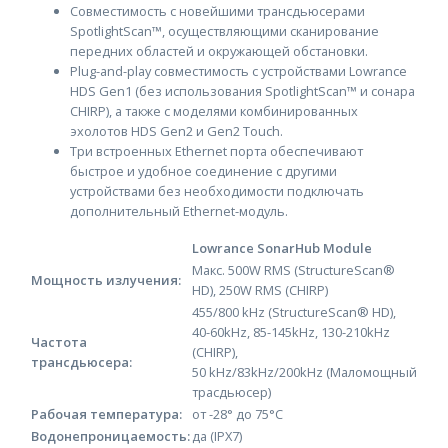
Совместимость с новейшими трансдьюсерами
SpotlightScan™, осуществляющими сканирование
передних областей и окружающей обстановки.
Plug-and-play совместимость с устройствами Lowrance
HDS Gen1 (без использования SpotlightScan™ и сонара
CHIRP), а также с моделями комбинированных
эхолотов HDS Gen2 и Gen2 Touch.
Три встроенных Ethernet порта обеспечивают
быстрое и удобное соединение с другими
устройствами без необходимости подключать
дополнительный Ethernet-модуль.
Lowrance SonarHub Module
Макс. 500W RMS (StructureScan®
Мощность излучения:
HD), 250W RMS (CHIRP)
455/800 kHz (StructureScan® HD),
40-60kHz, 85-145kHz, 130-210kHz
Частота
(CHIRP),
трансдьюсера:
50 kHz/83kHz/200kHz (Маломощный
трасдьюсер)
Рабочая температура:
от -28° до 75°C
Водонепроницаемость:
да (IPX7)