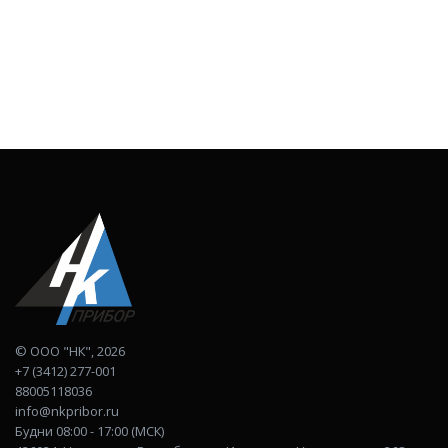
©
ООО "НК"
, 2026
+7 (3412) 277-001
88005118036
info@nkpribor.ru
Будни 08:00 - 17:00 (МСК)