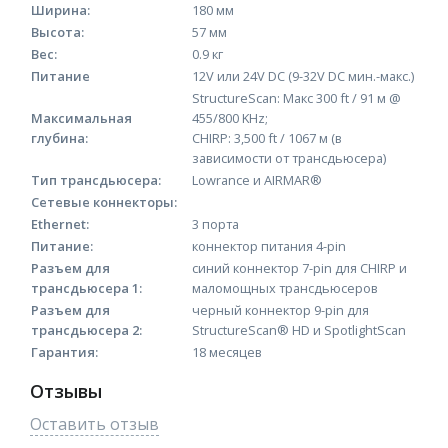
Ширина:
180 мм
Высота:
57 мм
Вес:
0.9 кг
Питание
12V или 24V DC (9-32V DC мин.-макс.)
StructureScan: Макс 300 ft / 91 м @
Максимальная
455/800 KHz;
глубина:
CHIRP: 3,500 ft / 1067 м (в
зависимости от трансдьюсера)
Тип трансдьюсера:
Lowrance и AIRMAR®
Сетевые коннекторы:
Ethernet:
3 порта
Питание:
коннектор питания 4-pin
Разъем для
синий коннектор 7-pin для CHIRP и
трансдьюсера 1:
маломощных трансдьюсеров
Разъем для
черный коннектор 9-pin для
трансдьюсера 2:
StructureScan® HD и SpotlightScan
Гарантия:
18 месяцев
Отзывы
Оставить отзыв