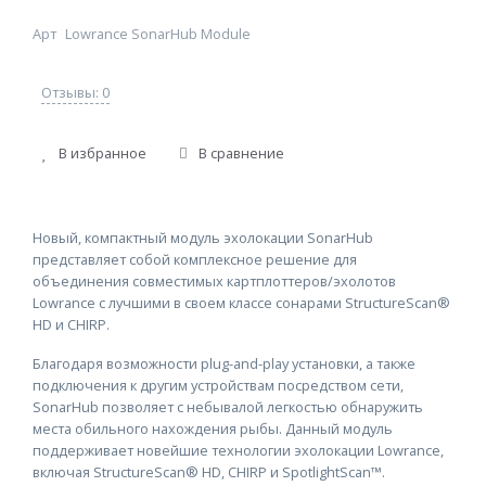
Арт
Lowrance SonarHub Module
Отзывы: 0
В избранное
В сравнение
Новый, компактный модуль эхолокации SonarHub
представляет собой комплексное решение для
объединения совместимых картплоттеров/эхолотов
Lowrance с лучшими в своем классе сонарами StructureScan®
HD и CHIRP.
Благодаря возможности plug-and-play установки, а также
подключения к другим устройствам посредством сети,
SonarHub позволяет с небывалой легкостью обнаружить
места обильного нахождения рыбы. Данный модуль
поддерживает новейшие технологии эхолокации Lowrance,
включая StructureScan® HD, CHIRP и SpotlightScan™.