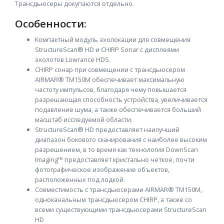
Трансдьюсеры докупаются отдельно.
Особенности:
Компактный модуль эхолокации для совмещения
StructureScan® HD и CHIRP Sonar с дисплеями
эхолотов Lowrance HDS.
CHIRP сонар при совмещении с трансдьюсером
AIRMAR® TM150M обеспечивает максимальную
частоту импульсов, благодаря чему повышается
разрешающая способность устройства, увеличивается
подавление шума, а также обеспечивается больший
масштаб исследуемой области.
StructureScan® HD предоставляет наилучший
диапазон бокового сканирования с наиболее высоким
разрешением, в то время как технология DownScan
Imaging™ предоставляет кристально четкое, почти
фотографическое изображение объектов,
расположенных под лодкой.
Совместимость с трансдьюсерами AIRMAR® TM150M,
одноканальным трансдьюсером CHIRP, а также со
всеми существующими трансдьюсерами StructureScan
HD