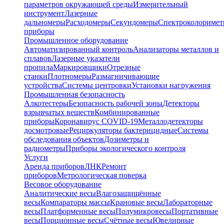
параметров окружающей среды
Измерительный
инструмент
Лазерные
дальномеры
Расходомеры
Секундомеры
Спектроколориме
приборы
Промышленное оборудование
Автоматизированный контроль
Анализаторы металлов и
сплавов
Лазерные указатели
пропила
Маркировщики
Отрезные
станки
Плотномеры
Размагничивающие
устройства
Системы центровки
Установки нагружения
Промышленная безопасность
Алкотестеры
Безопасность рабочей зоны
Детекторы
взрывчатых веществ
Комбинированные
приборы
Коронавирус COVID-19
Металлодетекторы
досмотровые
Рециркуляторы бактерицидные
Системы
обследования объектов
Дозиметры и
радиометры
Приборы экологического контроля
Услуги
Аренда приборов
ЛНК
Ремонт
приборов
Метрологическая поверка
Весовое оборудование
Аналитические весы
Влагозащищённые
весы
Компараторы массы
Крановые весы
Лабораторные
весы
Платформенные весы
Полумикровесы
Портативные
весы
Порционные весы
Счётные весы
Ювелирные