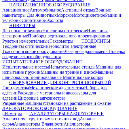
НАВИГАЦИОННОЕ ОБОРУДОВАНИЕ
Авиационное
Автомобильное
Активный отдых
Водные
навигаторы
Для Животных
Морское
Мотоциклетное
Рации и
телефоны
Спортивное
Эхолоты
НИВЕЛИРЫ
Лазерные нивелиры
Нивелиры оптические
Нивелиры
электронные
Приборы вертикального проектирования
Рулетки измерительные
Тахеометры
ТЕОДОЛИТЫ
Теодолиты оптические
Теодолиты электронные
Трассопоисковое оборудование
Лазерные дальномеры
Поверка
геодезического оборудования
ИСПЫТАТЕЛЬНОЕ ОБОРУДОВАНИЕ
Испытательные прессы
Испытательные стенды
Машины для
испытание пружин
Машины на трение и износ
Машины
шлифовально-полировальные
Маятниковые копры
ОБОРУДОВАНИЕ ДЛЯ КОНТРОЛЯ ПОКРЫТИЙ
Гриндометры
Механические адгезиметры
Наборы для
адгезии
Расходные материалы и аксессуары для
адгезии
Цифровые адгезиметры
Разрывные машины
Установки на растяжение и сжатие
ЛАБОРАТОРНОЕ ОБОРУДОВАНИЕ
pH-метры
АНАЛИЗАТОРЫ ЛАБОРАТОРНЫЕ
Анализ почв грунтовых и сточных вод
Анализ
сырья
Анализаторы Влажности
Анализаторы