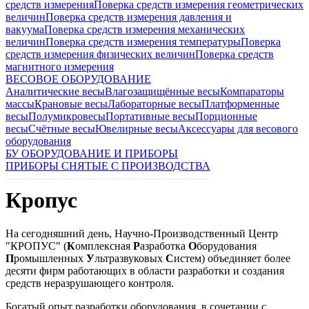
средств измерения
Поверка средств измерения геометрических
величин
Поверка средств измерения давления и
вакуума
Поверка средств измерения механических
величин
Поверка средств измерения температуры
Поверка
средств измерения физических величин
Поверка средств
магнитного измерения
ВЕСОВОЕ ОБОРУДОВАНИЕ
Аналитические весы
Влагозащищённые весы
Компараторы
массы
Крановые весы
Лабораторные весы
Платформенные
весы
Полумикровесы
Портативные весы
Порционные
весы
Счётные весы
Ювелирные весы
Аксессуары для весового
оборудования
БУ ОБОРУДОВАНИЕ И ПРИБОРЫ
ПРИБОРЫ СНЯТЫЕ С ПРОИЗВОДСТВА
Кропус
На сегодняшний день, Научно-Производственный Центр
"КРОПУС" (
К
омплексная
Р
азработка
О
борудования
П
ромышленных
У
льтразвуковых
С
истем) объединяет более
десяти фирм работающих в области разработки и создания
средств неразрушающего контроля.
Богатый опыт разработки оборудования, в сочетании с