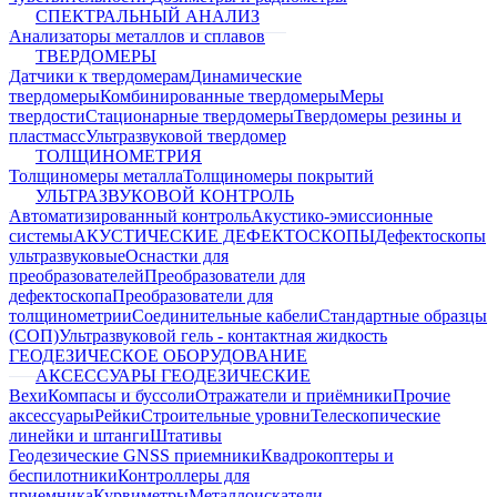
СПЕКТРАЛЬНЫЙ АНАЛИЗ
Анализаторы металлов и сплавов
ТВЕРДОМЕРЫ
Датчики к твердомерам
Динамические
твердомеры
Комбинированные твердомеры
Меры
твердости
Стационарные твердомеры
Твердомеры резины и
пластмасс
Ультразвуковой твердомер
ТОЛЩИНОМЕТРИЯ
Толщиномеры металла
Толщиномеры покрытий
УЛЬТРАЗВУКОВОЙ КОНТРОЛЬ
Автоматизированный контроль
Акустико-эмиссионные
системы
АКУСТИЧЕСКИЕ ДЕФЕКТОСКОПЫ
Дефектоскопы
ультразвуковые
Оснастки для
преобразователей
Преобразователи для
дефектоскопа
Преобразователи для
толщинометрии
Соединительные кабели
Стандартные образцы
(СОП)
Ультразвуковой гель - контактная жидкость
ГЕОДЕЗИЧЕСКОЕ ОБОРУДОВАНИЕ
АКСЕССУАРЫ ГЕОДЕЗИЧЕСКИЕ
Вехи
Компасы и буссоли
Отражатели и приёмники
Прочие
аксессуары
Рейки
Строительные уровни
Телескопические
линейки и штанги
Штативы
Геодезические GNSS приемники
Квадрокоптеры и
беспилотники
Контроллеры для
приемника
Курвиметры
Металлоискатели