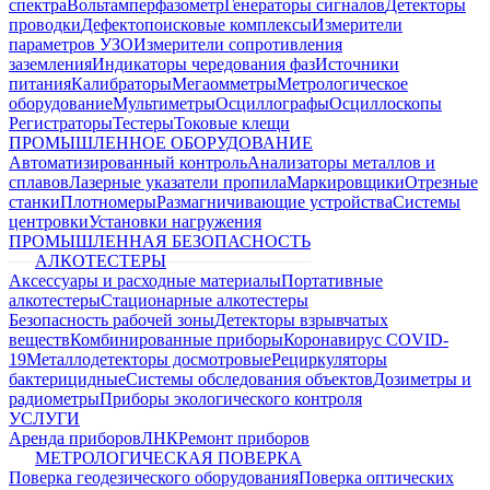
спектра
Вольтамперфазометр
Генераторы сигналов
Детекторы
проводки
Дефектопоисковые комплексы
Измерители
параметров УЗО
Измерители сопротивления
заземления
Индикаторы чередования фаз
Источники
питания
Калибраторы
Мегаомметры
Метрологическое
оборудование
Мультиметры
Осциллографы
Осциллоскопы
Регистраторы
Тестеры
Токовые клещи
ПРОМЫШЛЕННОЕ ОБОРУДОВАНИЕ
Автоматизированный контроль
Анализаторы металлов и
сплавов
Лазерные указатели пропила
Маркировщики
Отрезные
станки
Плотномеры
Размагничивающие устройства
Системы
центровки
Установки нагружения
ПРОМЫШЛЕННАЯ БЕЗОПАСНОСТЬ
АЛКОТЕСТЕРЫ
Аксессуары и расходные материалы
Портативные
алкотестеры
Стационарные алкотестеры
Безопасность рабочей зоны
Детекторы взрывчатых
веществ
Комбинированные приборы
Коронавирус COVID-
19
Металлодетекторы досмотровые
Рециркуляторы
бактерицидные
Системы обследования объектов
Дозиметры и
радиометры
Приборы экологического контроля
УСЛУГИ
Аренда приборов
ЛНК
Ремонт приборов
МЕТРОЛОГИЧЕСКАЯ ПОВЕРКА
Поверка геодезического оборудования
Поверка оптических