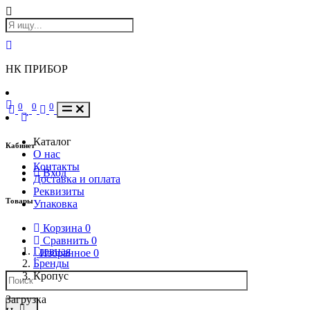
НК ПРИБОР
0
0
0
Каталог
Кабинет
О нас
Контакты
Вход
Доставка и оплата
Реквизиты
Товары
Упаковка
Корзина
0
Сравнить
0
Главная
Избранное
0
Бренды
Кропус
Загрузка