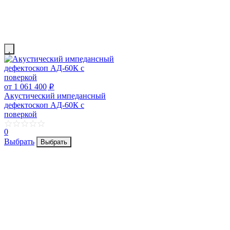
от 1 061 400
p
Акустический импедансный
дефектоскоп АД-60К с
поверкой
0
Выбрать
Выбрать