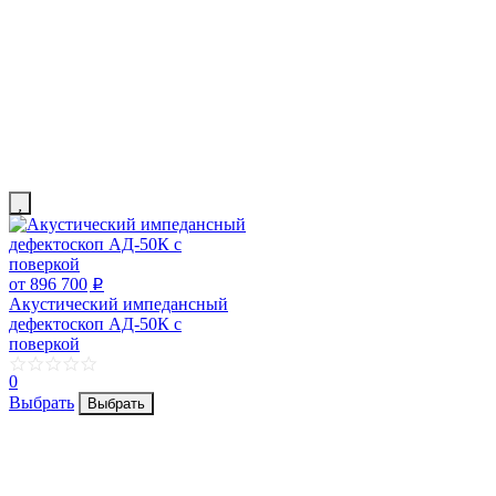
от 896 700
p
Акустический импедансный
дефектоскоп АД-50К с
поверкой
0
Выбрать
Выбрать