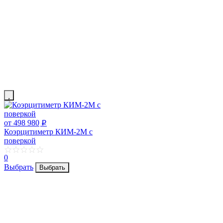
от 498 980
p
Коэрцитиметр КИМ-2М с
поверкой
0
Выбрать
Выбрать