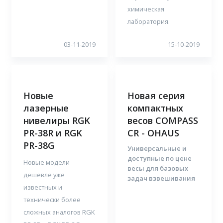
химическая
лаборатория.
03-11-2019
15-10-2019
Новые
Новая серия
лазерные
компактных
нивелиры RGK
весов COMPASS
PR-38R и RGK
CR - OHAUS
PR-38G
Универсальные и
доступные по цене
Новые модели
весы для базовых
дешевле уже
задач взвешивания
известных и
технически более
сложных аналогов RGK