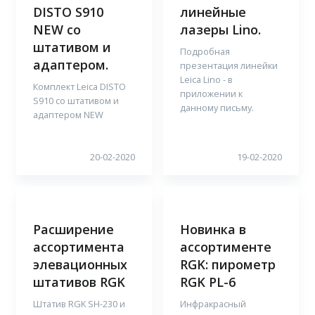
DISTO S910
линейные
NEW со
лазеры Lino.
штативом и
Подробная
адаптером.
презентация линейки
Leica Lino - в
Комплект Leica DISTO
приложении к
S910 со штативом и
данному письму.
адаптером NEW
20-02-2020
19-02-2020
Расширение
Новинка в
ассортимента
ассортименте
элевационных
RGK: пирометр
штативов RGK
RGK PL-6
Штатив RGK SH-230 и
Инфракрасный