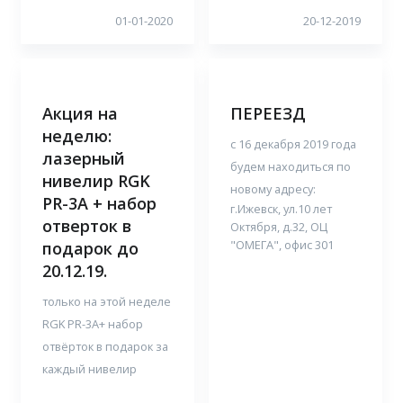
01-01-2020
20-12-2019
Акция на
ПЕРЕЕЗД
неделю:
c 16 декабря 2019 года
лазерный
будем находиться по
нивелир RGK
новому адресу:
PR-3A + набор
г.Ижевск, ул.10 лет
отверток в
Октября, д.32, ОЦ
"ОМЕГА", офис 301
подарок до
20.12.19.
только на этой неделе
RGK PR-3A+ набор
отвёрток в подарок за
каждый нивелир