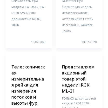
Сейчас есть три
качественную
модели SW-DS60, SW-
бюджетную модель
DS80, SW-DS100
металлоискателя,
дальностью 60, 80,
которая может стать
100 м.
массовой, и, кажется,
нашли.
18-02-2020
18-02-2020
Телескопическ
Представляем
ая
акционный
измерительна
товар этой
я рейка для
недели: RGK
измерения
ML-21
потолков и
ТОЛЬКО до конца этой
высоты фур
недели 17.01.2020г
СПЕЦ.ЦЕНА