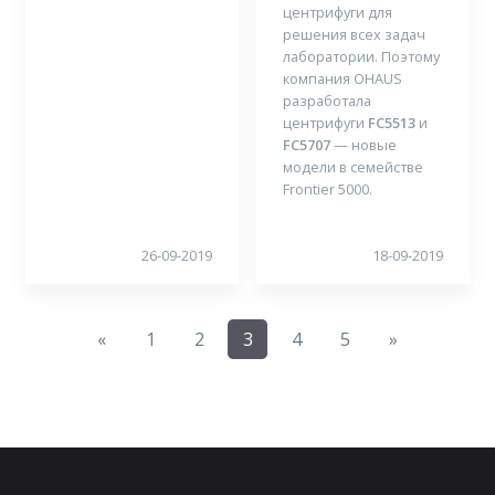
центрифуги для
решения всех задач
лаборатории. Поэтому
компания OHAUS
разработала
центрифуги
FC5513
и
FC5707
— новые
модели в семействе
Frontier 5000.
26-09-2019
18-09-2019
Previous
Next
«
1
2
3
4
5
»