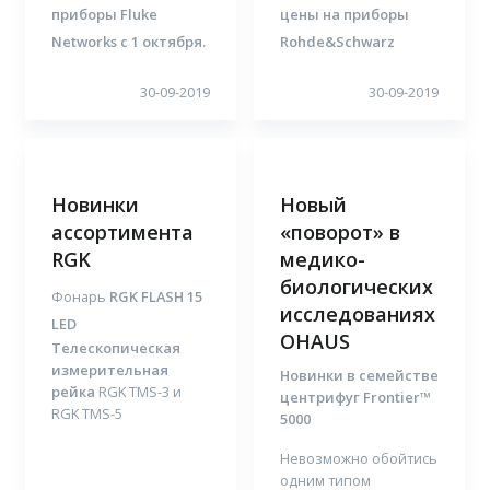
приборы Fluke
цены на приборы
Networks c 1 октября.
Rohde&Schwarz
30-09-2019
30-09-2019
Новинки
Новый
ассортимента
«поворот» в
RGK
медико-
биологических
Фонарь
RGK FLASH 15
исследованиях
LED
OHAUS
Телескопическая
измерительная
Новинки в семействе
рейка
RGK TMS-3 и
центрифуг Frontier™
RGK TMS-5
5000
Невозможно обойтись
одним типом