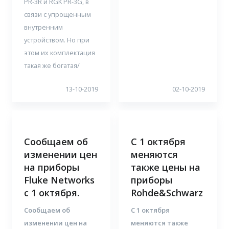
PR-3R и RGK PR-3G, в
связи с упрощенным
внутренним
устройством. Но при
этом их комплектация
такая же богатая/
13-10-2019
02-10-2019
Сообщаем об
С 1 октября
изменении цен
меняются
на приборы
также цены на
Fluke Networks
приборы
c 1 октября.
Rohde&Schwarz
Сообщаем об
С 1 октября
изменении цен на
меняются также