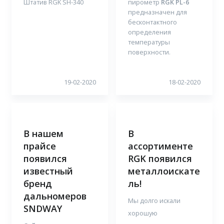
Штатив RGK SH-340
пирометр
RGK PL-6
предназначен для
бесконтактного
определения
температуры
поверхности.
19-02-2020
18-02-2020
В нашем
В
прайсе
ассортименте
появился
RGK появился
известный
металлоискате
бренд
ль!
дальномеров
Мы долго искали
SNDWAY
хорошую