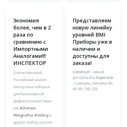
Экономия
Представляем
более, чем в 2
новую линейку
раза по
уровней BMI
сравнению с
Приборы уже в
Импортными
наличии и
Аналогами!!!
доступны для
ИНСПЕКТОР
заказа!
Сonstruct
- самый
Отечественный
доступный и
Superstar
Российский аналог
- 2 ампулы, линейка 40,
импортных наборов
60, 80, 100, 120
для Капиллярной
Дефектоскопии таких
как
#Sherwin
#Magnaflux
#Helling
и
других. Набор состоит