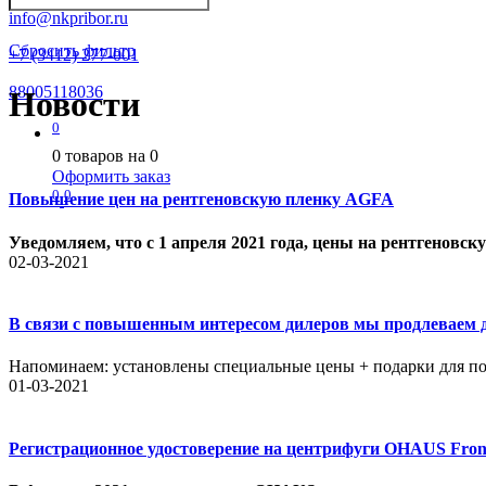
info@nkpribor.ru
Сбросить фильтр
+7 (3412) 277-001
88005118036
Новости
0
0
товаров на
0
Оформить заказ
0
0
Повышение цен на рентгеновскую пленку AGFA
Уведомляем, что с 1 апреля 2021 года, цены на рентгеновс
02-03-2021
В связи с повышенным интересом дилеров мы продлеваем д
Напоминаем: установлены специальные цены + подарки для по
01-03-2021
Регистрационное удостоверение на центрифуги OHAUS Front