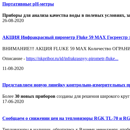
Портативн ы е pH-метры
Приборы для анализа качества воды в полевых условиях, 
26-08-2020
АКЦИЯ Инфракрасный пирометр Fluke 59 MAX Госреестр з
ВНИМАНИЕ!!! АКЦИЯ FLUKE 59 MAX Количество ОГРАНИ
Описание -
https://nkpribor.ru/id/infrakrasnyy-pirometr-fluke...
11-08-2020
Представляем новую линейку контрольно-измерительных 
Более
30 новых приборов
созданы для решения широкого круга
17-06-2020
Сообщаем о снижении цен на тепловизоры RGK TL-70 и RGK 
Тепловизоры в наличии, обратитесь к Вашему менеджеру, чтобы