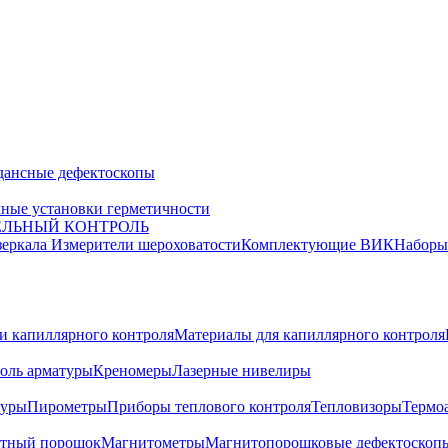
дансные дефектоскопы
ные установки герметичности
ЕЛЬНЫЙ КОНТРОЛЬ
зеркала
Измерители шероховатости
Комплектующие ВИК
Набор
и капиллярного контроля
Материалы для капиллярного контроля
оль арматуры
Креномеры
Лазерные нивелиры
туры
Пирометры
Приборы теплового контроля
Тепловизоры
Термо
тный порошок
Магнитометры
Магнитопорошковые дефектоскоп