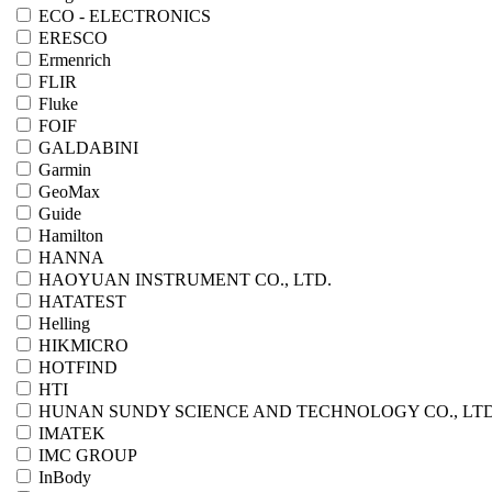
ECO - ELECTRONICS
ERESCO
Ermenrich
FLIR
Fluke
FOIF
GALDABINI
Garmin
GeoMax
Guide
Hamilton
HANNA
HAOYUAN INSTRUMENT CO., LTD.
HATATEST
Helling
HIKMICRO
HOTFIND
HTI
HUNAN SUNDY SCIENCE AND TECHNOLOGY CO., LTD
IMATEK
IMC GROUP
InBody