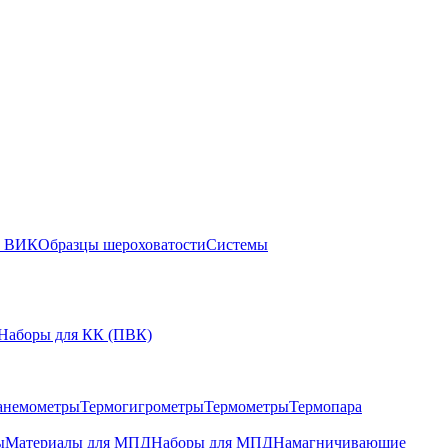
ы ВИК
Образцы шероховатости
Системы
Наборы для КК (ПВК)
анемометры
Термогигрометры
Термометры
Термопара
ы
Материалы для МПД
Наборы для МПД
Намагничивающие