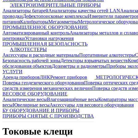
ЭЛЕКТРОИЗМЕРИТЕЛЬНЫЕ ПРИБОРЫ
Анализаторы батарей
Анализаторы качества сетей LAN
Анализа
проводки
Дефектопоисковые комплексы
Измерители параметро
питания
Калибраторы
Мегаомметры
Метрологическое оборудов
ПРОМЫШЛЕННОЕ ОБОРУДОВАНИЕ
Автоматизированный контроль
Анализаторы металлов и сплав
центровки
Установки нагружения
ПРОМЫШЛЕННАЯ БЕЗОПАСНОСТЬ
АЛКОТЕСТЕРЫ
Аксессуары и расходные материалы
Портативные алкотестеры
С
Безопасность рабочей зоны
Детекторы взрывчатых веществ
Ком
обследования объектов
Дозиметры и радиометры
Приборы эколо
УСЛУГИ
Аренда приборов
ЛНК
Ремонт приборов
МЕТРОЛОГИЧЕСК
Поверка геодезического оборудования
Поверка оптических сре
средств измерения механических величин
Поверка средств изм
ВЕСОВОЕ ОБОРУДОВАНИЕ
Аналитические весы
Влагозащищённые весы
Компараторы мас
весы
Ювелирные весы
Аксессуары для весового оборудования
БУ ОБОРУДОВАНИЕ И ПРИБОРЫ
ПРИБОРЫ СНЯТЫЕ С ПРОИЗВОДСТВА
Токовые клещи