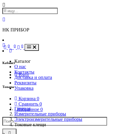
НК ПРИБОР
0
0
0
Каталог
Кабинет
О нас
Контакты
Вход
Доставка и оплата
Реквизиты
Товары
Упаковка
Корзина
0
Сравнить
0
Главная
Избранное
0
Измерительные приборы
Электроизмерительные приборы
Токовые клещи