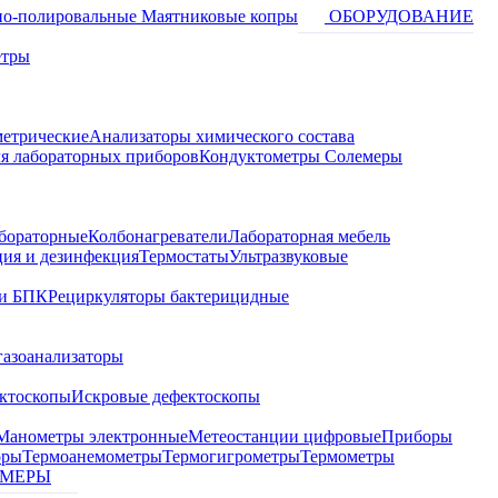
о-полировальные
Маятниковые копры
ОБОРУДОВАНИЕ
етры
метрические
Анализаторы химического состава
я лабораторных приборов
Кондуктометры Солемеры
бораторные
Колбонагреватели
Лабораторная мебель
ция и дезинфекция
Термостаты
Ультразвуковые
и БПК
Рециркуляторы бактерицидные
газоанализаторы
ктоскопы
Искровые дефектоскопы
Манометры электронные
Метеостанции цифровые
Приборы
оры
Термоанемометры
Термогигрометры
Термометры
МЕРЫ