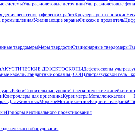
ые системы
Ультрафиолетовые источники
Ультрафиолетовые фон
ведения рентгенографических работ
Кроулеры рентгеновские
Нег
а промышленная
Усиливающие экраны
Фиксаж и проявитель
Цифр
анные твердомеры
Меры твердости
Стационарные твердомеры
Тв
ы
АКУСТИЧЕСКИЕ ДЕФЕКТОСКОПЫ
Дефектоскопы ультразву
ьные кабели
Стандартные образцы (СОП)
Ультразвуковой гель - 
суары
Рейки
Строительные уровни
Телескопические линейки и ш
ки
Контроллеры для приемника
Курвиметры
Металлоискатели
торы
Для Животных
Морское
Мотоциклетное
Рации и телефоны
Сп
ные
Приборы вертикального проектирования
еодезического оборудования