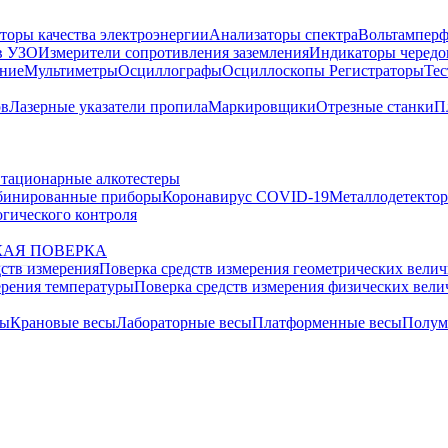
торы качества электроэнергии
Анализаторы спектра
Вольтамперф
в УЗО
Измерители сопротивления заземления
Индикаторы чередо
ание
Мультиметры
Осциллографы
Осциллоскопы
Регистраторы
Тес
ов
Лазерные указатели пропила
Маркировщики
Отрезные станки
П
тационарные алкотестеры
бинированные приборы
Коронавирус COVID-19
Металлодетекто
гического контроля
АЯ ПОВЕРКА
дств измерения
Поверка средств измерения геометрических вели
ерения температуры
Поверка средств измерения физических вел
сы
Крановые весы
Лабораторные весы
Платформенные весы
Полум