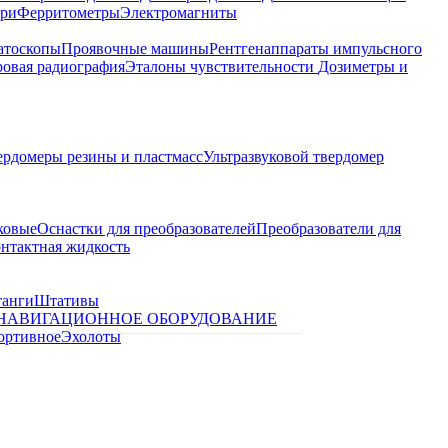
ари
Ферритометры
Электромагниты
атоскопы
Проявочные машины
Рентгенаппараты импульсного
овая радиография
Эталоны чувствительности
Дозиметры и
ердомеры резины и пластмасс
Ультразвуковой твердомер
ковые
Оснастки для преобразователей
Преобразователи для
контактная жидкость
танги
Штативы
НАВИГАЦИОННОЕ ОБОРУДОВАНИЕ
ортивное
Эхолоты