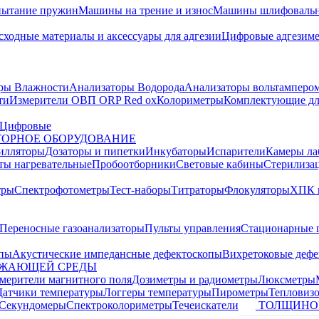
пытание пружин
Машины на трение и износ
Машины шлифовальн
сходные материалы и аксессуары для адгезии
Цифровые адгезим
ры Влажности
Анализаторы Водорода
Анализаторы вольтамперо
ти
Измерители ОВП ORP Red ox
Колориметры
Комплектующие дл
Цифровые
ОРНОЕ ОБОРУДОВАНИЕ
илляторы
Дозаторы и пипетки
Инкубаторы
Испарители
Камеры ла
ты нагревательные
Пробоотборники
Световые кабины
Стерилиза
тры
Спектрофотометры
Тест-наборы
Титраторы
Флокуляторы
ХПК 
Переносные газоанализаторы
Пульты управления
Стационарные 
опы
Акустические импедансные дефектоскопы
Вихретоковые дефе
УЖАЮЩЕЙ СРЕДЫ
змерители магнитного поля
Дозиметры и радиометры
Люксметры
Датчики температуры
Логгеры температуры
Пирометры
Тепловиз
Секундомеры
Спектроколориметры
Течеискатели
ТОЛЩИНО