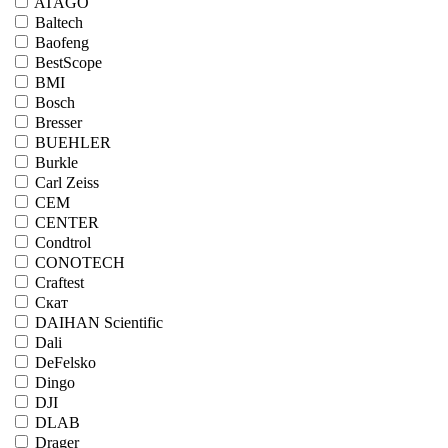
ATAGO
Baltech
Baofeng
BestScope
BMI
Bosch
Bresser
BUEHLER
Burkle
Carl Zeiss
CEM
CENTER
Condtrol
CONOTECH
Craftest
Cкат
DAIHAN Scientific
Dali
DeFelsko
Dingo
DJI
DLAB
Drager