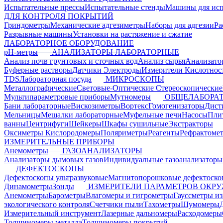
Испытательные прессы
Испытательные стенды
Машины для ис
ДЛЯ КОНТРОЛЯ ПОКРЫТИЙ
Гриндометры
Механические адгезиметры
Наборы для адгезии
Ра
Разрывные машины
Установки на растяжение и сжатие
ЛАБОРАТОРНОЕ ОБОРУДОВАНИЕ
pH-метры
АНАЛИЗАТОРЫ ЛАБОРАТОРНЫЕ
Анализ почв грунтовых и сточных вод
Анализ сырья
Анализато
Буферные растворы
Датчики Электроды
Измерители Кислотнос
TDS
Лабораторная посуда
МИКРОСКОПЫ
Металлографические
Световые-Оптические
Стереоскопические
Мультипараметровые приборы
Мутномеры
ОБЩЕЛАБОРАТ
Бани лабораторные
Вискозиметры
Вортекс
Гомогенизаторы
Дист
Мельницы
Мешалки лабораторные
Муфельные печи
Насосы
Пли
ванны
Центрифуги
Шейкеры
Шкафы сушильные
Экстракторы
Оксиметры Кислородомеры
Поляриметры
Реагенты
Рефрактоме
ИЗМЕРИТЕЛЬНЫЕ ПРИБОРЫ
Анемометры
ГАЗОАНАЛИЗАТОРЫ
Анализаторы дымовых газов
Индивидуальные газоанализаторы
ДЕФЕКТОСКОПЫ
Дефектоскопы ультразвуковые
Магнитопорошковые дефектоск
Динамометры
Зонды
ИЗМЕРИТЕЛИ ПАРАМЕТРОВ ОКР
Анемометры
Барометры
Влагомеры и гигрометры
Гауссметры и
экологического контроля
Счетчики пыли
Тахометры
Шумомеры
Измерительный инструмент
Лазерные дальномеры
Расходомеры
Толщиномеры металла
Толщиномеры покрытий