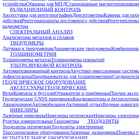
устройства
Образцы для МПД
Стационарные магнитопорошков
РАДИАЦИОННЫЙ КОНТРОЛЬ
Аксессуары для рентгенографии
Денситометры
Камеры для про
действия
Рентгенаппараты постоянного действия
Рентгенпленк
радиометры
СПЕКТРАЛЬНЫЙ АНАЛИЗ
Анализаторы металлов и сплавов
ТВЕРДОМЕРЫ
Датчики к твердомерам
Динамические твердомеры
Комбиниров
ТОЛЩИНОМЕТРИЯ
Толщиномеры металла
Толщиномеры покрытий
УЛЬТРАЗВУКОВОЙ КОНТРОЛЬ
Автоматизированный контроль
Акустико-эмиссионные систем
дефектоскопа
Преобразователи для толщинометрии
Соединител
ГЕОДЕЗИЧЕСКОЕ ОБОРУДОВАНИЕ
АКСЕССУАРЫ ГЕОДЕЗИЧЕСКИЕ
Вехи
Компасы и буссоли
Отражатели и приёмники
Прочие аксес
Геодезические GNSS приемники
Квадрокоптеры и беспилотни
Авиационное
Автомобильное
Активный отдых
Водные навига
НИВЕЛИРЫ
Лазерные нивелиры
Нивелиры оптические
Нивелиры электрон
Рулетки измерительные
Тахеометры
ТЕОДОЛИТЫ
Теодолиты оптические
Теодолиты электронные
Трассопоисковое оборудование
Лазерные дальномеры
Поверка г
ИСПЫТАТЕЛЬНОЕ ОБОРУДОВАНИЕ