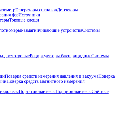
азометр
Генераторы сигналов
Детекторы
вания фаз
Источники
теры
Токовые клещи
лотномеры
Размагничивающие устройства
Системы
ры досмотровые
Рециркуляторы бактерицидные
Системы
чин
Поверка средств измерения давления и вакуума
Поверка
ичин
Поверка средств магнитного измерения
икровесы
Портативные весы
Порционные весы
Счётные