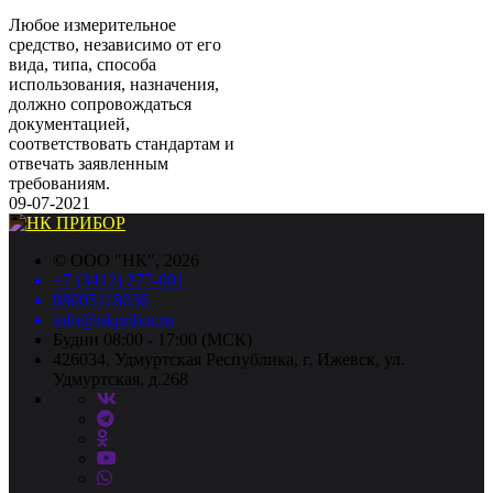
Любое измерительное
средство, независимо от его
вида, типа, способа
использования, назначения,
должно сопровождаться
документацией,
соответствовать стандартам и
отвечать заявленным
требованиям.
09-07-2021
©
ООО "НК"
, 2026
+7 (3412) 277-001
88005118036
info@nkpribor.ru
Будни 08:00 - 17:00 (МСК)
426034, Удмуртская Республика, г. Ижевск, ул.
Удмуртская, д.268