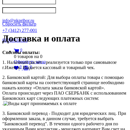
Написать в Телеграм
info@nkpribor.ru
Сбросить фильтр
+7 (3412) 277-001
Доставка и оплата
88005118036
0
Способы оплаты:
0
товаров на
0
Оформить заказ
1. Наличный расчёт - реализуется только при самовывозе
0
0
г.Ижевск. Выдается кассовый и товарный чек.
2. Банковской картой: Для выбора оплаты товара с помощью
банковской карты на соответствующей странице необходимо
нажать кнопку «Оплата заказа банковской картой».
Оплата происходит через ПАО СБЕРБАНК с использованием
Банковских карт следующих платежных систем:
.
3. Банковский перевод - Подходит для юридических лиц. При
оформлении заказа, в данном случае, требуется выбрать
"Банковский перевод". В течении одного рабочего дня по
указанным Вами контактам - менеджер направит Вам счет на