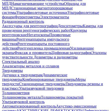
МПД
Намагничивающие устройства
Образцы для
МПД
Стационарные магнитопорошковые
системы
Ультрафиолетовые источники
Ультрафиолетовые
фонари
Ферритометры
Электромагниты
Радиационный контроль
Аксессуары для рентгенографии
Денситометры
Камеры для
проведения рентгенографических работ
Кроулеры
рентгеновские
Негатоскопы
Проявочные
машины
Рентгенаппараты импульсного
действия
Рентгенаппараты постоянного
действия
Рентгенпленка промышленная
Усиливающие
экраны
Фиксаж и проявитель
Цифровая радиография
Эталоны
чувствительности
Дозиметры и радиометры
Спектральный анализ
Анализаторы металлов и сплавов
Твердомеры
Датчики к твердомерам
Динамические
твердомеры
Комбинированные твердомеры
Меры
твердости
Стационарные твердомеры
Твердомеры резины и
пластмасс
Ультразвуковой твердомер
Толщинометрия
Толщиномеры металла
Толщиномеры покрытий
Ультразвуковой контроль
Автоматизированный контроль
Акустико-эмиссионные
системы
АКУСТИЧЕСКИЕ ДЕФЕКТОСКОПЫ
Дефектоскопы