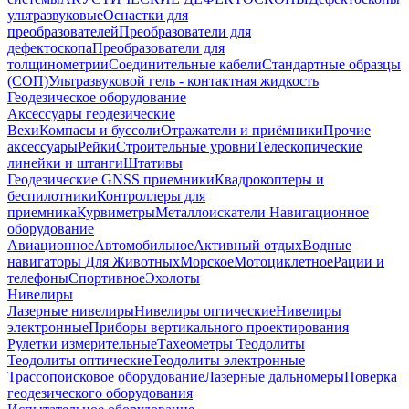
ультразвуковые
Оснастки для
преобразователей
Преобразователи для
дефектоскопа
Преобразователи для
толщинометрии
Соединительные кабели
Стандартные образцы
(СОП)
Ультразвуковой гель - контактная жидкость
Геодезическое оборудование
Аксессуары геодезические
Вехи
Компасы и буссоли
Отражатели и приёмники
Прочие
аксессуары
Рейки
Строительные уровни
Телескопические
линейки и штанги
Штативы
Геодезические GNSS приемники
Квадрокоптеры и
беспилотники
Контроллеры для
приемника
Курвиметры
Металлоискатели
Навигационное
оборудование
Авиационное
Автомобильное
Активный отдых
Водные
навигаторы
Для Животных
Морское
Мотоциклетное
Рации и
телефоны
Спортивное
Эхолоты
Нивелиры
Лазерные нивелиры
Нивелиры оптические
Нивелиры
электронные
Приборы вертикального проектирования
Рулетки измерительные
Тахеометры
Теодолиты
Теодолиты оптические
Теодолиты электронные
Трассопоисковое оборудование
Лазерные дальномеры
Поверка
геодезического оборудования