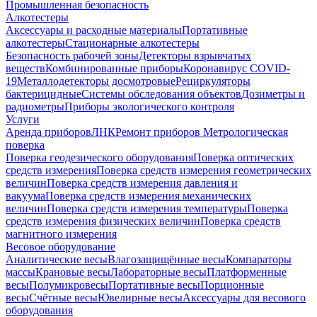
Промышленная безопасность
Алкотестеры
Аксессуары и расходные материалы
Портативные
алкотестеры
Стационарные алкотестеры
Безопасность рабочей зоны
Детекторы взрывчатых
веществ
Комбинированные приборы
Коронавирус COVID-
19
Металлодетекторы досмотровые
Рециркуляторы
бактерицидные
Системы обследования объектов
Дозиметры и
радиометры
Приборы экологического контроля
Услуги
Аренда приборов
ЛНК
Ремонт приборов
Метрологическая
поверка
Поверка геодезического оборудования
Поверка оптических
средств измерения
Поверка средств измерения геометрических
величин
Поверка средств измерения давления и
вакуума
Поверка средств измерения механических
величин
Поверка средств измерения температуры
Поверка
средств измерения физических величин
Поверка средств
магнитного измерения
Весовое оборудование
Аналитические весы
Влагозащищённые весы
Компараторы
массы
Крановые весы
Лабораторные весы
Платформенные
весы
Полумикровесы
Портативные весы
Порционные
весы
Счётные весы
Ювелирные весы
Аксессуары для весового
оборудования