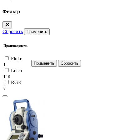
Фильтр
Сбросить
Применить
Производитель
Fluke
1
Leica
148
RGK
8