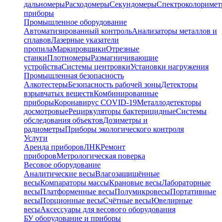
дальномеры
Расходомеры
Секундомеры
Спектроколориме
приборы
Промышленное оборудование
Автоматизированный контроль
Анализаторы металлов и
сплавов
Лазерные указатели
пропила
Маркировщики
Отрезные
станки
Плотномеры
Размагничивающие
устройства
Системы центровки
Установки нагружения
Промышленная безопасность
Алкотестеры
Безопасность рабочей зоны
Детекторы
взрывчатых веществ
Комбинированные
приборы
Коронавирус COVID-19
Металлодетекторы
досмотровые
Рециркуляторы бактерицидные
Системы
обследования объектов
Дозиметры и
радиометры
Приборы экологического контроля
Услуги
Аренда приборов
ЛНК
Ремонт
приборов
Метрологическая поверка
Весовое оборудование
Аналитические весы
Влагозащищённые
весы
Компараторы массы
Крановые весы
Лабораторные
весы
Платформенные весы
Полумикровесы
Портативные
весы
Порционные весы
Счётные весы
Ювелирные
весы
Аксессуары для весового оборудования
БУ оборудование и приборы