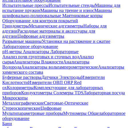
Испытательное оборудование
Испытательные прессы
Испытательные стенды
Машины для
испытание пружин
Машины на трение и износ
Машины
шлифовально-полировальные
Маятниковые копры
Оборудование для контроля покрытий
Гриндометры
Механические адгезиметры
Наборы для
адгезии
Расходные материалы и аксессуары для
адгезии
Цифровые адгезиметры
Разрывные машины
Установки на растяжение и сжатие
Лабораторное оборудование
pH-метры
Анализаторы Лабораторные
Анализ почв грунтовых и сточных вод
Анализ
сырья
Анализаторы Влажности
Анализаторы
Водорода
Анализаторы вольтамперометрические
Анализаторы
химического состава
Буферные растворы
Датчики Электроды
Измерители
Кислотности
Измерители ОВП ORP Red
ox
Колориметры
Комплектующие для лабораторных
приборов
Кондуктометры Солемеры TDS
Лабораторная посуда
Микроскопы
Металлографические
Световые-Оптические
Стереоскопические
Цифровые
Мультипараметровые приборы
Мутномеры
Общелабораторное
оборудование
Бани