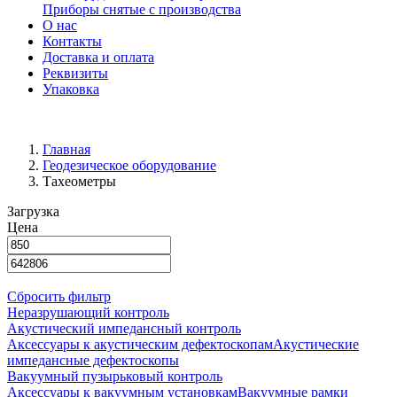
Приборы снятые с производства
О нас
Контакты
Доставка и оплата
Реквизиты
Упаковка
Главная
Геодезическое оборудование
Тахеометры
Загрузка
Цена
Сбросить фильтр
Неразрушающий контроль
Акустический импедансный контроль
Аксессуары к акустическим дефектоскопам
Акустические
импедансные дефектоскопы
Вакуумный пузырьковый контроль
Аксессуары к вакуумным установкам
Вакуумные рамки