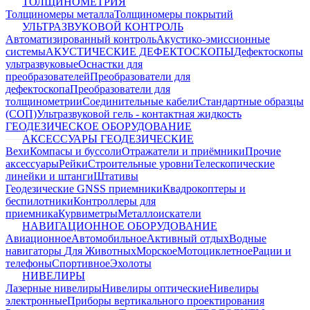
ТОЛЩИНОМЕТРИЯ
Толщиномеры металла
Толщиномеры покрытий
УЛЬТРАЗВУКОВОЙ КОНТРОЛЬ
Автоматизированный контроль
Акустико-эмиссионные
системы
АКУСТИЧЕСКИЕ ДЕФЕКТОСКОПЫ
Дефектоскопы
ультразвуковые
Оснастки для
преобразователей
Преобразователи для
дефектоскопа
Преобразователи для
толщинометрии
Соединительные кабели
Стандартные образцы
(СОП)
Ультразвуковой гель - контактная жидкость
ГЕОДЕЗИЧЕСКОЕ ОБОРУДОВАНИЕ
АКСЕССУАРЫ ГЕОДЕЗИЧЕСКИЕ
Вехи
Компасы и буссоли
Отражатели и приёмники
Прочие
аксессуары
Рейки
Строительные уровни
Телескопические
линейки и штанги
Штативы
Геодезические GNSS приемники
Квадрокоптеры и
беспилотники
Контроллеры для
приемника
Курвиметры
Металлоискатели
НАВИГАЦИОННОЕ ОБОРУДОВАНИЕ
Авиационное
Автомобильное
Активный отдых
Водные
навигаторы
Для Животных
Морское
Мотоциклетное
Рации и
телефоны
Спортивное
Эхолоты
НИВЕЛИРЫ
Лазерные нивелиры
Нивелиры оптические
Нивелиры
электронные
Приборы вертикального проектирования