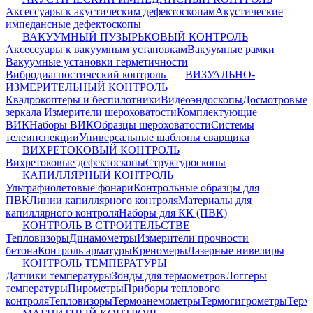
Аксессуары к акустическим дефектоскопам
Акустические
импедансные дефектоскопы
ВАКУУМНЫЙ ПУЗЫРЬКОВЫЙ КОНТРОЛЬ
Аксессуары к вакуумным установкам
Вакуумные рамки
Вакуумные установки герметичности
Вибродиагностический контроль
ВИЗУАЛЬНО-
ИЗМЕРИТЕЛЬНЫЙ КОНТРОЛЬ
Квадрокоптеры и беспилотники
Видеоэндоскопы
Досмотровые
зеркала
Измерители шероховатости
Комплектующие
ВИК
Наборы ВИК
Образцы шероховатости
Системы
телеинспекции
Универсальные шаблоны сварщика
ВИХРЕТОКОВЫЙ КОНТРОЛЬ
Вихретоковые дефектоскопы
Структуроскопы
КАПИЛЛЯРНЫЙ КОНТРОЛЬ
Ультрафиолетовые фонари
Контрольные образцы для
ПВК
Линии капиллярного контроля
Материалы для
капиллярного контроля
Наборы для КК (ПВК)
КОНТРОЛЬ В СТРОИТЕЛЬСТВЕ
Тепловизоры
Динамометры
Измерители прочности
бетона
Контроль арматуры
Креномеры
Лазерные нивелиры
КОНТРОЛЬ ТЕМПЕРАТУРЫ
Датчики температуры
Зонды для термометров
Логгеры
температуры
Пирометры
Приборы теплового
контроля
Тепловизоры
Термоанемометры
Термогигрометры
Терм