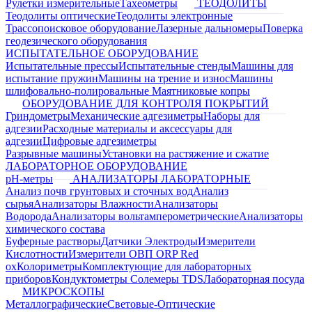
Рулетки измерительные
Тахеометры
ТЕОДОЛИТЫ
Теодолиты оптические
Теодолиты электронные
Трассопоисковое оборудование
Лазерные дальномеры
Поверка
геодезического оборудования
ИСПЫТАТЕЛЬНОЕ ОБОРУДОВАНИЕ
Испытательные прессы
Испытательные стенды
Машины для
испытание пружин
Машины на трение и износ
Машины
шлифовально-полировальные
Маятниковые копры
ОБОРУДОВАНИЕ ДЛЯ КОНТРОЛЯ ПОКРЫТИЙ
Гриндометры
Механические адгезиметры
Наборы для
адгезии
Расходные материалы и аксессуары для
адгезии
Цифровые адгезиметры
Разрывные машины
Установки на растяжение и сжатие
ЛАБОРАТОРНОЕ ОБОРУДОВАНИЕ
pH-метры
АНАЛИЗАТОРЫ ЛАБОРАТОРНЫЕ
Анализ почв грунтовых и сточных вод
Анализ
сырья
Анализаторы Влажности
Анализаторы
Водорода
Анализаторы вольтамперометрические
Анализаторы
химического состава
Буферные растворы
Датчики Электроды
Измерители
Кислотности
Измерители ОВП ORP Red
ox
Колориметры
Комплектующие для лабораторных
приборов
Кондуктометры Солемеры TDS
Лабораторная посуда
МИКРОСКОПЫ
Металлографические
Световые-Оптические