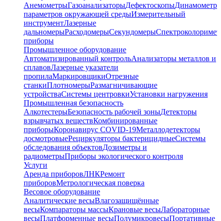
Анемометры
Газоанализаторы
Дефектоскопы
Динамометр
параметров окружающей среды
Измерительный
инструмент
Лазерные
дальномеры
Расходомеры
Секундомеры
Спектроколориме
приборы
Промышленное оборудование
Автоматизированный контроль
Анализаторы металлов и
сплавов
Лазерные указатели
пропила
Маркировщики
Отрезные
станки
Плотномеры
Размагничивающие
устройства
Системы центровки
Установки нагружения
Промышленная безопасность
Алкотестеры
Безопасность рабочей зоны
Детекторы
взрывчатых веществ
Комбинированные
приборы
Коронавирус COVID-19
Металлодетекторы
досмотровые
Рециркуляторы бактерицидные
Системы
обследования объектов
Дозиметры и
радиометры
Приборы экологического контроля
Услуги
Аренда приборов
ЛНК
Ремонт
приборов
Метрологическая поверка
Весовое оборудование
Аналитические весы
Влагозащищённые
весы
Компараторы массы
Крановые весы
Лабораторные
весы
Платформенные весы
Полумикровесы
Портативные