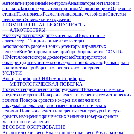
Автоматизированный контроль
Анализаторы металлов и
сплавов
Лазерные указатели пропила
Маркировщики
Отрезные
станки
Плотномеры
Размагничивающие устройства
Системы
центровки
Установки нагружения
ПРОМЫШЛЕННАЯ БЕЗОПАСНОСТЬ
АЛКОТЕСТЕРЫ
Аксессуары и расходные материалы
Портативные
алкотестеры
Стационарные алкотестеры
Безопасность рабочей зоны
Детекторы взрывчатых
веществ
Комбинированные приборы
Коронавирус COVID-
19
Металлодетекторы досмотровые
Рециркуляторы
бактерицидные
Системы обследования объектов
Дозиметры и
радиометры
Приборы экологического контроля
УСЛУГИ
Аренда приборов
ЛНК
Ремонт приборов
МЕТРОЛОГИЧЕСКАЯ ПОВЕРКА
Поверка геодезического оборудования
Поверка оптических
средств измерения
Поверка средств измерения геометрических
величин
Поверка средств измерения давления и
вакуума
Поверка средств измерения механических
величин
Поверка средств измерения температуры
Поверка
средств измерения физических величин
Поверка средств
магнитного измерения
ВЕСОВОЕ ОБОРУДОВАНИЕ
Аналитические весы
Влагозащищённые весы
Компараторы