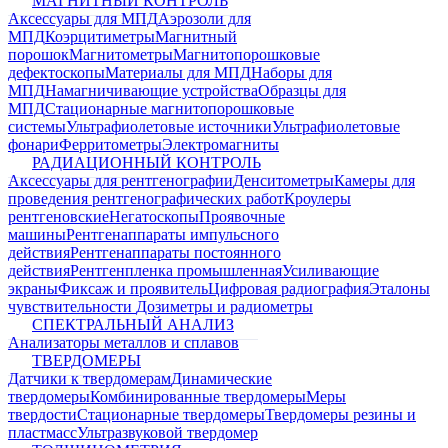
МАГНИТНЫЙ КОНТРОЛЬ
Аксессуары для МПД
Аэрозоли для
МПД
Коэрцитиметры
Магнитный
порошок
Магнитометры
Магнитопорошковые
дефектоскопы
Материалы для МПД
Наборы для
МПД
Намагничивающие устройства
Образцы для
МПД
Стационарные магнитопорошковые
системы
Ультрафиолетовые источники
Ультрафиолетовые
фонари
Ферритометры
Электромагниты
РАДИАЦИОННЫЙ КОНТРОЛЬ
Аксессуары для рентгенографии
Денситометры
Камеры для
проведения рентгенографических работ
Кроулеры
рентгеновские
Негатоскопы
Проявочные
машины
Рентгенаппараты импульсного
действия
Рентгенаппараты постоянного
действия
Рентгенпленка промышленная
Усиливающие
экраны
Фиксаж и проявитель
Цифровая радиография
Эталоны
чувствительности
Дозиметры и радиометры
СПЕКТРАЛЬНЫЙ АНАЛИЗ
Анализаторы металлов и сплавов
ТВЕРДОМЕРЫ
Датчики к твердомерам
Динамические
твердомеры
Комбинированные твердомеры
Меры
твердости
Стационарные твердомеры
Твердомеры резины и
пластмасс
Ультразвуковой твердомер