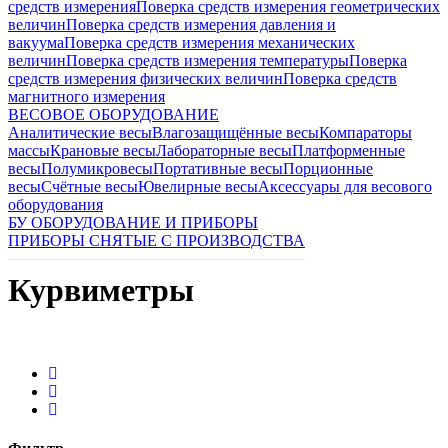
средств измерения
Поверка средств измерения геометрических
величин
Поверка средств измерения давления и
вакуума
Поверка средств измерения механических
величин
Поверка средств измерения температуры
Поверка
средств измерения физических величин
Поверка средств
магнитного измерения
ВЕСОВОЕ ОБОРУДОВАНИЕ
Аналитические весы
Влагозащищённые весы
Компараторы
массы
Крановые весы
Лабораторные весы
Платформенные
весы
Полумикровесы
Портативные весы
Порционные
весы
Счётные весы
Ювелирные весы
Аксессуары для весового
оборудования
БУ ОБОРУДОВАНИЕ И ПРИБОРЫ
ПРИБОРЫ СНЯТЫЕ С ПРОИЗВОДСТВА
Курвиметры