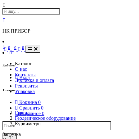
НК ПРИБОР
0
0
0
Каталог
Кабинет
О нас
Контакты
Вход
Доставка и оплата
Реквизиты
Товары
Упаковка
Корзина
0
Сравнить
0
Главная
Избранное
0
Геодезическое оборудование
Курвиметры
Загрузка