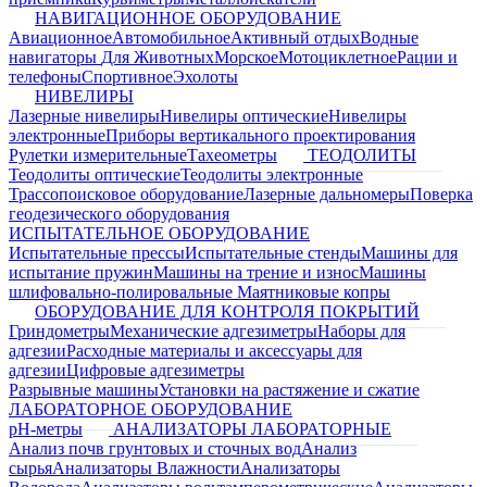
НАВИГАЦИОННОЕ ОБОРУДОВАНИЕ
Авиационное
Автомобильное
Активный отдых
Водные
навигаторы
Для Животных
Морское
Мотоциклетное
Рации и
телефоны
Спортивное
Эхолоты
НИВЕЛИРЫ
Лазерные нивелиры
Нивелиры оптические
Нивелиры
электронные
Приборы вертикального проектирования
Рулетки измерительные
Тахеометры
ТЕОДОЛИТЫ
Теодолиты оптические
Теодолиты электронные
Трассопоисковое оборудование
Лазерные дальномеры
Поверка
геодезического оборудования
ИСПЫТАТЕЛЬНОЕ ОБОРУДОВАНИЕ
Испытательные прессы
Испытательные стенды
Машины для
испытание пружин
Машины на трение и износ
Машины
шлифовально-полировальные
Маятниковые копры
ОБОРУДОВАНИЕ ДЛЯ КОНТРОЛЯ ПОКРЫТИЙ
Гриндометры
Механические адгезиметры
Наборы для
адгезии
Расходные материалы и аксессуары для
адгезии
Цифровые адгезиметры
Разрывные машины
Установки на растяжение и сжатие
ЛАБОРАТОРНОЕ ОБОРУДОВАНИЕ
pH-метры
АНАЛИЗАТОРЫ ЛАБОРАТОРНЫЕ
Анализ почв грунтовых и сточных вод
Анализ
сырья
Анализаторы Влажности
Анализаторы