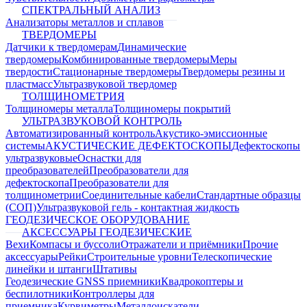
СПЕКТРАЛЬНЫЙ АНАЛИЗ
Анализаторы металлов и сплавов
ТВЕРДОМЕРЫ
Датчики к твердомерам
Динамические
твердомеры
Комбинированные твердомеры
Меры
твердости
Стационарные твердомеры
Твердомеры резины и
пластмасс
Ультразвуковой твердомер
ТОЛЩИНОМЕТРИЯ
Толщиномеры металла
Толщиномеры покрытий
УЛЬТРАЗВУКОВОЙ КОНТРОЛЬ
Автоматизированный контроль
Акустико-эмиссионные
системы
АКУСТИЧЕСКИЕ ДЕФЕКТОСКОПЫ
Дефектоскопы
ультразвуковые
Оснастки для
преобразователей
Преобразователи для
дефектоскопа
Преобразователи для
толщинометрии
Соединительные кабели
Стандартные образцы
(СОП)
Ультразвуковой гель - контактная жидкость
ГЕОДЕЗИЧЕСКОЕ ОБОРУДОВАНИЕ
АКСЕССУАРЫ ГЕОДЕЗИЧЕСКИЕ
Вехи
Компасы и буссоли
Отражатели и приёмники
Прочие
аксессуары
Рейки
Строительные уровни
Телескопические
линейки и штанги
Штативы
Геодезические GNSS приемники
Квадрокоптеры и
беспилотники
Контроллеры для
приемника
Курвиметры
Металлоискатели