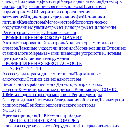
спектра
Вольтамперфазометр
Генераторы сигналов
Детекторы
проводки
Дефектопоисковые комплексы
Измерители
параметров УЗО
Измерители сопротивления
заземления
Индикаторы чередования фаз
Источники
питания
Калибраторы
Мегаомметры
Метрологическое
оборудование
Мультиметры
Осциллографы
Осциллоскопы
Регистраторы
Тестеры
Токовые клещи
ПРОМЫШЛЕННОЕ ОБОРУДОВАНИЕ
Автоматизированный контроль
Анализаторы металлов и
сплавов
Лазерные указатели пропила
Маркировщики
Отрезные
станки
Плотномеры
Размагничивающие устройства
Системы
центровки
Установки нагружения
ПРОМЫШЛЕННАЯ БЕЗОПАСНОСТЬ
АЛКОТЕСТЕРЫ
Аксессуары и расходные материалы
Портативные
алкотестеры
Стационарные алкотестеры
Безопасность рабочей зоны
Детекторы взрывчатых
веществ
Комбинированные приборы
Коронавирус COVID-
19
Металлодетекторы досмотровые
Рециркуляторы
бактерицидные
Системы обследования объектов
Дозиметры и
радиометры
Приборы экологического контроля
УСЛУГИ
Аренда приборов
ЛНК
Ремонт приборов
МЕТРОЛОГИЧЕСКАЯ ПОВЕРКА
Поверка геодезического оборудования
Поверка оптических